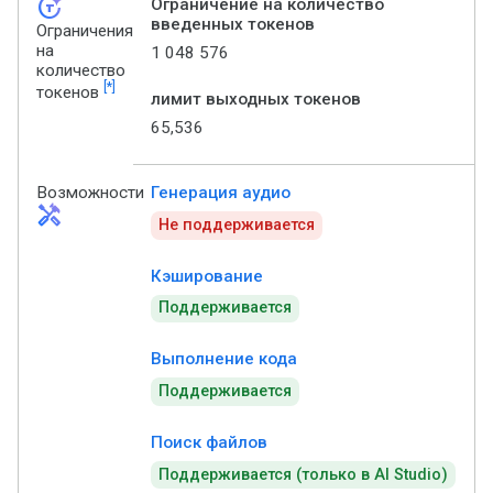
token_auto
Ограничение на количество
введенных токенов
Ограничения
на
1 048 576
количество
[*]
токенов
лимит выходных токенов
65,536
Возможности
Генерация аудио
handyman
Не поддерживается
Кэширование
Поддерживается
Выполнение кода
Поддерживается
Поиск файлов
Поддерживается (только в AI Studio)