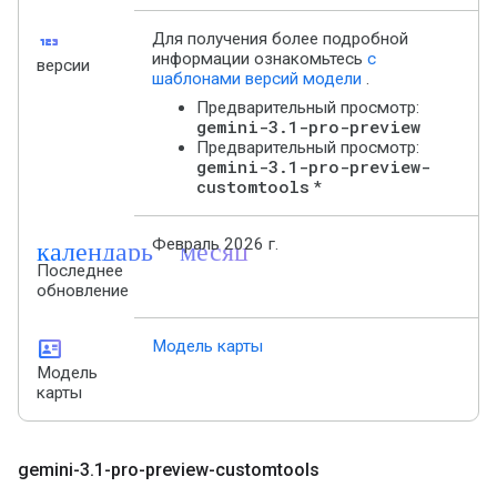
123
Для получения более подробной
информации ознакомьтесь
с
версии
шаблонами версий модели
.
Предварительный просмотр:
gemini-3.1-pro-preview
Предварительный просмотр:
gemini-3.1-pro-preview-
customtools
*
календарь_месяц
Февраль 2026 г.
Последнее
обновление
id_card
Модель карты
Модель
карты
gemini-3
.
1-pro-preview-customtools