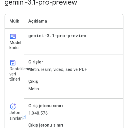
gemini-3
.
1-pro-preview
Mülk
Açıklama
id_card
gemini-3
.
1-pro-preview
Model
kodu
save
Girişler
Desteklenen
Metin, resim, video, ses ve PDF
veri
türleri
Çıkış
Metin
token_auto
Giriş jetonu sınırı
Jeton
1.048.576
[*]
sınırları
Çıkış jetonu sınırı