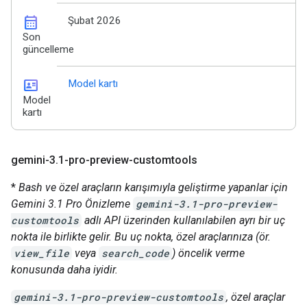
calendar_month
Şubat 2026
Son
güncelleme
id_card
Model kartı
Model
kartı
gemini-3
.
1-pro-preview-customtools
*
Bash ve özel araçların karışımıyla geliştirme yapanlar için
Gemini 3.1 Pro Önizleme
gemini-3.1-pro-preview-
customtools
adlı API üzerinden kullanılabilen ayrı bir uç
nokta ile birlikte gelir. Bu uç nokta, özel araçlarınıza (ör.
view_file
veya
search_code
) öncelik verme
konusunda daha iyidir.
gemini-3.1-pro-preview-customtools
, özel araçlar