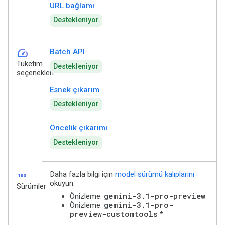
URL bağlamı
Destekleniyor
speed
Batch API
Tüketim
Destekleniyor
seçenekleri
Esnek çıkarım
Destekleniyor
Öncelik çıkarımı
Destekleniyor
123
Daha fazla bilgi için
model sürümü kalıplarını
okuyun.
Sürümler
gemini-3.1-pro-preview
Önizleme:
gemini-3.1-pro-
Önizleme:
preview-customtools
*