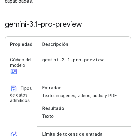
capacidades.
gemini-3
.
1-pro-preview
Propiedad
Descripción
gemini-3
.
1-pro-preview
Código del
modelo
id_card
save
Entradas
Tipos
de datos
Texto, imágenes, videos, audio y PDF
admitidos
Resultado
Texto
token_auto
Límite de tokens de entrada