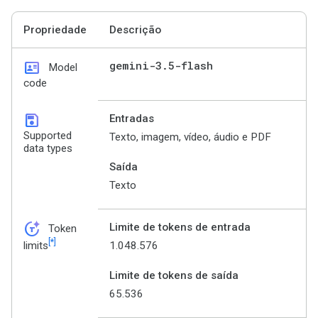
Propriedade
Descrição
id_card
gemini-3
.
5-flash
Model
code
save
Entradas
Supported
Texto, imagem, vídeo, áudio e PDF
data types
Saída
Texto
token_auto
Limite de tokens de entrada
Token
[*]
1.048.576
limits
Limite de tokens de saída
65.536