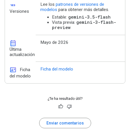
123
Lee los
patrones de versiones de
modelos
para obtener más detalles.
Versiones
gemini-3.5-flash
Estable:
gemini-3-flash-
Vista previa:
preview
calendar_month
Mayo de 2026
Última
actualización
id_card
Ficha del modelo
Ficha
del modelo
¿Te ha resultado útil?
Enviar comentarios