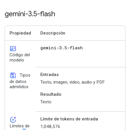
gemini-3
.
5-flash
Propiedad
Descripción
id_card
gemini-3
.
5-flash
Código del
modelo
save
Entradas
Tipos
de datos
Texto, imagen, video, audio y PDF
admitidos
Resultado
Texto
token_auto
Límite de tokens de entrada
Límites de
1,048,576