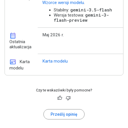
Wzorce wersji modelu
.
gemini-3.5-flash
Stabilny:
gemini-3-
Wersja testowa:
flash-preview
calendar_month
Maj 2026 r.
Ostatnia
aktualizacja
id_card
Karta modelu
Karta
modelu
Czy te wskazówki były pomocne?
Prześlij opinię