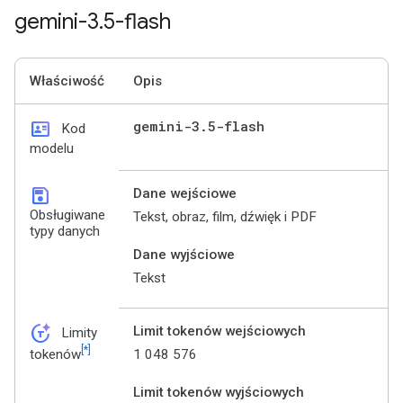
gemini-3
.
5-flash
Właściwość
Opis
id_card
gemini-3
.
5-flash
Kod
modelu
save
Dane wejściowe
Obsługiwane
Tekst, obraz, film, dźwięk i PDF
typy danych
Dane wyjściowe
Tekst
token_auto
Limit tokenów wejściowych
Limity
[*]
1 048 576
tokenów
Limit tokenów wyjściowych