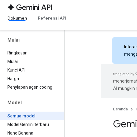
Dokumen
Referensi API
Mulai
Intera
Ringkasan
mengak
Mulai
Kunci API
Harga
menerjemahk
Penyiapan agen coding
AI mungkin
Model
Beranda
Semua model
Gemi
Model Gemini terbaru
Nano Banana