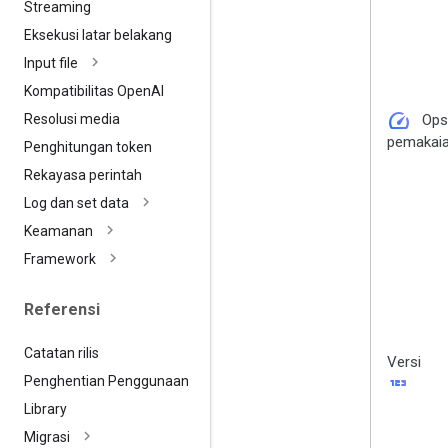
Streaming
Eksekusi latar belakang
Input file
Kompatibilitas Open
AI
speed
Ops
Resolusi media
pemakai
Penghitungan token
Rekayasa perintah
Log dan set data
Keamanan
Framework
Referensi
Catatan rilis
Versi
123
Penghentian Penggunaan
Library
Migrasi