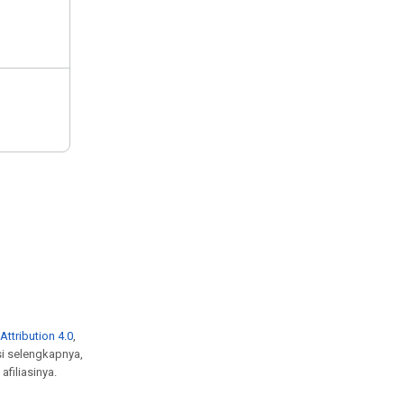
ttribution 4.0
,
si selengkapnya,
afiliasinya.