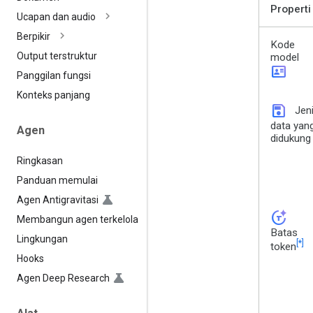
Properti
Ucapan dan audio
Berpikir
Kode
Output terstruktur
model
id_card
Panggilan fungsi
Konteks panjang
save
Jen
data yan
Agen
didukung
Ringkasan
Panduan memulai
Agen Antigravitasi
token_auto
Membangun agen terkelola
Batas
Lingkungan
[*]
token
Hooks
Agen Deep Research