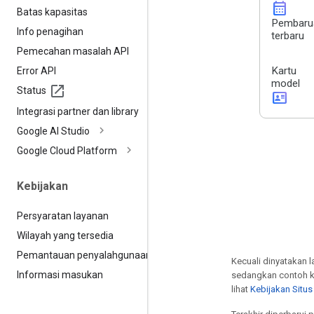
calendar_month
Batas kapasitas
Pembaru
Info penagihan
terbaru
Pemecahan masalah API
Kartu
Error API
model
Status
id_card
Integrasi partner dan library
Google AI Studio
Google Cloud Platform
Kebijakan
Persyaratan layanan
Wilayah yang tersedia
Pemantauan penyalahgunaan
Kecuali dinyatakan l
Informasi masukan
sedangkan contoh k
lihat
Kebijakan Situ