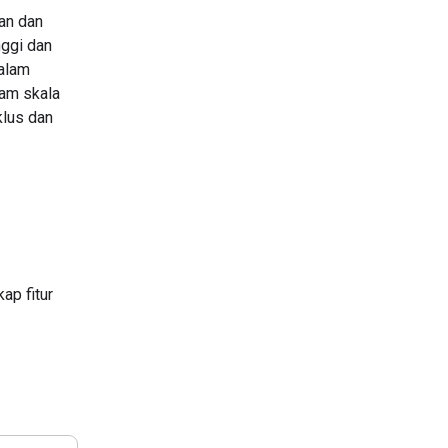
an dan
nggi dan
dalam
lam skala
klus dan
ap fitur