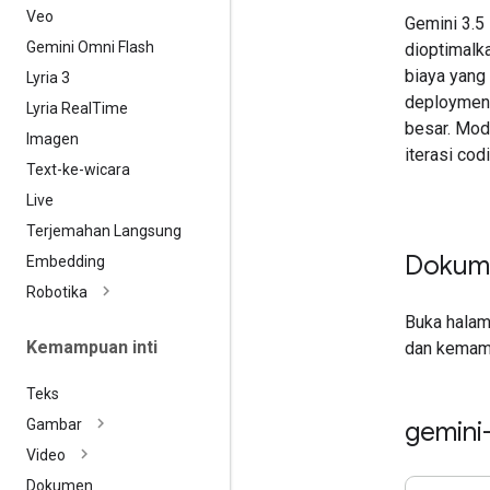
Veo
Gemini 3.5
Gemini Omni Flash
dioptimalk
biaya yang 
Lyria 3
deployment 
Lyria Real
Time
besar. Mode
Imagen
iterasi co
Text-ke-wicara
Live
Terjemahan Langsung
Dokum
Embedding
Robotika
Buka hala
Kemampuan inti
dan kemam
Teks
gemini
Gambar
Video
Dokumen