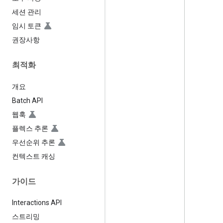
세션 관리
임시 토큰
권장사항
최적화
개요
Batch API
웹훅
플렉스 추론
우선순위 추론
컨텍스트 캐싱
가이드
Interactions API
스트리밍