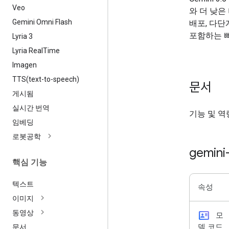
Veo
와 더 낮은
Gemini Omni Flash
배포, 다단
포함하는 
Lyria 3
Lyria Real
Time
Imagen
TTS(
text-to-speech)
문서
게시됨
실시간 번역
기능 및 역
임베딩
로봇공학
gemini
핵심 기능
텍스트
속성
이미지
id_card
동영상
모
델 코드
문서