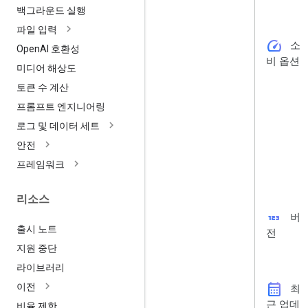
백그라운드 실행
파일 입력
speed
소
Open
AI 호환성
비 옵션
미디어 해상도
토큰 수 계산
프롬프트 엔지니어링
로그 및 데이터 세트
안전
프레임워크
리소스
123
버
출시 노트
전
지원 중단
라이브러리
calendar_month
이전
최
근 업데
비율 제한