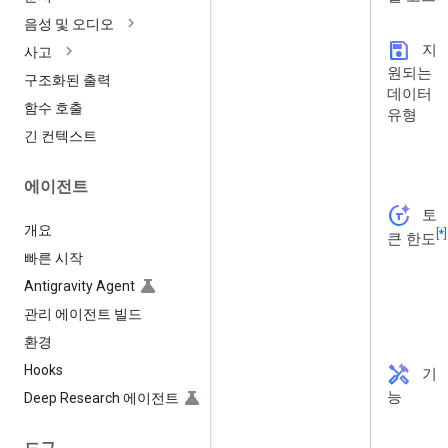
음성 및 오디오
save
지
사고
원되는
구조화된 출력
데이터
함수 호출
유형
긴 컨텍스트
에이전트
token_auto
토
개요
[*]
큰 한도
빠른 시작
Antigravity Agent
관리 에이전트 빌드
환경
handyman
Hooks
기
능
Deep Research 에이전트