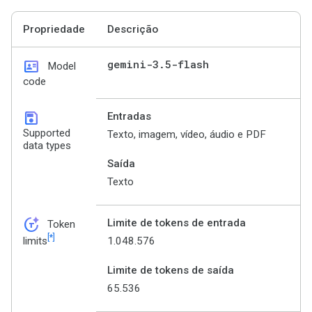
Propriedade
Descrição
id_card
gemini-3
.
5-flash
Model
code
save
Entradas
Supported
Texto, imagem, vídeo, áudio e PDF
data types
Saída
Texto
token_auto
Limite de tokens de entrada
Token
[*]
1.048.576
limits
Limite de tokens de saída
65.536