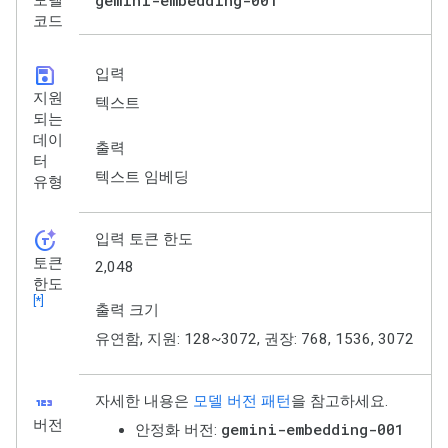
코드
save
입력
지원
텍스트
되는
데이
출력
터
텍스트 임베딩
유형
token_auto
입력 토큰 한도
토큰
2,048
한도
[*]
출력 크기
유연함, 지원: 128~3072, 권장: 768, 1536, 3072
123
자세한 내용은
모델 버전 패턴
을 참고하세요.
버전
gemini-embedding-001
안정화 버전: