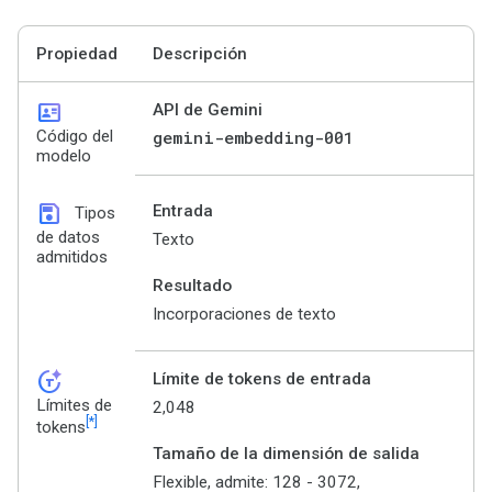
Propiedad
Descripción
id_card
API de Gemini
Código del
gemini-embedding-001
modelo
save
Entrada
Tipos
de datos
Texto
admitidos
Resultado
Incorporaciones de texto
token_auto
Límite de tokens de entrada
Límites de
2,048
[*]
tokens
Tamaño de la dimensión de salida
Flexible, admite: 128 - 3072,