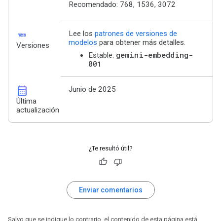
Recomendado: 768, 1536, 3072
123
Lee los
patrones de versiones de
modelos
para obtener más detalles.
Versiones
gemini-embedding-
Estable:
001
calendar_month
Junio de 2025
Última
actualización
¿Te resultó útil?
Enviar comentarios
Salvo que se indique lo contrario, el contenido de esta página está