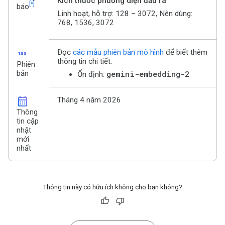
Kích thước phương diện đầu ra
[*]
báo
Linh hoạt, hỗ trợ: 128 – 3072, Nên dùng:
768, 1536, 3072
123
Đọc
các mẫu phiên bản mô hình
để biết thêm
thông tin chi tiết.
Phiên
bản
gemini-embedding-2
Ổn định:
calendar_month
Tháng 4 năm 2026
Thông
tin cập
nhật
mới
nhất
Thông tin này có hữu ích không cho bạn không?