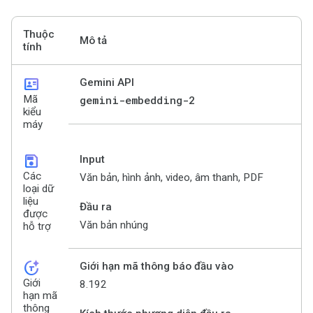
Thuộc
Mô tả
tính
id_card
Gemini API
Mã
gemini-embedding-2
kiểu
máy
save
Input
Các
Văn bản, hình ảnh, video, âm thanh, PDF
loại dữ
liệu
Đầu ra
được
Văn bản nhúng
hỗ trợ
token_auto
Giới hạn mã thông báo đầu vào
Giới
8.192
hạn mã
thông