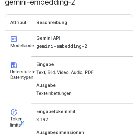
gemini-embedding-2
Attribut
Beschreibung
id_card
Gemini API
Modellcode
gemini-embedding-2
save
Eingabe
Unterstützte
Text, Bild, Video, Audio, PDF
Datentypen
Ausgabe
Texteinbettungen
token_auto
Eingabetokenlimit
Token
8.192
[*]
limits
Ausgabedimensionen