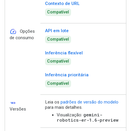
Contexto de URL
Compatível
speed
API em lote
Opções
de consumo
Compatível
Inferência flexível
Compatível
Inferência prioritária
Compatível
123
Leia os
padrões de versão do modelo
para mais detalhes.
Versões
gemini-
Visualização:
robotics-er-1.6-preview