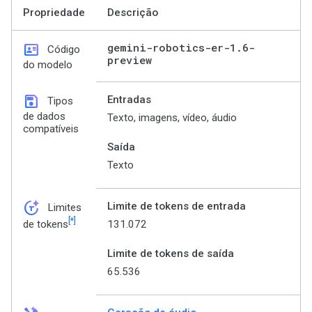
Propriedade
Descrição
id_card
gemini-robotics-er-1
.
6-
Código
preview
do modelo
save
Entradas
Tipos
de dados
Texto, imagens, vídeo, áudio
compatíveis
Saída
Texto
token_auto
Limite de tokens de entrada
Limites
[*]
131.072
de tokens
Limite de tokens de saída
65.536