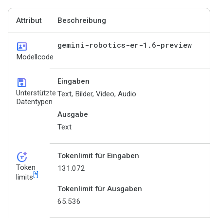
Attribut
Beschreibung
id_card
gemini-robotics-er-1
.
6-preview
Modellcode
save
Eingaben
Unterstützte
Text, Bilder, Video, Audio
Datentypen
Ausgabe
Text
token_auto
Tokenlimit für Eingaben
Token
131.072
[*]
limits
Tokenlimit für Ausgaben
65.536