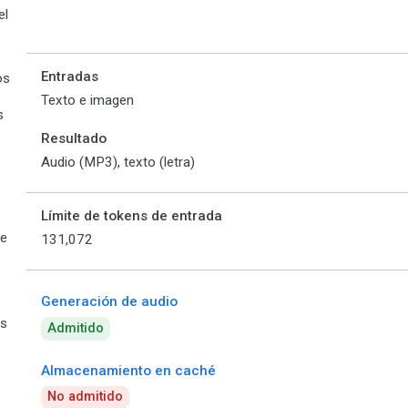
el
Entradas
os
Texto e imagen
s
Resultado
Audio (MP3), texto (letra)
Límite de tokens de entrada
de
131,072
Generación de audio
es
Admitido
Almacenamiento en caché
No admitido