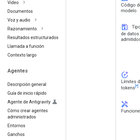
Video
Código d
modelo
Documentos
Voz y audio
save
Tip
Razonamiento
de datos
Resultados estructurados
admitido
Llamada a función
Contexto largo
Agentes
token_auto
Límites 
Descripción general
[*]
tokens
Guía de inicio rápido
Agente de Antigravity
handyman
Cómo crear agentes
Funcion
administrados
Entornos
Ganchos