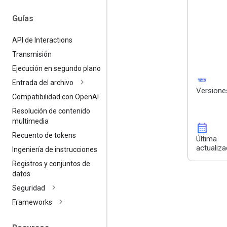
Guías
API de Interactions
Transmisión
Ejecución en segundo plano
123
Entrada del archivo
Versione
Compatibilidad con Open
AI
Resolución de contenido
multimedia
calendar_month
Recuento de tokens
Última
actualiza
Ingeniería de instrucciones
Registros y conjuntos de
datos
Seguridad
Frameworks