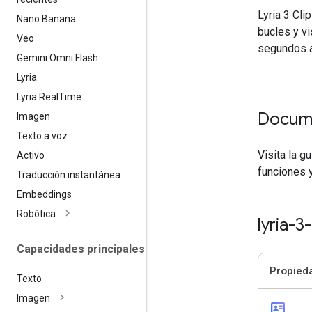
Lyria 3 Cl
Nano Banana
bucles y vi
Veo
segundos a
Gemini Omni Flash
Lyria
Lyria Real
Time
Docum
Imagen
Texto a voz
Visita la g
Activo
funciones 
Traducción instantánea
Embeddings
Robótica
lyria-3
Capacidades principales
Propied
Texto
Imagen
id_card