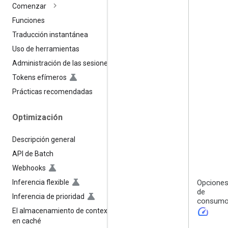
Comenzar
Funciones
Traducción instantánea
Uso de herramientas
Administración de las sesiones
Tokens efímeros
Prácticas recomendadas
Optimización
Descripción general
API de Batch
Webhooks
Inferencia flexible
Opcione
de
Inferencia de prioridad
consum
speed
El almacenamiento de contexto
en caché