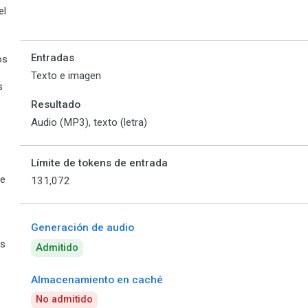
el
Entradas
os
Texto e imagen
s
Resultado
Audio (MP3), texto (letra)
Límite de tokens de entrada
de
131,072
Generación de audio
es
Admitido
Almacenamiento en caché
No admitido