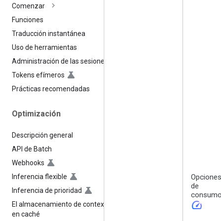
Comenzar
Funciones
Traducción instantánea
Uso de herramientas
Administración de las sesiones
Tokens efímeros
Prácticas recomendadas
Optimización
Descripción general
API de Batch
Webhooks
Inferencia flexible
Opcione
de
Inferencia de prioridad
consum
speed
El almacenamiento de contexto
en caché