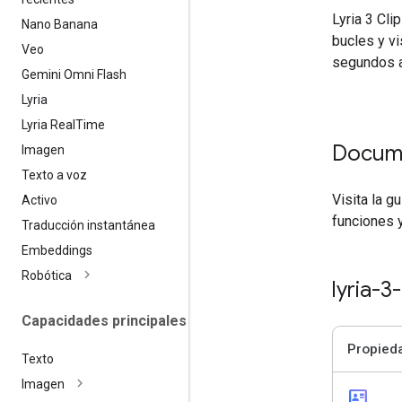
Lyria 3 Cl
Nano Banana
bucles y vi
Veo
segundos a
Gemini Omni Flash
Lyria
Lyria Real
Time
Docum
Imagen
Texto a voz
Visita la g
Activo
funciones 
Traducción instantánea
Embeddings
Robótica
lyria-3
Capacidades principales
Propied
Texto
Imagen
id_card