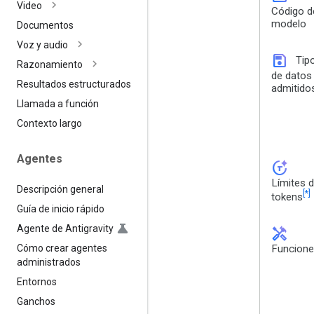
Video
Código d
modelo
Documentos
Voz y audio
save
Tip
Razonamiento
de datos
Resultados estructurados
admitido
Llamada a función
Contexto largo
Agentes
token_auto
Límites 
Descripción general
[*]
tokens
Guía de inicio rápido
Agente de Antigravity
handyman
Cómo crear agentes
Funcion
administrados
Entornos
Ganchos