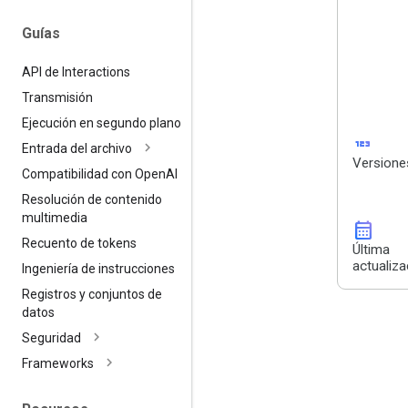
Guías
API de Interactions
Transmisión
Ejecución en segundo plano
123
Entrada del archivo
Versione
Compatibilidad con Open
AI
Resolución de contenido
multimedia
calendar_month
Recuento de tokens
Última
actualiza
Ingeniería de instrucciones
Registros y conjuntos de
datos
Seguridad
Frameworks