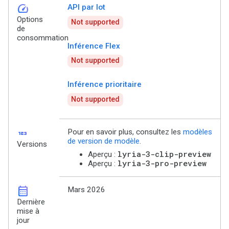
speed
API par lot
Options
Not supported
de
consommation
Inférence Flex
Not supported
Inférence prioritaire
Not supported
123
Pour en savoir plus, consultez les
modèles
de version de modèle
.
Versions
lyria-3-clip-preview
Aperçu :
lyria-3-pro-preview
Aperçu :
calendar_month
Mars 2026
Dernière
mise à
jour