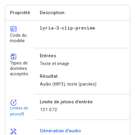
Propriété
Description
id_card
lyria-3-clip-preview
Code du
modèle
save
Entrées
Types de
Texte et image
données
acceptés
Résultat
Audio (MP3), texte (paroles)
token_auto
Limite de jetons d'entrée
Limites de
131 072
jetons[*]
handyman
Génération d'audio