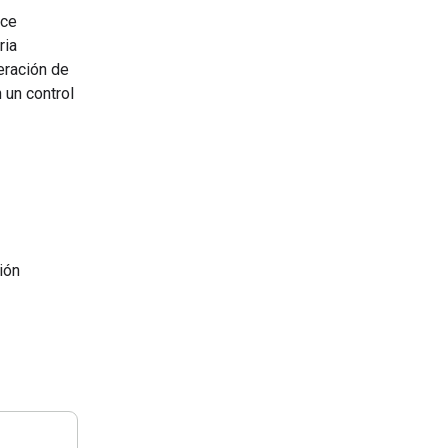
ece
ria
eración de
 un control
ión