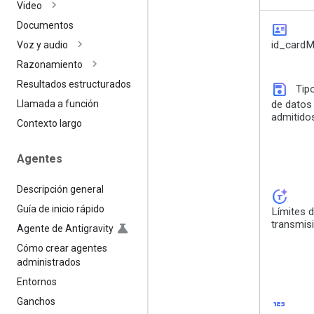
Video
Documentos
id_card
id_cardM
Voz y audio
Razonamiento
Resultados estructurados
save
Tip
de datos
Llamada a función
admitido
Contexto largo
Agentes
Descripción general
token_auto
Guía de inicio rápido
Límites 
transmis
Agente de Antigravity
Cómo crear agentes
administrados
Entornos
123
Ganchos