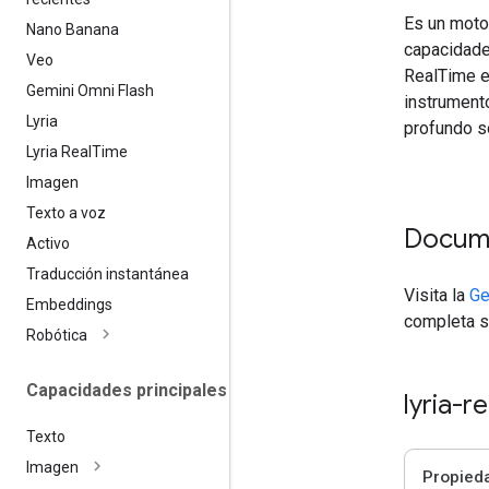
Es un motor
Nano Banana
capacidade
Veo
RealTime es
Gemini Omni Flash
instrumento
Lyria
profundo so
Lyria Real
Time
Imagen
Texto a voz
Docum
Activo
Traducción instantánea
Visita la
Ge
Embeddings
completa s
Robótica
Capacidades principales
lyria-r
Texto
Imagen
Propied