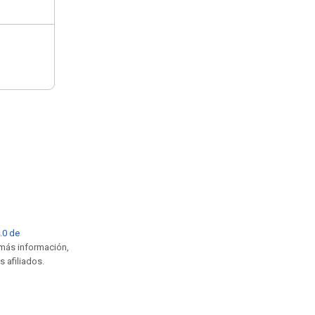
4.0 de
 más información,
s afiliados.