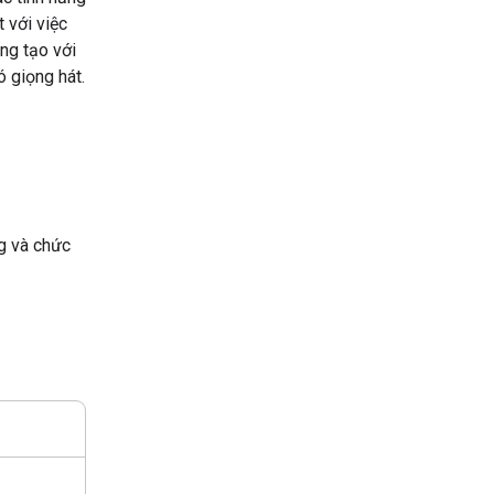
 với việc
áng tạo với
ó giọng hát.
g và chức