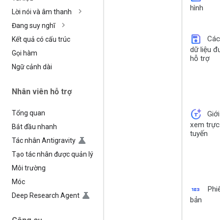
hình
Lời nói và âm thanh
Đang suy nghĩ
save
Các
Kết quả có cấu trúc
dữ liệu 
Gọi hàm
hỗ trợ
Ngữ cảnh dài
Nhân viên hỗ trợ
token_auto
Tổng quan
Giớ
xem trực
Bắt đầu nhanh
tuyến
Tác nhân Antigravity
Tạo tác nhân được quản lý
Môi trường
Móc
123
Phi
Deep Research Agent
bản