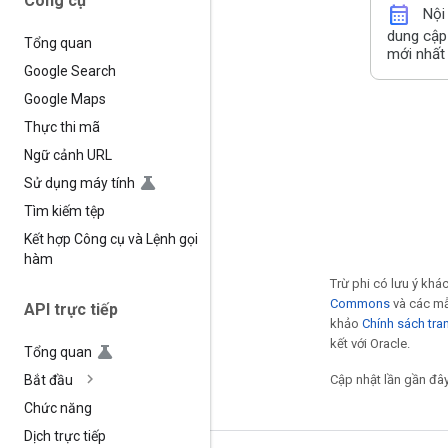
Công cụ
calendar_month
Nội
dung cập
Tổng quan
mới nhất
Google Search
Google Maps
Thực thi mã
Ngữ cảnh URL
Sử dụng máy tính
Tìm kiếm tệp
Kết hợp Công cụ và Lệnh gọi
hàm
Trừ phi có lưu ý kh
Commons
và các mẫ
API trực tiếp
khảo
Chính sách tr
kết với Oracle.
Tổng quan
Cập nhật lần gần đâ
Bắt đầu
Chức năng
Dịch trực tiếp