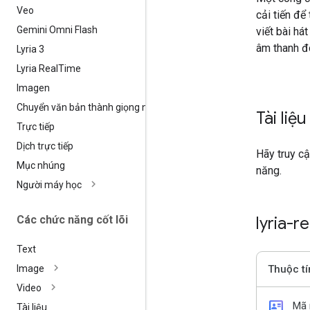
Veo
cải tiến để
Gemini Omni Flash
viết bài há
âm thanh đò
Lyria 3
Lyria Real
Time
Imagen
Chuyển văn bản thành giọng nói
Tài liệu
Trực tiếp
Dịch trực tiếp
Hãy truy c
Mục nhúng
năng.
Người máy học
Các chức năng cốt lõi
lyria-r
Text
Thuộc tí
Image
Video
id_card
Mã
Tài liệu