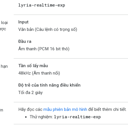
lyria-realtime-exp
Input
 loại
được
Văn bản (Câu lệnh có trọng số)
Đầu ra
Âm thanh (PCM 16 bit thô)
Tần số lấy mẫu
i hạn
48kHz (Âm thanh nổi)
Độ trễ của tính năng điều khiển
Tối đa 2 giây
Hãy đọc các
mẫu phiên bản mô hình
để biết thêm chi tiết.
ên
lyria-realtime-exp
Thử nghiệm: