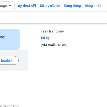
Lấy khoá API
Sổ tay nấu ăn
Cộng đồng
Đăng nhập
Trên trang này
truy
Tài liệu
lyria-realtime-exp
c tính năng