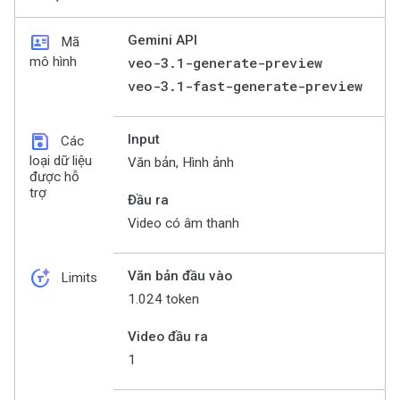
id_card
Gemini API
Mã
mô hình
veo-3.1-generate-preview
veo-3.1-fast-generate-preview
save
Input
Các
loại dữ liệu
Văn bản, Hình ảnh
được hỗ
trợ
Đầu ra
Video có âm thanh
token_auto
Văn bản đầu vào
Limits
1.024 token
Video đầu ra
1