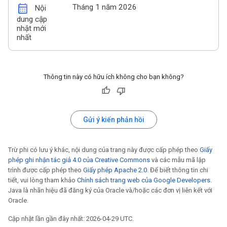
calendar_month
Tháng 1 năm 2026
Nội
dung cập
nhật mới
nhất
Thông tin này có hữu ích không cho bạn không?
Gửi ý kiến phản hồi
Trừ phi có lưu ý khác, nội dung của trang này được cấp phép theo
Giấy
phép ghi nhận tác giả 4.0 của Creative Commons
và các mẫu mã lập
trình được cấp phép theo
Giấy phép Apache 2.0
. Để biết thông tin chi
tiết, vui lòng tham khảo
Chính sách trang web của Google Developers
.
Java là nhãn hiệu đã đăng ký của Oracle và/hoặc các đơn vị liên kết với
Oracle.
Cập nhật lần gần đây nhất: 2026-04-29 UTC.