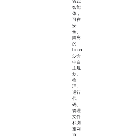
管式
智能
体，
可在
安
全、
隔离
的
Linux
沙盒
中自
主规
划、
推
理、
运行
代
码、
管理
文件
和浏
览网
页。