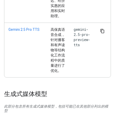
迟、经济
实惠的应
用和实时
助理。
gemini-
Gemini 2.5 Pro TTS
高保真语
2.5-pro-
音合成，
preview-
针对播客
tts
和有声读
物等结构
化工作流
程中的质
量进行了
优化。
生成式媒体模型
此部分包含所有生成式媒体模型，包括可能已在其他部分列出的模
型