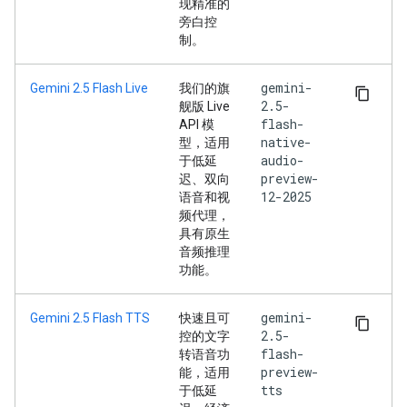
现精准的
旁白控
制。
gemini-
Gemini 2.5 Flash Live
我们的旗
2.5-
舰版 Live
flash-
API 模
native-
型，适用
audio-
于低延
preview-
迟、双向
12-2025
语音和视
频代理，
具有原生
音频推理
功能。
gemini-
Gemini 2.5 Flash TTS
快速且可
2.5-
控的文字
flash-
转语音功
preview-
能，适用
tts
于低延