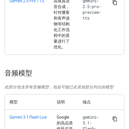
gemini-
Gemini 2.5 Pro TTS
高保真语
2.5-pro-
音合成，
preview-
针对播客
tts
和有声读
物等结构
化工作流
程中的质
量进行了
优化。
音频模型
此部分包含所有音频模型，包括可能已在其他部分列出的模型
模型
说明
端点
gemini-
Gemini 3.1 Flash Live
Google
3.1-
的高品质
flash-
低延迟音