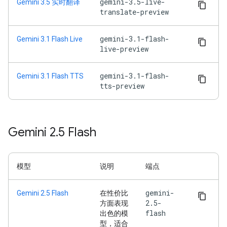
gemini-3.5-live-
Gemini 3.5 实时翻译
translate-preview
gemini-3.1-flash-
Gemini 3.1 Flash Live
live-preview
gemini-3.1-flash-
Gemini 3.1 Flash TTS
tts-preview
Gemini 2
.
5 Flash
模型
说明
端点
gemini-
Gemini 2.5 Flash
在性价比
2.5-
方面表现
flash
出色的模
型，适合