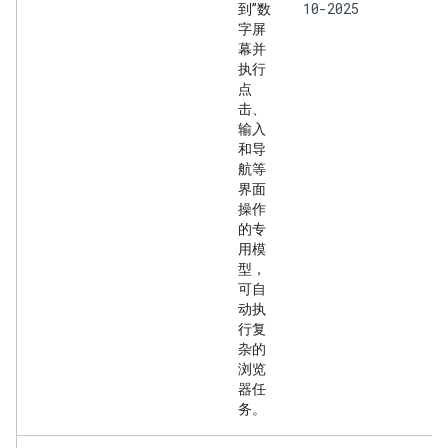
10-2025
到”数
字屏
幕并
执行
点
击、
输入
和导
航等
界面
操作
的专
用模
型，
可自
动执
行复
杂的
浏览
器任
务。