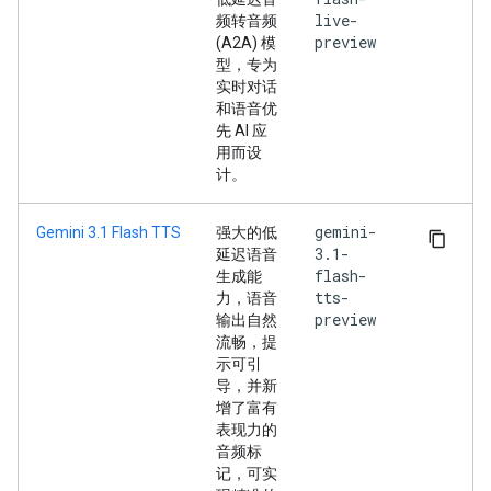
live-
频转音频
preview
(A2A) 模
型，专为
实时对话
和语音优
先 AI 应
用而设
计。
gemini-
Gemini 3.1 Flash TTS
强大的低
3.1-
延迟语音
flash-
生成能
tts-
力，语音
preview
输出自然
流畅，提
示可引
导，并新
增了富有
表现力的
音频标
记，可实