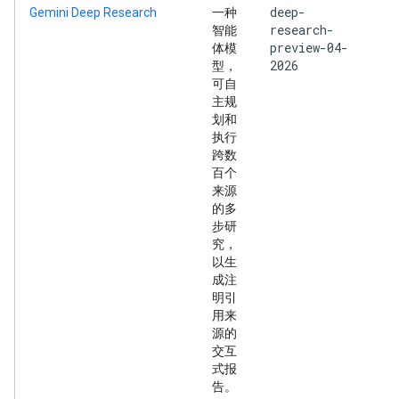
deep-
Gemini Deep Research
一种
research-
智能
preview-04-
体模
2026
型，
可自
主规
划和
执行
跨数
百个
来源
的多
步研
究，
以生
成注
明引
用来
源的
交互
式报
告。