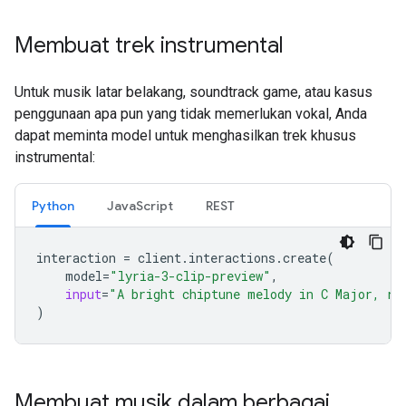
Membuat trek instrumental
Untuk musik latar belakang, soundtrack game, atau kasus
penggunaan apa pun yang tidak memerlukan vokal, Anda
dapat meminta model untuk menghasilkan trek khusus
instrumental:
Python
JavaScript
REST
interaction
=
client
.
interactions
.
create
(
model
=
"lyria-3-clip-preview"
,
input
=
"A bright chiptune melody in C Major, re
)
Membuat musik dalam berbagai