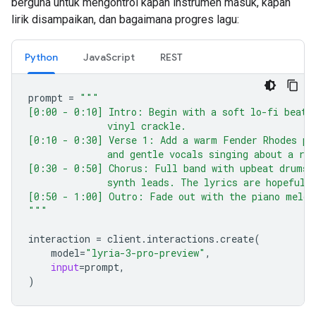
berguna untuk mengontrol kapan instrumen masuk, kapan
lirik disampaikan, dan bagaimana progres lagu:
Python
JavaScript
REST
prompt
=
"""
[0:00 - 0:10] Intro: Begin with a soft lo-fi beat 
              vinyl crackle.
[0:10 - 0:30] Verse 1: Add a warm Fender Rhodes pi
              and gentle vocals singing about a ra
[0:30 - 0:50] Chorus: Full band with upbeat drums 
              synth leads. The lyrics are hopeful 
[0:50 - 1:00] Outro: Fade out with the piano melod
"""
interaction
=
client
.
interactions
.
create
(
model
=
"lyria-3-pro-preview"
,
input
=
prompt
,
)