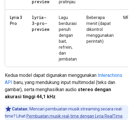
preview
pratinjau
lyria-
Lyria 3
Lagu
Beberapa
MP3
3-pro-
Pro
berdurasi
menit (dapat
preview
penuh
dikontrol
dengan
menggunakan
bait,
perintah)
refrein,
dan
jembatan
Kedua model dapat digunakan menggunakan
Interactions
API
baru, yang mendukung input multimodal (teks dan
gambar), serta menghasilkan audio
stereo dengan
akurasi tinggi 44,1 kHz
.
Catatan:
Mencari pembuatan musik streaming secara real-
time? Lihat
Pembuatan musik real-time dengan Lyria RealTime
.