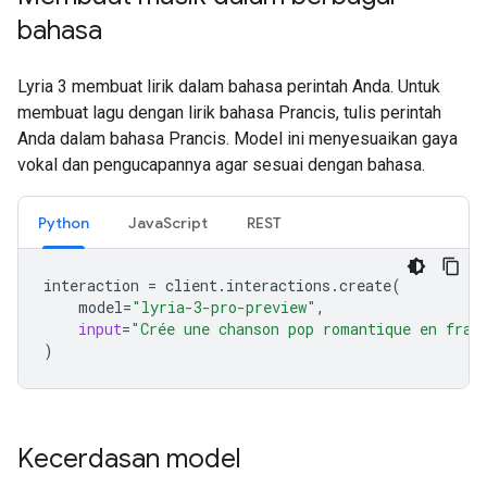
bahasa
Lyria 3 membuat lirik dalam bahasa perintah Anda. Untuk
membuat lagu dengan lirik bahasa Prancis, tulis perintah
Anda dalam bahasa Prancis. Model ini menyesuaikan gaya
vokal dan pengucapannya agar sesuai dengan bahasa.
Python
JavaScript
REST
interaction
=
client
.
interactions
.
create
(
model
=
"lyria-3-pro-preview"
,
input
=
"Crée une chanson pop romantique en fran
)
Kecerdasan model