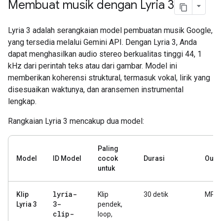
Membuat musik dengan Lyria 3
Lyria 3 adalah serangkaian model pembuatan musik Google,
yang tersedia melalui Gemini API. Dengan Lyria 3, Anda
dapat menghasilkan audio stereo berkualitas tinggi 44, 1
kHz dari perintah teks atau dari gambar. Model ini
memberikan koherensi struktural, termasuk vokal, lirik yang
disesuaikan waktunya, dan aransemen instrumental
lengkap.
Rangkaian Lyria 3 mencakup dua model:
Paling
Model
ID Model
cocok
Durasi
Outp
untuk
lyria-
Klip
Klip
30 detik
MP3
3-
Lyria 3
pendek,
clip-
loop,