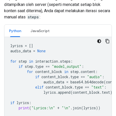
ditampilkan oleh server (seperti mencatat setiap blok
konten saat diterima), Anda dapat melakukan iterasi secara
manual atas
steps
:
Python
JavaScript
lyrics
=
[]
audio_data
=
None
for
step
in
interaction
.
steps
:
if
step
.
type
==
"model_output"
:
for
content_block
in
step
.
content
:
if
content_block
.
type
==
"audio"
:
audio_data
=
base64
.
b64decode
(
cont
elif
content_block
.
type
==
"text"
:
lyrics
.
append
(
content_block
.
text
)
if
lyrics
:
print
(
"Lyrics:
\n
"
+
"
\n
"
.
join
(
lyrics
))