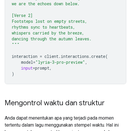
we are the echoes down below.
[Verse 2]
Footsteps lost on empty streets,
rhythms sync to heartbeats,
whispers carried by the breeze,
dancing through the autumn leaves.
"""
interaction
=
client
.
interactions
.
create
(
model
=
"lyria-3-pro-preview"
,
input
=
prompt
,
)
Mengontrol waktu dan struktur
Anda dapat menentukan apa yang terjadi pada momen
tertentu dalam lagu menggunakan stempel waktu. Hal ini