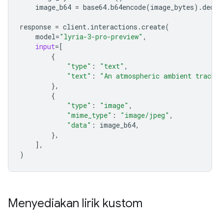
image_b64
=
base64
.
b64encode
(
image_bytes
)
.
deco
response
=
client
.
interactions
.
create
(
model
=
"lyria-3-pro-preview"
,
input
=
[
{
"type"
:
"text"
,
"text"
:
"An atmospheric ambient track 
},
{
"type"
:
"image"
,
"mime_type"
:
"image/jpeg"
,
"data"
:
image_b64
,
},
],
)
Menyediakan lirik kustom