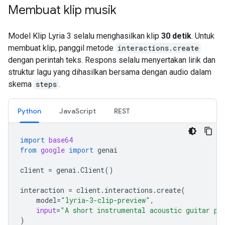
Membuat klip musik
Model Klip Lyria 3 selalu menghasilkan klip
30 detik
. Untuk
membuat klip, panggil metode
interactions.create
dengan perintah teks. Respons selalu menyertakan lirik dan
struktur lagu yang dihasilkan bersama dengan audio dalam
skema
steps
.
Python
JavaScript
REST
import
base64
from
google
import
genai
client
=
genai
.
Client
()
interaction
=
client
.
interactions
.
create
(
model
=
"lyria-3-clip-preview"
,
input
=
"A short instrumental acoustic guitar pi
)