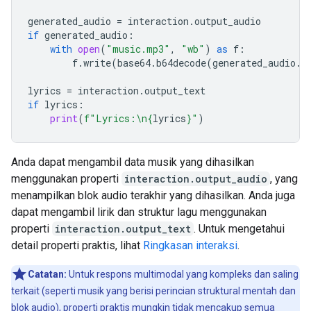
generated_audio
=
interaction
.
output_audio
if
generated_audio
:
with
open
(
"music.mp3"
,
"wb"
)
as
f
:
f
.
write
(
base64
.
b64decode
(
generated_audio
.
d
lyrics
=
interaction
.
output_text
if
lyrics
:
print
(
f
"Lyrics:
\n
{
lyrics
}
"
)
Anda dapat mengambil data musik yang dihasilkan
menggunakan properti
interaction.output_audio
, yang
menampilkan blok audio terakhir yang dihasilkan. Anda juga
dapat mengambil lirik dan struktur lagu menggunakan
properti
interaction.output_text
. Untuk mengetahui
detail properti praktis, lihat
Ringkasan interaksi
.
Catatan:
Untuk respons multimodal yang kompleks dan saling
terkait (seperti musik yang berisi perincian struktural mentah dan
blok audio), properti praktis mungkin tidak mencakup semua