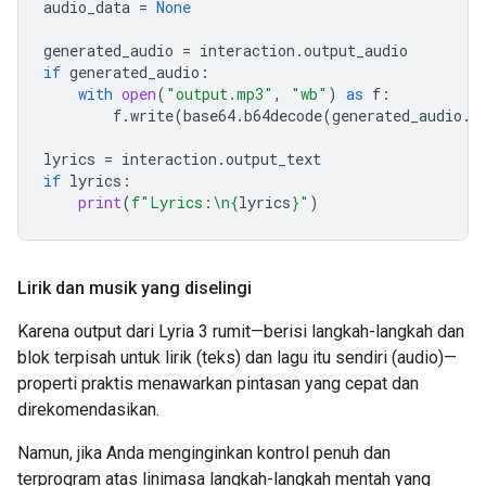
audio_data
=
None
generated_audio
=
interaction
.
output_audio
if
generated_audio
:
with
open
(
"output.mp3"
,
"wb"
)
as
f
:
f
.
write
(
base64
.
b64decode
(
generated_audio
.
d
lyrics
=
interaction
.
output_text
if
lyrics
:
print
(
f
"Lyrics:
\n
{
lyrics
}
"
)
Lirik dan musik yang diselingi
Karena output dari Lyria 3 rumit—berisi langkah-langkah dan
blok terpisah untuk lirik (teks) dan lagu itu sendiri (audio)—
properti praktis menawarkan pintasan yang cepat dan
direkomendasikan.
Namun, jika Anda menginginkan kontrol penuh dan
terprogram atas linimasa langkah-langkah mentah yang