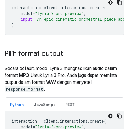
interaction
=
client
.
interactions
.
create
(
model
=
"lyria-3-pro-preview"
,
input
=
"An epic cinematic orchestral piece abou
)
Pilih format output
Secara default, model Lyria 3 menghasilkan audio dalam
format
MP3
. Untuk Lyria 3 Pro, Anda juga dapat meminta
output dalam format
WAV
dengan menyetel
response_format
.
Python
JavaScript
REST
interaction
=
client
.
interactions
.
create
(
model
=
"lyria-3-pro-preview"
,