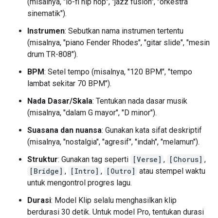
(misalnya, "lo-fi hip hop", "jazz fusion", "orkestra
sinematik").
Instrumen
: Sebutkan nama instrumen tertentu
(misalnya, "piano Fender Rhodes", "gitar slide", "mesin
drum TR-808").
BPM
: Setel tempo (misalnya, "120 BPM", "tempo
lambat sekitar 70 BPM").
Nada Dasar/Skala
: Tentukan nada dasar musik
(misalnya, "dalam G mayor", "D minor").
Suasana dan nuansa
: Gunakan kata sifat deskriptif
(misalnya, "nostalgia", "agresif", "indah", "melamun").
Struktur
: Gunakan tag seperti
[Verse]
,
[Chorus]
,
[Bridge]
,
[Intro]
,
[Outro]
atau stempel waktu
untuk mengontrol progres lagu.
Durasi
: Model Klip selalu menghasilkan klip
berdurasi 30 detik. Untuk model Pro, tentukan durasi