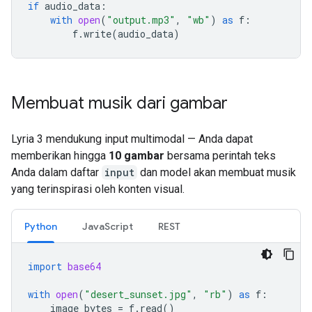
if
audio_data
:
with
open
(
"output.mp3"
,
"wb"
)
as
f
:
f
.
write
(
audio_data
)
Membuat musik dari gambar
Lyria 3 mendukung input multimodal — Anda dapat
memberikan hingga
10 gambar
bersama perintah teks
Anda dalam daftar
input
dan model akan membuat musik
yang terinspirasi oleh konten visual.
Python
JavaScript
REST
import
base64
with
open
(
"desert_sunset.jpg"
,
"rb"
)
as
f
:
image_bytes
=
f
.
read
()