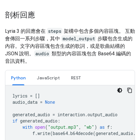
剖析回應
Lyria 3 的回應會在
steps
架構中包含多個內容區塊。 互動
會傳回一系列步驟，其中
model_output
步驟包含生成的
內容。文字內容區塊包含生成的歌詞，或是歌曲結構的
JSON 說明。
audio
類型的內容區塊包含 Base64 編碼的
音訊資料。
Python
JavaScript
REST
lyrics
=
[]
audio_data
=
None
generated_audio
=
interaction
.
output_audio
if
generated_audio
:
with
open
(
"output.mp3"
,
"wb"
)
as
f
:
f
.
write
(
base64
.
b64decode
(
generated_audio
.
d