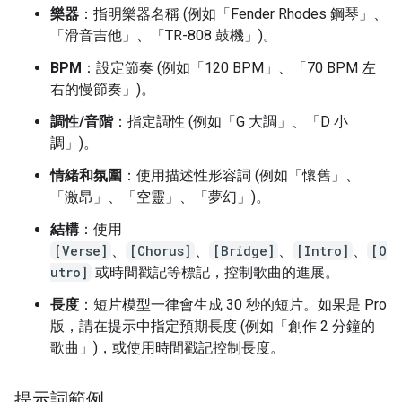
樂器
：指明樂器名稱 (例如「Fender Rhodes 鋼琴」、
「滑音吉他」、「TR-808 鼓機」)。
BPM
：設定節奏 (例如「120 BPM」、「70 BPM 左
右的慢節奏」)。
調性/音階
：指定調性 (例如「G 大調」、「D 小
調」)。
情緒和氛圍
：使用描述性形容詞 (例如「懷舊」、
「激昂」、「空靈」、「夢幻」)。
結構
：使用
[Verse]
、
[Chorus]
、
[Bridge]
、
[Intro]
、
[O
utro]
或時間戳記等標記，控制歌曲的進展。
長度
：短片模型一律會生成 30 秒的短片。如果是 Pro
版，請在提示中指定預期長度 (例如「創作 2 分鐘的
歌曲」)，或使用時間戳記控制長度。
提示詞範例