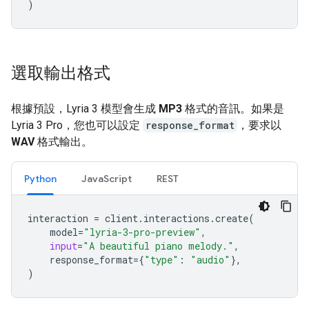
)
選取輸出格式
根據預設，Lyria 3 模型會生成
MP3
格式的音訊。如果是
Lyria 3 Pro，您也可以設定
response_format
，要求以
WAV
格式輸出。
Python
JavaScript
REST
interaction
=
client
.
interactions
.
create
(
model
=
"lyria-3-pro-preview"
,
input
=
"A beautiful piano melody."
,
response_format
=
{
"type"
:
"audio"
},
)