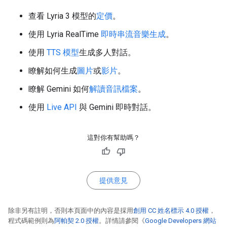
查看 Lyria 3 模型的
定價
。
使用 Lyria RealTime
即時串流音樂生成
。
使用
TTS 模型
生成多人對話。
瞭解如何生成
圖片
或
影片
。
瞭解 Gemini 如何
解讀音訊檔案
。
使用
Live API
與 Gemini 即時對話。
這對你有幫助嗎？
提供意見
除非另有註明，否則本頁面中的內容是採用
創用 CC 姓名標示 4.0 授權
，
程式碼範例則為
阿帕契 2.0 授權
。詳情請參閱《
Google Developers 網站