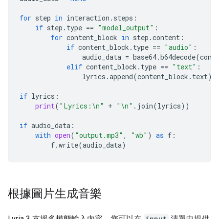
for
step
in
interaction
.
steps
:
if
step
.
type
==
"model_output"
:
for
content_block
in
step
.
content
:
if
content_block
.
type
==
"audio"
:
audio_data
=
base64
.
b64decode
(
cont
elif
content_block
.
type
==
"text"
:
lyrics
.
append
(
content_block
.
text
)
if
lyrics
:
print
(
"Lyrics:
\n
"
+
"
\n
"
.
join
(
lyrics
))
if
audio_data
:
with
open
(
"output.mp3"
,
"wb"
)
as
f
:
f
.
write
(
audio_data
)
根據圖片生成音樂
Lyria 3 支援多模態輸入內容，您可以在
input
清單中提供