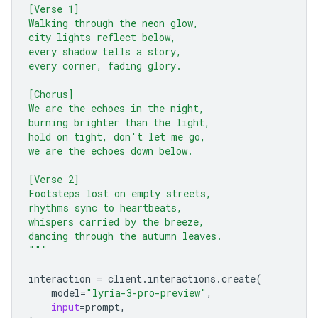
[Verse 1]
Walking through the neon glow,
city lights reflect below,
every shadow tells a story,
every corner, fading glory.
[Chorus]
We are the echoes in the night,
burning brighter than the light,
hold on tight, don't let me go,
we are the echoes down below.
[Verse 2]
Footsteps lost on empty streets,
rhythms sync to heartbeats,
whispers carried by the breeze,
dancing through the autumn leaves.
"""
interaction
=
client
.
interactions
.
create
(
model
=
"lyria-3-pro-preview"
,
input
=
prompt
,