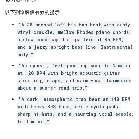
以下列舉幾個有效的提示：
"A 30-second lofi hip hop beat with dusty
vinyl crackle, mellow Rhodes piano chords,
a slow boom-bap drum pattern at 85 BPM,
and a jazzy upright bass line. Instrumental
only."
"An upbeat, feel-good pop song in G major
at 120 BPM with bright acoustic guitar
strumming, claps, and warm vocal harmonies
about a summer road trip."
"A dark, atmospheric trap beat at 140 BPM
with heavy 808 bass, eerie synth pads,
sharp hi-hats, and a haunting vocal sample.
In D minor."