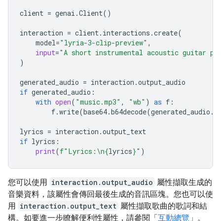
client
=
genai
.
Client
()
interaction
=
client
.
interactions
.
create
(
model
=
"lyria-3-clip-preview"
,
input
=
"A short instrumental acoustic guitar pi
)
generated_audio
=
interaction
.
output_audio
if
generated_audio
:
with
open
(
"music.mp3"
,
"wb"
)
as
f
:
f
.
write
(
base64
.
b64decode
(
generated_audio
.
d
lyrics
=
interaction
.
output_text
if
lyrics
:
print
(
f
"Lyrics:
\n
{
lyrics
}
"
)
您可以使用
interaction.output_audio
屬性擷取生成的
音樂資料，該屬性會傳回最後生成的音訊區塊。您也可以使
用
interaction.output_text
屬性擷取歌曲的歌詞和結
構。如要進一步瞭解便利性屬性，請參閱「
互動總覽
」。