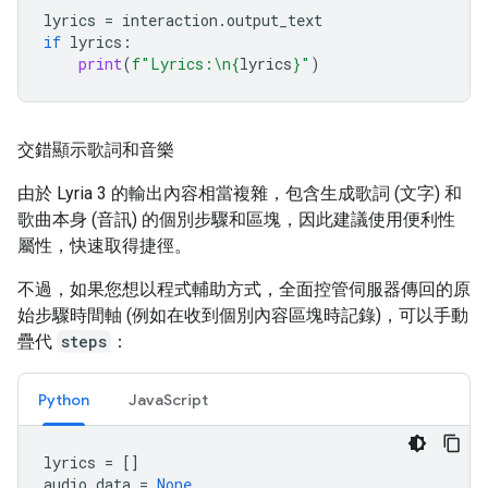
lyrics
=
interaction
.
output_text
if
lyrics
:
print
(
f
"Lyrics:
\n
{
lyrics
}
"
)
交錯顯示歌詞和音樂
由於 Lyria 3 的輸出內容相當複雜，包含生成歌詞 (文字) 和
歌曲本身 (音訊) 的個別步驟和區塊，因此建議使用便利性
屬性，快速取得捷徑。
不過，如果您想以程式輔助方式，全面控管伺服器傳回的原
始步驟時間軸 (例如在收到個別內容區塊時記錄)，可以手動
疊代
steps
：
Python
JavaScript
lyrics
=
[]
audio_data
=
None