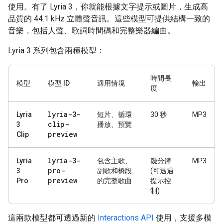
使用。有了 Lyria 3，你就能根據文字提示或圖片，生成高
品質的 44.1 kHz 立體聲音訊。這些模型可提供結構一致的
音樂，包括人聲、歌詞時間碼和完整樂器編曲。
Lyria 3 系列包含兩種模型：
時間長
模型
模型 ID
適用情境
輸出
度
lyria-3-
Lyria
短片、循環
30 秒
MP3
clip-
3
播放、預覽
preview
Clip
lyria-3-
Lyria
包含主歌、
幾分鐘
MP3
pro-
3
副歌和橋段
(可透過
preview
Pro
的完整歌曲
提示控
制)
這兩款模型都可透過新的
Interactions API
使用，支援多模