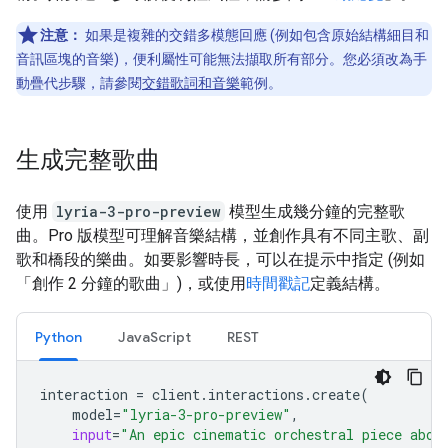
注意：
如果是複雜的交錯多模態回應 (例如包含原始結構細目和
音訊區塊的音樂)，便利屬性可能無法擷取所有部分。您必須改為手
動疊代步驟，請參閱
交錯歌詞和音樂
範例。
生成完整歌曲
使用
lyria-3-pro-preview
模型生成幾分鐘的完整歌
曲。Pro 版模型可理解音樂結構，並創作具有不同主歌、副
歌和橋段的樂曲。如要影響時長，可以在提示中指定 (例如
「創作 2 分鐘的歌曲」)，或使用
時間戳記
定義結構。
Python
JavaScript
REST
interaction
=
client
.
interactions
.
create
(
model
=
"lyria-3-pro-preview"
,
input
=
"An epic cinematic orchestral piece abou