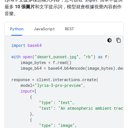
最多
10 張圖片
和文字提示詞，模型就會根據視覺內容創作
音樂。
Python
JavaScript
REST
import
base64
with
open
(
"desert_sunset.jpg"
,
"rb"
)
as
f
:
image_bytes
=
f
.
read
()
image_b64
=
base64
.
b64encode
(
image_bytes
)
.
deco
response
=
client
.
interactions
.
create
(
model
=
"lyria-3-pro-preview"
,
input
=
[
{
"type"
:
"text"
,
"text"
:
"An atmospheric ambient track 
},
{
"type"
:
"image"
,