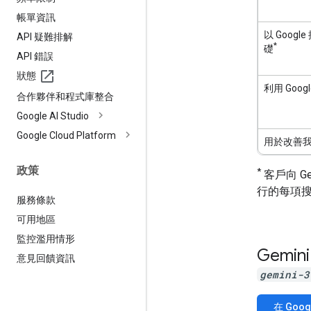
帳單資訊
以 Goog
API 疑難排解
*
礎
API 錯誤
狀態
利用 Goo
合作夥伴和程式庫整合
Google AI Studio
Google Cloud Platform
用於改善
政策
*
客戶向 G
行的每項
服務條款
可用地區
監控濫用情形
Gemini
意見回饋資訊
gemini-3
在 Goog