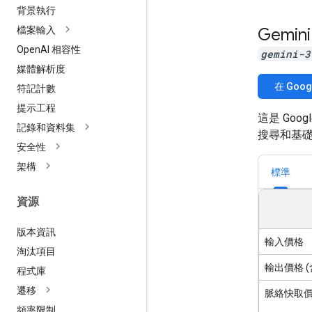
背景執行
Gemini
檔案輸入
Open
AI 相容性
gemini-3
媒體解析度
在 Goog
符記計數
提示工程
這是 Go
記錄和資料集
搜尋和基
安全性
架構
標準
資源
版本資訊
輸入價格
淘汰項目
輸出價格 
程式庫
遷移
脈絡快取
頻率限制