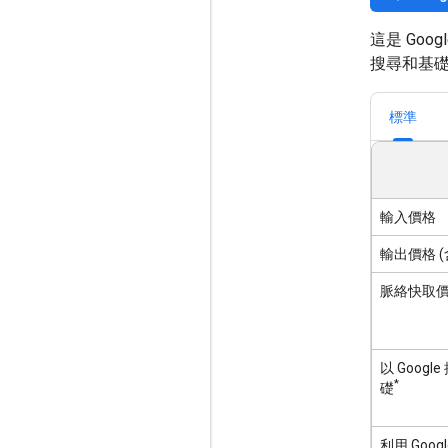
這是 Go
搜尋和基
標準
輸入價格
輸出價格 
脈絡快取
以 Goog
*
礎
利用 Goo