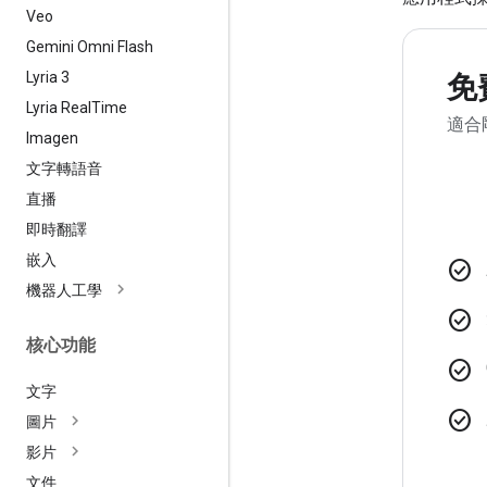
Veo
Gemini Omni Flash
Lyria 3
免
Lyria Real
Time
適合
Imagen
文字轉語音
直播
即時翻譯
嵌入
check_circle
機器人工學
check_circle
核心功能
check_circle
文字
check_circle
圖片
影片
文件