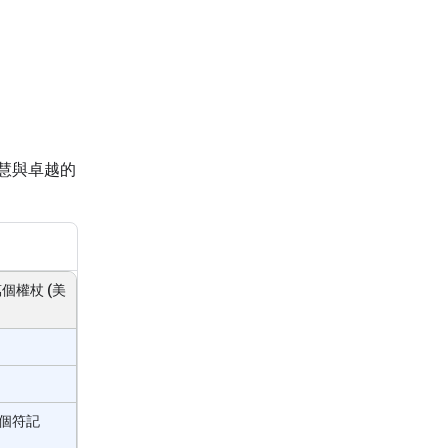
智慧與卓越的
萬個權杖 (美
0 個符記