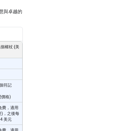
智慧與卓越的
萬個權杖 (美
0 個符記
間價格)
 (免費，適用
模型)，之後每
14 美元
 (免費，適用