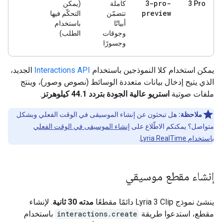
3-pro-
3 Pro
كاملة
(يمكن
preview
تتضمّن
التحكّم فيها
أبياتًا
باستخدام
وجوقات
الطلب)
وجسورًا
يمكن استخدام كلا النموذجين باستخدام
Interactions API
الجديد،
الذي يتيح إدخال بيانات متعددة الوسائط (نصوص وصور)، وينتج
ملفات صوتية
استريو عالية الجودة بتردد 44.1 كيلوهرتز
.
ملاحظة:
هل تبحثون عن إنشاء الموسيقى في الوقت الفعلي وبشكل
متواصل؟ يمكنكم الاطّلاع على
إنشاء الموسيقى في الوقت الفعلي
باستخدام Lyria RealTime
.
إنشاء مقطع موسيقي
ينشئ نموذج Lyria 3 Clip دائمًا مقطعًا
مدته 30 ثانية
. لإنشاء
مقطع، استدعوا طريقة
interactions.create
باستخدام