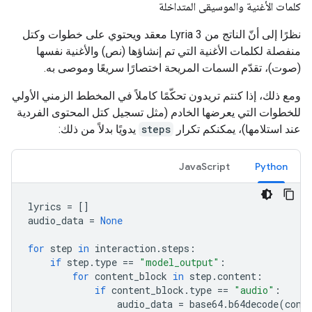
كلمات الأغنية والموسيقى المتداخلة
نظرًا إلى أنّ الناتج من Lyria 3 معقد ويحتوي على خطوات وكتل
منفصلة لكلمات الأغنية التي تم إنشاؤها (نص) والأغنية نفسها
(صوت)، تقدّم السمات المريحة اختصارًا سريعًا وموصى به.
ومع ذلك، إذا كنتم تريدون تحكّمًا كاملاً في المخطط الزمني الأولي
للخطوات التي يعرضها الخادم (مثل تسجيل كتل المحتوى الفردية
عند استلامها)، يمكنكم تكرار
steps
يدويًا بدلاً من ذلك:
JavaScript
Python
lyrics
=
[]
audio_data
=
None
for
step
in
interaction
.
steps
:
if
step
.
type
==
"model_output"
:
for
content_block
in
step
.
content
:
if
content_block
.
type
==
"audio"
:
audio_data
=
base64
.
b64decode
(
cont