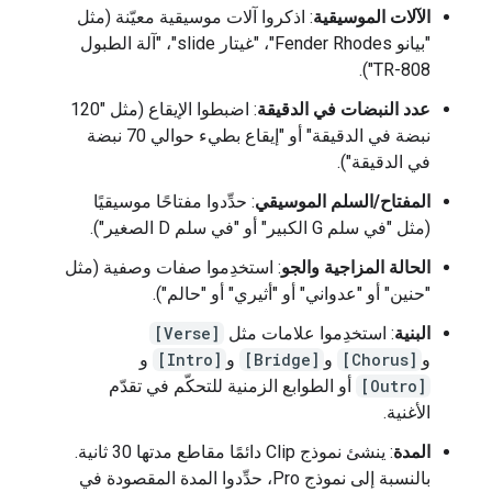
الآلات الموسيقية
: اذكروا آلات موسيقية معيّنة (مثل
"بيانو Fender Rhodes"، "غيتار slide"، "آلة الطبول
TR-808").
عدد النبضات في الدقيقة
: اضبطوا الإيقاع (مثل "120
نبضة في الدقيقة" أو "إيقاع بطيء حوالي 70 نبضة
في الدقيقة").
المفتاح/السلم الموسيقي
: حدِّدوا مفتاحًا موسيقيًا
(مثل "في سلم G الكبير" أو "في سلم D الصغير").
الحالة المزاجية والجو
: استخدِموا صفات وصفية (مثل
"حنين" أو "عدواني" أو "أثيري" أو "حالم").
البنية
: استخدِموا علامات مثل
[Verse]
و
[Chorus]
و
[Bridge]
و
[Intro]
و
[Outro]
أو الطوابع الزمنية للتحكّم في تقدّم
الأغنية.
المدة
: ينشئ نموذج Clip دائمًا مقاطع مدتها 30 ثانية.
بالنسبة إلى نموذج Pro، حدِّدوا المدة المقصودة في