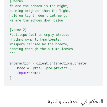
[Chorus]
We are the echoes in the night,
burning brighter than the light,
hold on tight, don't let me go,
we are the echoes down below.
[Verse 2]
Footsteps lost on empty streets,
rhythms sync to heartbeats,
whispers carried by the breeze,
dancing through the autumn leaves.
"""
interaction
=
client
.
interactions
.
create
(
model
=
"lyria-3-pro-preview"
,
input
=
prompt
,
)
التحكّم في التوقيت والبنية