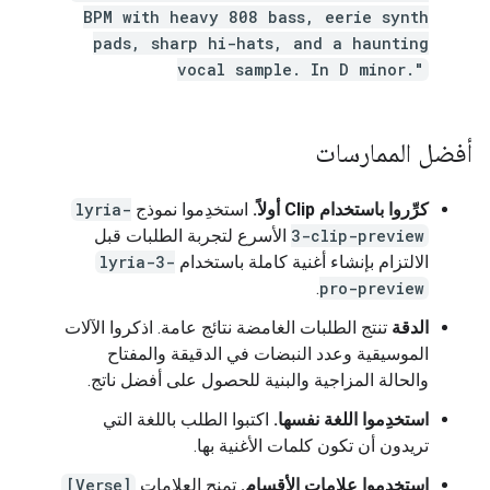
BPM with heavy 808 bass, eerie synth
pads, sharp hi-hats, and a haunting
vocal sample. In D minor."
أفضل الممارسات
كرِّروا باستخدام Clip أولاً.
استخدِموا نموذج
lyria-
3-clip-preview
الأسرع لتجربة الطلبات قبل
الالتزام بإنشاء أغنية كاملة باستخدام
lyria-3-
.
pro-preview
الدقة
تنتج الطلبات الغامضة نتائج عامة. اذكروا الآلات
الموسيقية وعدد النبضات في الدقيقة والمفتاح
والحالة المزاجية والبنية للحصول على أفضل ناتج.
استخدِموا اللغة نفسها.
اكتبوا الطلب باللغة التي
تريدون أن تكون كلمات الأغنية بها.
استخدِموا علامات الأقسام.
تمنح العلامات
[Verse]