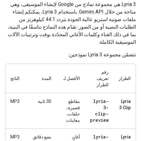
‫Lyria 3 هي مجموعة نماذج من Google لإنشاء الموسيقى، وهي
متاحة من خلال Gemini API. باستخدام Lyria 3، يمكنكم إنشاء
ملفات صوتية استريو عالية الجودة بتردد 44.1 كيلوهرتز من
الطلبات النصية أو من الصور. تقدّم هذه النماذج تناسقًا في البنية،
بما في ذلك الغناء وكلمات الأغاني المحدّدة بوقت وترتيبات الآلات
الموسيقية الكاملة.
تتضمّن مجموعة Lyria 3 نموذجين:
رقم
الطراز
تعريف
الأفضل لـ
المدة
الناتج
الطراز
lyria-
Lyria
مقاطع
‫30 ثانية
MP3
3-
3 Clip
قصيرة،
clip-
حلقات،
preview
معاينات
lyria-
Lyria
أغانٍ
بضع دقائق
MP3