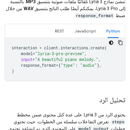
تنشئ نماذج Lyria 3 تلقائيًا ملفات صوتية بتنسيق
MP3
. بالنسبة
إلى Lyria 3 Pro، يمكنكم أيضًا طلب الناتج بتنسيق
WAV
من خلال
ضبط
response_format
.
REST
JavaScript
Python
interaction
=
client
.
interactions
.
create
(
model
=
"lyria-3-pro-preview"
,
input
=
"A beautiful piano melody."
,
response_format
=
{
"type"
:
"audio"
},
)
تحليل الرد
يحتوي الرد من Lyria 3 على عدة كتل محتوى ضمن مخطط
steps
. تعرض التفاعلات سلسلة من الخطوات، حيث تحتوي
خطوات
model_output
على المحتوى الذي تم إنشاؤه. تحتوي