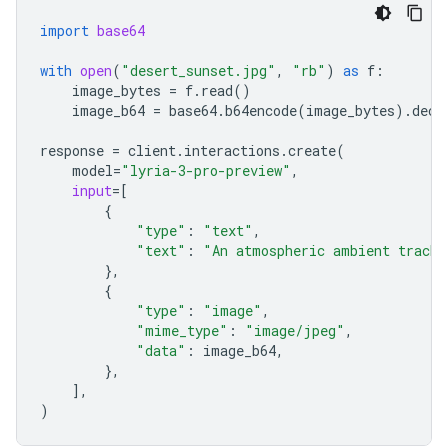
import
base64
with
open
(
"desert_sunset.jpg"
,
"rb"
)
as
f
:
image_bytes
=
f
.
read
()
image_b64
=
base64
.
b64encode
(
image_bytes
)
.
deco
response
=
client
.
interactions
.
create
(
model
=
"lyria-3-pro-preview"
,
input
=
[
{
"type"
:
"text"
,
"text"
:
"An atmospheric ambient track 
},
{
"type"
:
"image"
,
"mime_type"
:
"image/jpeg"
,
"data"
:
image_b64
,
},
],
)