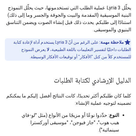
يحلّل Lyria 3 عملية الطلب التي تستخدمونها، حيث يحلّل النموذج
البنية الموسيقية (المقدمة والبيت والجوقة والجسر وما إلى ذلك)
استنادًا إلى طلبكم. يحدث ذلك قبل إنشاء الصوت ويضمن التناسق
البنيوي والموسيقى.
ملاحظة مهمة:
على الرغم من أنّ Lyria 3 يستخدم أداة لإعادة كتابة
الطلبات داخليًا لتفسير التعليمات باللغة الطبيعية،
لا
يعرض النموذج
للمستخدم كلاً من كتل "الأفكار" أو توقيعات الأفكار الوسيطة.
الدليل الإرشادي لكتابة الطلبات
كلما كان طلبكم أكثر تحديدًا، كانت النتائج أفضل. إليكم ما يمكنكم
تضمينه لتوجيه عملية الإنشاء:
النوع
: حدِّدوا نوعًا أو مزيجًا من الأنواع (مثل "لو-فاي
هيب هوب"، "جاز فيوجن"، "موسيقى أوركسترا
سينمائية").