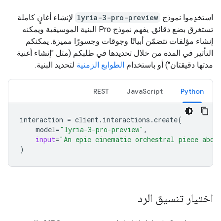
استخدِموا نموذج
lyria-3-pro-preview
لإنشاء أغانٍ كاملة
تستغرق بضع دقائق. يفهم نموذج Pro البنية الموسيقية ويمكنه
إنشاء مؤلفات تتضمّن أبياتًا وجوقات وجسورًا مميزة. يمكنكم
التأثير في المدة من خلال تحديدها في طلبكم (مثل "إنشاء أغنية
مدتها دقيقتان") أو باستخدام
الطوابع الزمنية
لتحديد البنية.
REST
JavaScript
Python
interaction
=
client
.
interactions
.
create
(
model
=
"lyria-3-pro-preview"
,
input
=
"An epic cinematic orchestral piece abou
)
اختيار تنسيق الرد