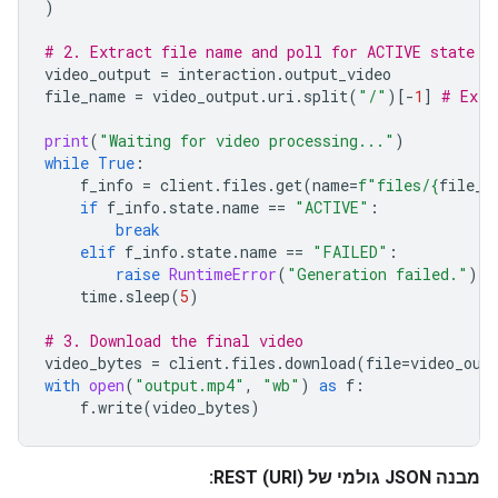
)
# 2. Extract file name and poll for ACTIVE state
video_output
=
interaction
.
output_video
file_name
=
video_output
.
uri
.
split
(
"/"
)[
-
1
]
# Extr
print
(
"Waiting for video processing..."
)
while
True
:
f_info
=
client
.
files
.
get
(
name
=
f
"files/
{
file_n
if
f_info
.
state
.
name
==
"ACTIVE"
:
break
elif
f_info
.
state
.
name
==
"FAILED"
:
raise
RuntimeError
(
"Generation failed."
)
time
.
sleep
(
5
)
# 3. Download the final video
video_bytes
=
client
.
files
.
download
(
file
=
video_out
with
open
(
"output.mp4"
,
"wb"
)
as
f
:
f
.
write
(
video_bytes
)
מבנה JSON גולמי של REST (URI):