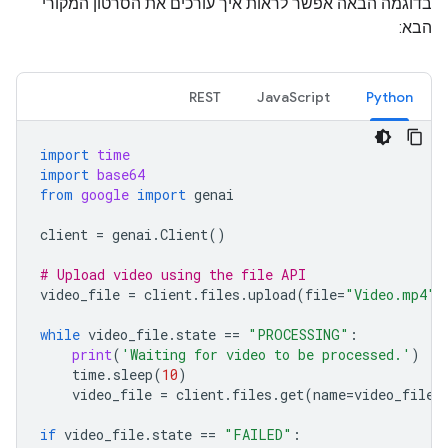
בדוגמה הבאה אפשר לראות איך עורכים את הסרטון המקורי
הבא:
REST
JavaScript
Python
import
time
import
base64
from
google
import
genai
client
=
genai
.
Client
()
# Upload video using the file API
video_file
=
client
.
files
.
upload
(
file
=
"Video.mp4"
)
while
video_file
.
state
==
"PROCESSING"
:
print
(
'Waiting for video to be processed.'
)
time
.
sleep
(
10
)
video_file
=
client
.
files
.
get
(
name
=
video_file
.
if
video_file
.
state
==
"FAILED"
: