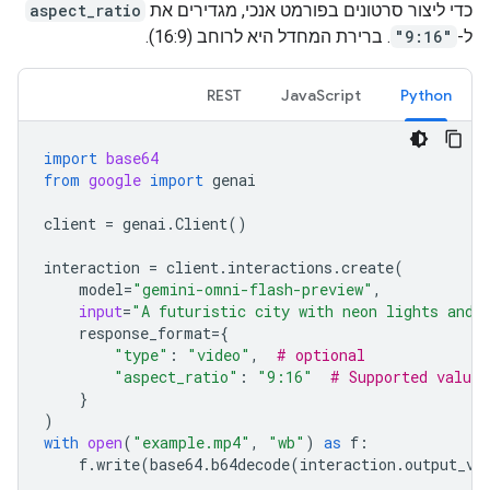
כדי ליצור סרטונים בפורמט אנכי, מגדירים את
aspect_ratio
ל-
"9:16"
. ברירת המחדל היא לרוחב (16:9).
REST
JavaScript
Python
import
base64
from
google
import
genai
client
=
genai
.
Client
()
interaction
=
client
.
interactions
.
create
(
model
=
"gemini-omni-flash-preview"
,
input
=
"A futuristic city with neon lights and 
response_format
=
{
"type"
:
"video"
,
# optional
"aspect_ratio"
:
"9:16"
# Supported value
}
)
with
open
(
"example.mp4"
,
"wb"
)
as
f
:
f
.
write
(
base64
.
b64decode
(
interaction
.
output_vi