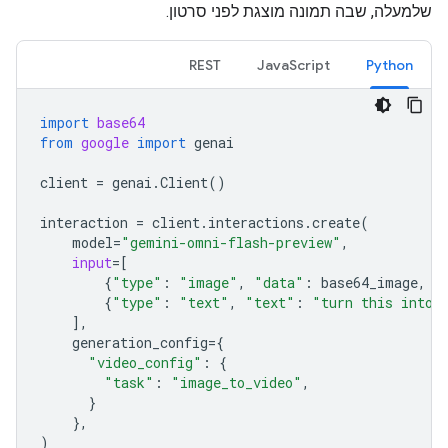
שלמעלה, שבה תמונה מוצגת לפני סרטון.
REST
JavaScript
Python
import
base64
from
google
import
genai
client
=
genai
.
Client
()
interaction
=
client
.
interactions
.
create
(
model
=
"gemini-omni-flash-preview"
,
input
=
[
{
"type"
:
"image"
,
"data"
:
base64_image
,
"
{
"type"
:
"text"
,
"text"
:
"turn this into 
],
generation_config
=
{
"video_config"
:
{
"task"
:
"image_to_video"
,
}
},
)