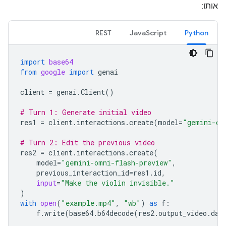
אותו:
REST
JavaScript
Python
import
base64
from
google
import
genai
client
=
genai
.
Client
()
# Turn 1: Generate initial video
res1
=
client
.
interactions
.
create
(
model
=
"gemini-om
# Turn 2: Edit the previous video
res2
=
client
.
interactions
.
create
(
model
=
"gemini-omni-flash-preview"
,
previous_interaction_id
=
res1
.
id
,
input
=
"Make the violin invisible."
)
with
open
(
"example.mp4"
,
"wb"
)
as
f
:
f
.
write
(
base64
.
b64decode
(
res2
.
output_video
.
dat