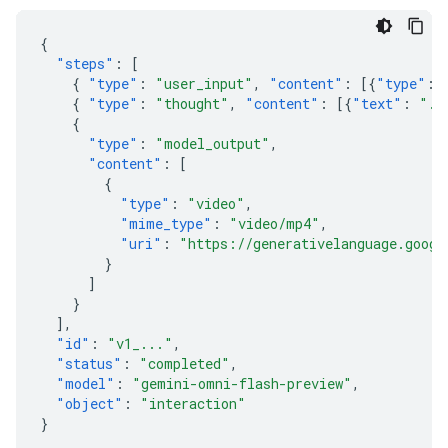
{
"steps"
:
[
{
"type"
:
"user_input"
,
"content"
:
[{
"type"
:
{
"type"
:
"thought"
,
"content"
:
[{
"text"
:
"..
{
"type"
:
"model_output"
,
"content"
:
[
{
"type"
:
"video"
,
"mime_type"
:
"video/mp4"
,
"uri"
:
"https://generativelanguage.googl
}
]
}
],
"id"
:
"v1_..."
,
"status"
:
"completed"
,
"model"
:
"gemini-omni-flash-preview"
,
"object"
:
"interaction"
}