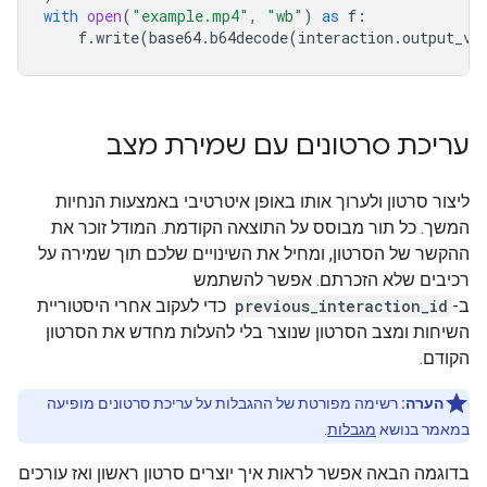
with
open
(
"example.mp4"
,
"wb"
)
as
f
:
f
.
write
(
base64
.
b64decode
(
interaction
.
output_vi
עריכת סרטונים עם שמירת מצב
ליצור סרטון ולערוך אותו באופן איטרטיבי באמצעות הנחיות
המשך. כל תור מבוסס על התוצאה הקודמת. המודל זוכר את
ההקשר של הסרטון, ומחיל את השינויים שלכם תוך שמירה על
רכיבים שלא הזכרתם. אפשר להשתמש
ב-
previous_interaction_id
כדי לעקוב אחרי היסטוריית
השיחות ומצב הסרטון שנוצר בלי להעלות מחדש את הסרטון
הקודם.
הערה:
רשימה מפורטת של ההגבלות על עריכת סרטונים מופיעה
במאמר בנושא
מגבלות
.
בדוגמה הבאה אפשר לראות איך יוצרים סרטון ראשון ואז עורכים