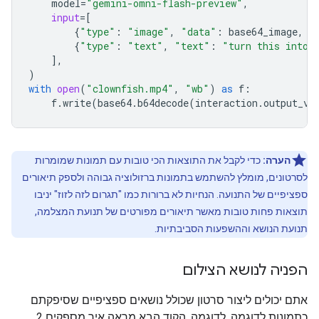
model
=
"gemini-omni-flash-preview"
,
input
=
[
{
"type"
:
"image"
,
"data"
:
base64_image
,
"
{
"type"
:
"text"
,
"text"
:
"turn this into 
],
)
with
open
(
"clownfish.mp4"
,
"wb"
)
as
f
:
f
.
write
(
base64
.
b64decode
(
interaction
.
output_vi
הערה:
כדי לקבל את התוצאות הכי טובות עם תמונות שמומרות
לסרטונים, מומלץ להשתמש בתמונות ברזולוציה גבוהה ולספק תיאורים
ספציפיים של התנועה. הנחיות לא ברורות כמו "תגרום לזה לזוז" יניבו
תוצאות פחות טובות מאשר תיאורים מפורטים של תנועת המצלמה,
תנועת הנושא וההשפעות הסביבתיות.
הפניה לנושא הצילום
אתם יכולים ליצור סרטון שכולל נושאים ספציפיים שסיפקתם
כתמונות לדוגמה. לדוגמה, הקוד הבא מראה איך מספקים 2