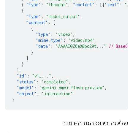
{
"type"
:
"thought"
,
"content"
:
[{
"text"
:
"..
{
"type"
:
"model_output"
,
"content"
:
[
{
"type"
:
"video"
,
"mime_type"
:
"video/mp4"
,
"data"
:
"AAAAIGZ0eXBpc29t..."
// Base64 
}
]
}
],
"id"
:
"v1_..."
,
"status"
:
"completed"
,
"model"
:
"gemini-omni-flash-preview"
,
"object"
:
"interaction"
}
שליטה ביחס הגובה-רוחב