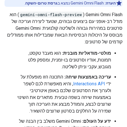
הערה:
Gemini Omni Flash נמצא ב
גרסת טרום-השקה
.
‫Gemini Omni Flash‏ (
gemini-omni-flash-preview
) הוא
מודל רב-אופני עם ביצועים גבוהים, שנועד ליצירה ועריכה של
סרטונים במהירות גבוהה ולשליטה קולנועית. ‫Gemini Omni
מבוסס על היכולות הבסיסיות הבאות שמבדילות אותו ממודלים
קודמים של סרטונים:
מולטי-מודאליות מובנית:
הוא מעבד טקסט,
תמונות, אודיו וסרטונים בו-זמנית, ומספק פלט
מגובש, עקבי וניתן לשליטה.
עריכה באמצעות שיחה:
התכונה הזו מופעלת על
ידי
Interactions API
, והיא מאפשרת לכם לשפר
ולערוך את הסרטונים שלכם באופן איטרטיבי
באמצעות שיחה בשפה טבעית. מתארים את השינוי
שרוצים לבצע, והמודל מבצע את העריכה תוך
שמירה על החלקים בסרטון שרוצים להשאיר.
ידע על העולם:
‫Gemini Omni משלב בין הבנה של