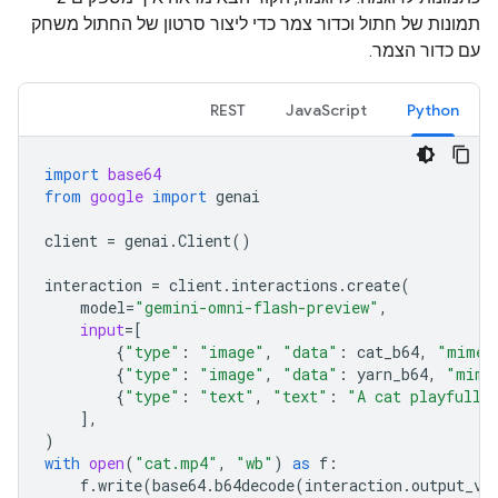
תמונות של חתול וכדור צמר כדי ליצור סרטון של החתול משחק
עם כדור הצמר.
REST
JavaScript
Python
import
base64
from
google
import
genai
client
=
genai
.
Client
()
interaction
=
client
.
interactions
.
create
(
model
=
"gemini-omni-flash-preview"
,
input
=
[
{
"type"
:
"image"
,
"data"
:
cat_b64
,
"mime_
{
"type"
:
"image"
,
"data"
:
yarn_b64
,
"mime
{
"type"
:
"text"
,
"text"
:
"A cat playfully
],
)
with
open
(
"cat.mp4"
,
"wb"
)
as
f
:
f
.
write
(
base64
.
b64decode
(
interaction
.
output_vi