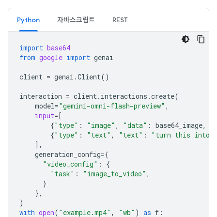
Python
자바스크립트
REST
import
base64
from
google
import
genai
client
=
genai
.
Client
()
interaction
=
client
.
interactions
.
create
(
model
=
"gemini-omni-flash-preview"
,
input
=
[
{
"type"
:
"image"
,
"data"
:
base64_image
,
"
{
"type"
:
"text"
,
"text"
:
"turn this into 
],
generation_config
=
{
"video_config"
:
{
"task"
:
"image_to_video"
,
}
},
)
with
open
(
"example.mp4"
,
"wb"
)
as
f
: