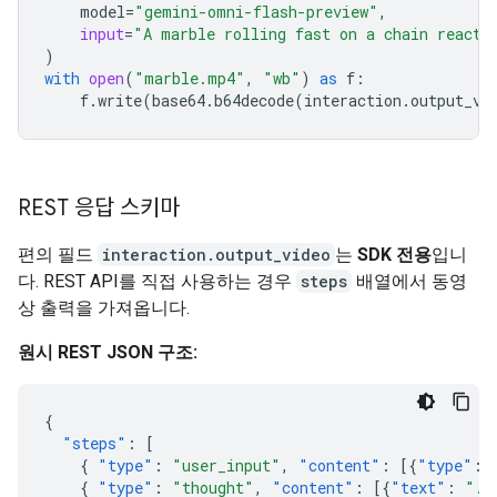
model
=
"gemini-omni-flash-preview"
,
input
=
"A marble rolling fast on a chain reacti
)
with
open
(
"marble.mp4"
,
"wb"
)
as
f
:
f
.
write
(
base64
.
b64decode
(
interaction
.
output_vi
REST 응답 스키마
편의 필드
interaction.output_video
는
SDK 전용
입니
다. REST API를 직접 사용하는 경우
steps
배열에서 동영
상 출력을 가져옵니다.
원시 REST JSON 구조:
{
"steps"
:
[
{
"type"
:
"user_input"
,
"content"
:
[{
"type"
:
{
"type"
:
"thought"
,
"content"
:
[{
"text"
:
"..