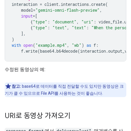
interaction
=
client
.
interactions
.
create
(
model
=
"gemini-omni-flash-preview"
,
input
=
[
{
"type"
:
"document"
,
"uri"
:
video_file
.
ur
{
"type"
:
"text"
,
"text"
:
"When the person
],
)
with
open
(
"example.mp4"
,
"wb"
)
as
f
:
f
.
write
(
base64
.
b64decode
(
interaction
.
output_vi
수정된 동영상의 예:
참고:
base64로 데이터를 직접 전달할 수도 있지만 동영상은 크
기가 클 수 있으므로 File API를 사용하는 것이 좋습니다.
URI로 동영상 가져오기
response_format
에서
delivery="uri"
매개변수를 사