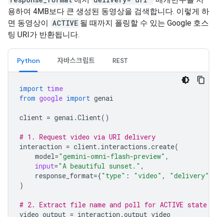
용하여 4MB보다 큰 생성된 동영상을 검색합니다. 이렇게 하
면 동영상이
ACTIVE
될 때까지 폴링할 수 있는 Google 호스
팅 URI가 반환됩니다.
Python
자바스크립트
REST
import
time
from
google
import
genai
client
=
genai
.
Client
()
# 1. Request video via URI delivery
interaction
=
client
.
interactions
.
create
(
model
=
"gemini-omni-flash-preview"
,
input
=
"A beautiful sunset."
,
response_format
=
{
"type"
:
"video"
,
"delivery"
:
)
# 2. Extract file name and poll for ACTIVE state
video_output
=
interaction
.
output_video