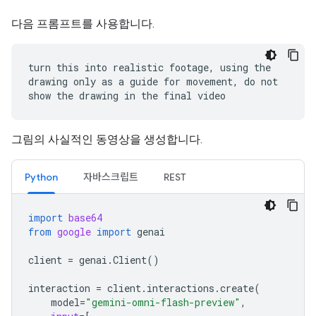
다음 프롬프트를 사용합니다.
turn this into realistic footage, using the
drawing only as a guide for movement, do not
show the drawing in the final video
그림의 사실적인 동영상을 생성합니다.
Python
자바스크립트
REST
import
base64
from
google
import
genai
client
=
genai
.
Client
()
interaction
=
client
.
interactions
.
create
(
model
=
"gemini-omni-flash-preview"
,