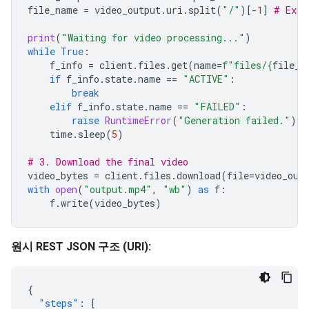
file_name
=
video_output
.
uri
.
split
(
"/"
)[
-
1
]
# Extr
print
(
"Waiting for video processing..."
)
while
True
:
f_info
=
client
.
files
.
get
(
name
=
f
"files/
{
file_n
if
f_info
.
state
.
name
==
"ACTIVE"
:
break
elif
f_info
.
state
.
name
==
"FAILED"
:
raise
RuntimeError
(
"Generation failed."
)
time
.
sleep
(
5
)
# 3. Download the final video
video_bytes
=
client
.
files
.
download
(
file
=
video_out
with
open
(
"output.mp4"
,
"wb"
)
as
f
:
f
.
write
(
video_bytes
)
원시 REST JSON 구조 (URI):
{
"steps"
:
[