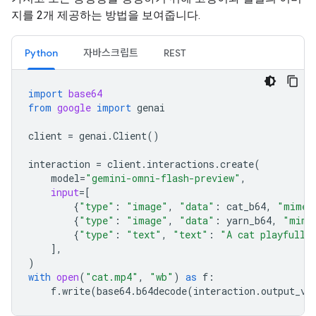
지를 2개 제공하는 방법을 보여줍니다.
Python
자바스크립트
REST
import
base64
from
google
import
genai
client
=
genai
.
Client
()
interaction
=
client
.
interactions
.
create
(
model
=
"gemini-omni-flash-preview"
,
input
=
[
{
"type"
:
"image"
,
"data"
:
cat_b64
,
"mime_
{
"type"
:
"image"
,
"data"
:
yarn_b64
,
"mime
{
"type"
:
"text"
,
"text"
:
"A cat playfully
],
)
with
open
(
"cat.mp4"
,
"wb"
)
as
f
:
f
.
write
(
base64
.
b64decode
(
interaction
.
output_vi