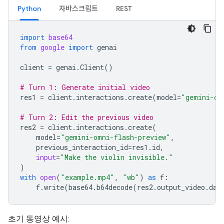
Python
자바스크립트
REST
import
base64
from
google
import
genai
client
=
genai
.
Client
()
# Turn 1: Generate initial video
res1
=
client
.
interactions
.
create
(
model
=
"gemini-om
# Turn 2: Edit the previous video
res2
=
client
.
interactions
.
create
(
model
=
"gemini-omni-flash-preview"
,
previous_interaction_id
=
res1
.
id
,
input
=
"Make the violin invisible."
)
with
open
(
"example.mp4"
,
"wb"
)
as
f
:
f
.
write
(
base64
.
b64decode
(
res2
.
output_video
.
dat
초기 동영상 예시: