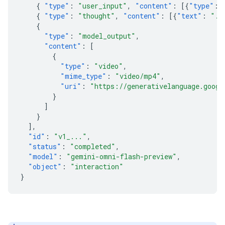
{
"type"
:
"user_input"
,
"content"
:
[{
"type"
:
{
"type"
:
"thought"
,
"content"
:
[{
"text"
:
"..
{
"type"
:
"model_output"
,
"content"
:
[
{
"type"
:
"video"
,
"mime_type"
:
"video/mp4"
,
"uri"
:
"https://generativelanguage.googl
}
]
}
],
"id"
:
"v1_..."
,
"status"
:
"completed"
,
"model"
:
"gemini-omni-flash-preview"
,
"object"
:
"interaction"
}