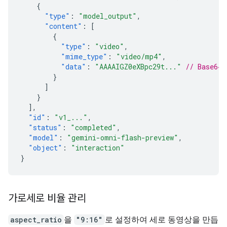
{
"type"
:
"model_output"
,
"content"
:
[
{
"type"
:
"video"
,
"mime_type"
:
"video/mp4"
,
"data"
:
"AAAAIGZ0eXBpc29t..."
// Base64 
}
]
}
],
"id"
:
"v1_..."
,
"status"
:
"completed"
,
"model"
:
"gemini-omni-flash-preview"
,
"object"
:
"interaction"
}
가로세로 비율 관리
aspect_ratio
을
"9:16"
로 설정하여 세로 동영상을 만듭