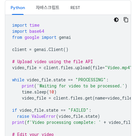
Python
자바스크립트
REST
import
time
import
base64
from
google
import
genai
client
=
genai
.
Client
()
# Upload video using the file API
video_file
=
client
.
files
.
upload
(
file
=
"Video.mp4"
)
while
video_file
.
state
==
"PROCESSING"
:
print
(
'Waiting for video to be processed.'
)
time
.
sleep
(
10
)
video_file
=
client
.
files
.
get
(
name
=
video_file
.
if
video_file
.
state
==
"FAILED"
:
raise
ValueError
(
video_file
.
state
)
print
(
f
'Video processing complete: '
+
video_file
.
# Edit your video