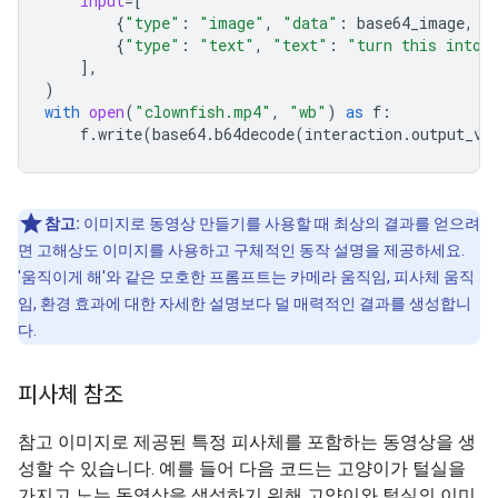
input
=
[
{
"type"
:
"image"
,
"data"
:
base64_image
,
"
{
"type"
:
"text"
,
"text"
:
"turn this into 
],
)
with
open
(
"clownfish.mp4"
,
"wb"
)
as
f
:
f
.
write
(
base64
.
b64decode
(
interaction
.
output_vi
참고:
이미지로 동영상 만들기를 사용할 때 최상의 결과를 얻으려
면 고해상도 이미지를 사용하고 구체적인 동작 설명을 제공하세요.
'움직이게 해'와 같은 모호한 프롬프트는 카메라 움직임, 피사체 움직
임, 환경 효과에 대한 자세한 설명보다 덜 매력적인 결과를 생성합니
다.
피사체 참조
참고 이미지로 제공된 특정 피사체를 포함하는 동영상을 생
성할 수 있습니다. 예를 들어 다음 코드는 고양이가 털실을
가지고 노는 동영상을 생성하기 위해 고양이와 털실의 이미