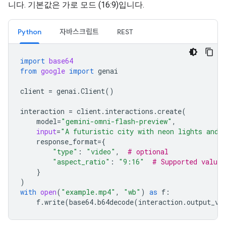
니다. 기본값은 가로 모드 (16:9)입니다.
Python
자바스크립트
REST
import
base64
from
google
import
genai
client
=
genai
.
Client
()
interaction
=
client
.
interactions
.
create
(
model
=
"gemini-omni-flash-preview"
,
input
=
"A futuristic city with neon lights and 
response_format
=
{
"type"
:
"video"
,
# optional
"aspect_ratio"
:
"9:16"
# Supported value
}
)
with
open
(
"example.mp4"
,
"wb"
)
as
f
:
f
.
write
(
base64
.
b64decode
(
interaction
.
output_vi