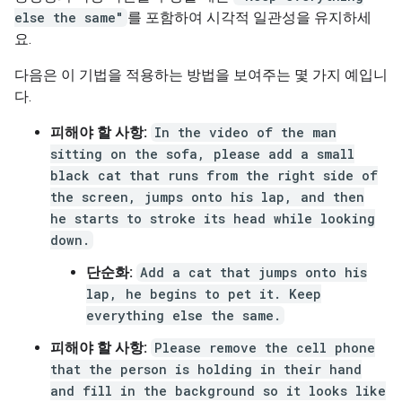
else the same"
를 포함하여 시각적 일관성을 유지하세
요.
다음은 이 기법을 적용하는 방법을 보여주는 몇 가지 예입니
다.
피해야 할 사항:
In the video of the man
sitting on the sofa, please add a small
black cat that runs from the right side of
the screen, jumps onto his lap, and then
he starts to stroke its head while looking
down.
단순화:
Add a cat that jumps onto his
lap, he begins to pet it. Keep
everything else the same.
피해야 할 사항:
Please remove the cell phone
that the person is holding in their hand
and fill in the background so it looks like