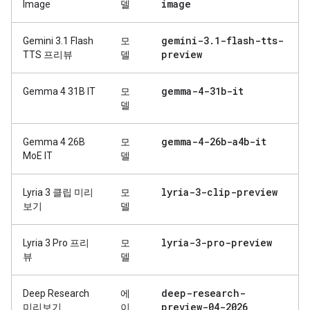
image
Image
델
gemini-3
.
1-flash-tts-
Gemini 3.1 Flash
모
preview
TTS 프리뷰
델
gemma-4-31b-it
Gemma 4 31B IT
모
델
gemma-4-26b-a4b-it
Gemma 4 26B
모
MoE IT
델
lyria-3-clip-preview
Lyria 3 클립 미리
모
보기
델
lyria-3-pro-preview
Lyria 3 Pro 프리
모
뷰
델
deep-research-
Deep Research
에
preview-04-2026
미리보기
이