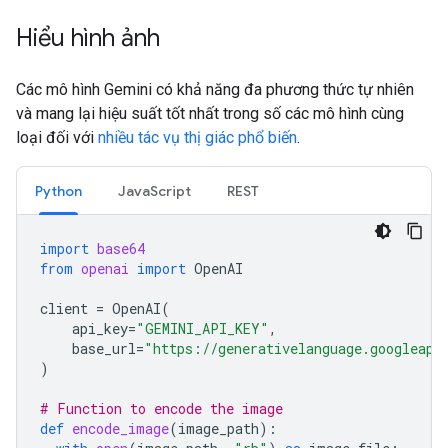
Hiểu hình ảnh
Các mô hình Gemini có khả năng đa phương thức tự nhiên
và mang lại hiệu suất tốt nhất trong số các mô hình cùng
loại đối với
nhiều tác vụ thị giác phổ biến
.
Python
JavaScript
REST
import
base64
from
openai
import
OpenAI
client
=
OpenAI
(
api_key
=
"GEMINI_API_KEY"
,
base_url
=
"https://generativelanguage.googleapi
)
# Function to encode the image
def
encode_image
(
image_path
):