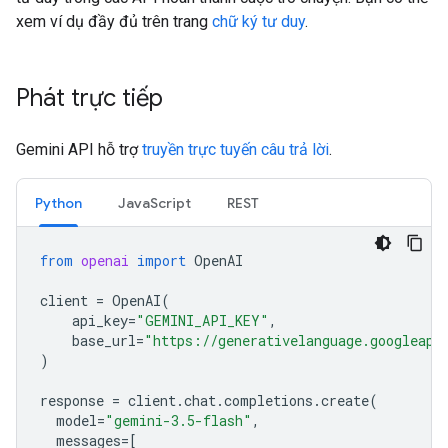
xem ví dụ đầy đủ trên trang
chữ ký tư duy
.
Phát trực tiếp
Gemini API hỗ trợ
truyền trực tuyến câu trả lời
.
Python
JavaScript
REST
from
openai
import
OpenAI
client
=
OpenAI
(
api_key
=
"GEMINI_API_KEY"
,
base_url
=
"https://generativelanguage.googleapi
)
response
=
client
.
chat
.
completions
.
create
(
model
=
"gemini-3.5-flash"
,
messages
=
[