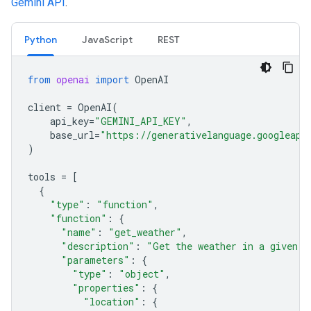
Gemini API
.
Python
JavaScript
REST
from
openai
import
OpenAI
client
=
OpenAI
(
api_key
=
"GEMINI_API_KEY"
,
base_url
=
"https://generativelanguage.googleapi
)
tools
=
[
{
"type"
:
"function"
,
"function"
:
{
"name"
:
"get_weather"
,
"description"
:
"Get the weather in a given l
"parameters"
:
{
"type"
:
"object"
,
"properties"
:
{
"location"
:
{