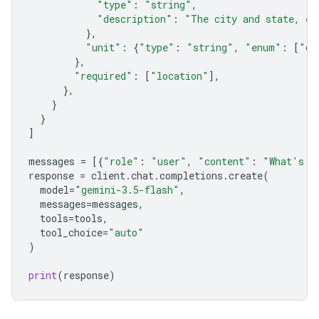
"type"
:
"string"
,
"description"
:
"The city and state, e.
},
"unit"
:
{
"type"
:
"string"
,
"enum"
:
[
"ce
},
"required"
:
[
"location"
],
},
}
}
]
messages
=
[{
"role"
:
"user"
,
"content"
:
"What's t
response
=
client
.
chat
.
completions
.
create
(
model
=
"gemini-3.5-flash"
,
messages
=
messages
,
tools
=
tools
,
tool_choice
=
"auto"
)
print
(
response
)