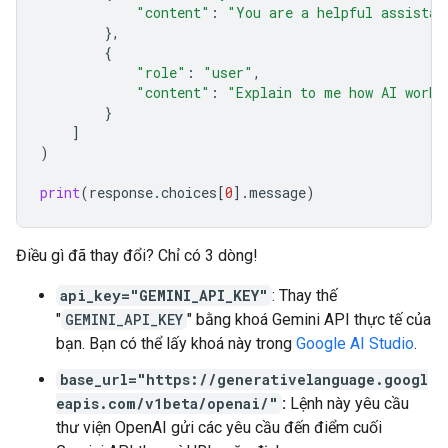
"content"
:
"You are a helpful assistan
},
{
"role"
:
"user"
,
"content"
:
"Explain to me how AI works
}
]
)
print
(
response
.
choices
[
0
]
.
message
)
Điều gì đã thay đổi? Chỉ có 3 dòng!
api_key="GEMINI_API_KEY"
: Thay thế
"
GEMINI_API_KEY
" bằng khoá Gemini API thực tế của
bạn. Bạn có thể lấy khoá này trong
Google AI Studio
.
base_url="https://generativelanguage.googl
eapis.com/v1beta/openai/"
:
Lệnh này yêu cầu
thư viện OpenAI gửi các yêu cầu đến điểm cuối