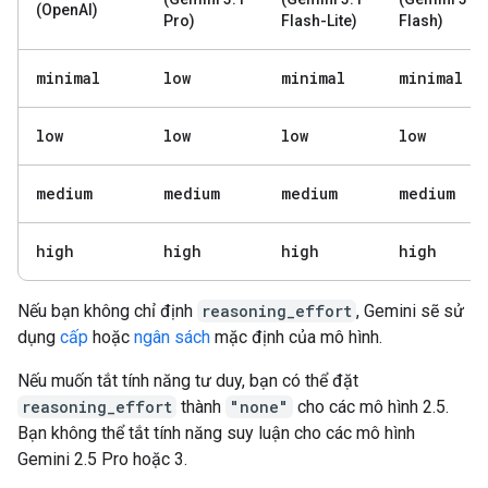
(OpenAI)
Pro)
Flash-Lite)
Flash)
minimal
low
minimal
minimal
low
low
low
low
medium
medium
medium
medium
high
high
high
high
Nếu bạn không chỉ định
reasoning_effort
, Gemini sẽ sử
dụng
cấp
hoặc
ngân sách
mặc định của mô hình.
Nếu muốn tắt tính năng tư duy, bạn có thể đặt
reasoning_effort
thành
"none"
cho các mô hình 2.5.
Bạn không thể tắt tính năng suy luận cho các mô hình
Gemini 2.5 Pro hoặc 3.