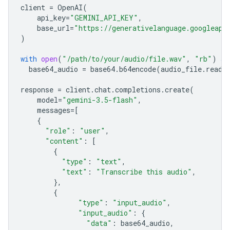
client
=
OpenAI
(
api_key
=
"GEMINI_API_KEY"
,
base_url
=
"https://generativelanguage.googleapi
)
with
open
(
"/path/to/your/audio/file.wav"
,
"rb"
)
as
base64_audio
=
base64
.
b64encode
(
audio_file
.
read
(
response
=
client
.
chat
.
completions
.
create
(
model
=
"gemini-3.5-flash"
,
messages
=
[
{
"role"
:
"user"
,
"content"
:
[
{
"type"
:
"text"
,
"text"
:
"Transcribe this audio"
,
},
{
"type"
:
"input_audio"
,
"input_audio"
:
{
"data"
:
base64_audio
,