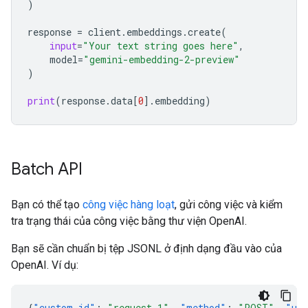
)
response
=
client
.
embeddings
.
create
(
input
=
"Your text string goes here"
,
model
=
"gemini-embedding-2-preview"
)
print
(
response
.
data
[
0
]
.
embedding
)
Batch API
Bạn có thể tạo
công việc hàng loạt
, gửi công việc và kiểm
tra trạng thái của công việc bằng thư viện OpenAI.
Bạn sẽ cần chuẩn bị tệp JSONL ở định dạng đầu vào của
OpenAI. Ví dụ:
{
"custom_id"
:
"request-1"
,
"method"
:
"POST"
,
"ur