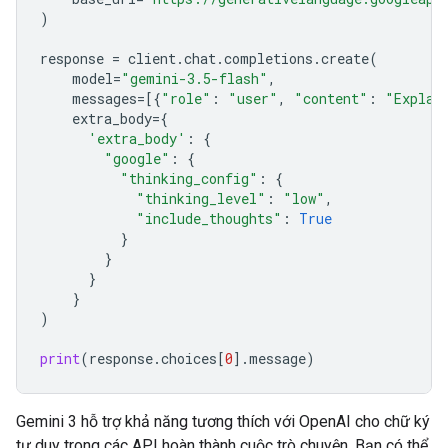
)
response
=
client
.
chat
.
completions
.
create
(
model
=
"gemini-3.5-flash"
,
messages
=
[{
"role"
:
"user"
,
"content"
:
"Explai
extra_body
=
{
'extra_body'
:
{
"google"
:
{
"thinking_config"
:
{
"thinking_level"
:
"low"
,
"include_thoughts"
:
True
}
}
}
}
)
print
(
response
.
choices
[
0
]
.
message
)
Gemini 3 hỗ trợ khả năng tương thích với OpenAI cho chữ ký
tư duy trong các API hoàn thành cuộc trò chuyện. Bạn có thể