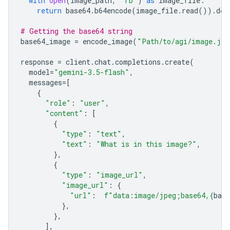
with
open
(
image_path
,
"rb"
)
as
image_file
:
return
base64
.
b64encode
(
image_file
.
read
())
.
dec
# Getting the base64 string
base64_image
=
encode_image
(
"Path/to/agi/image.jpe
response
=
client
.
chat
.
completions
.
create
(
model
=
"gemini-3.5-flash"
,
messages
=
[
{
"role"
:
"user"
,
"content"
:
[
{
"type"
:
"text"
,
"text"
:
"What is in this image?"
,
},
{
"type"
:
"image_url"
,
"image_url"
:
{
"url"
:
f
"data:image/jpeg;base64,
{
bas
},
},
],