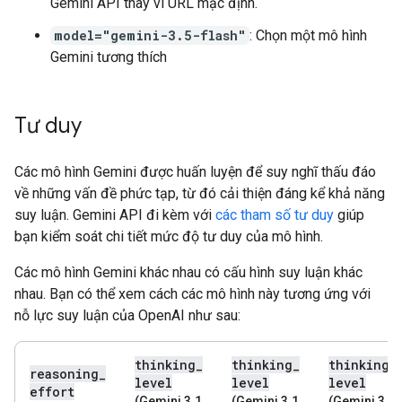
Gemini API thay vì URL mặc định.
model="gemini-3.5-flash"
: Chọn một mô hình
Gemini tương thích
Tư duy
Các mô hình Gemini được huấn luyện để suy nghĩ thấu đáo
về những vấn đề phức tạp, từ đó cải thiện đáng kể khả năng
suy luận. Gemini API đi kèm với
các tham số tư duy
giúp
bạn kiểm soát chi tiết mức độ tư duy của mô hình.
Các mô hình Gemini khác nhau có cấu hình suy luận khác
nhau. Bạn có thể xem cách các mô hình này tương ứng với
nỗ lực suy luận của OpenAI như sau:
thinking
_
thinking
_
thinking
_
reasoning
_
level
level
level
effort
(Gemini 3.1
(Gemini 3.1
(Gemini 3