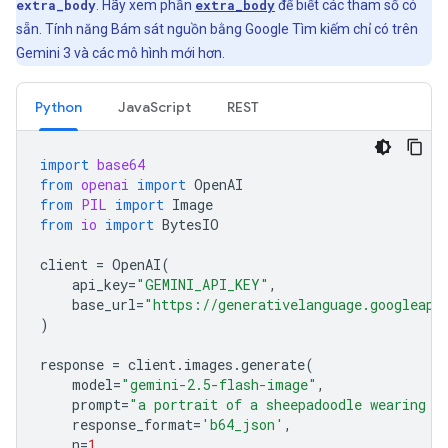
extra_body
. Hãy xem phần
extra_body
để biết các tham số có
sẵn. Tính năng Bám sát nguồn bằng Google Tìm kiếm chỉ có trên
Gemini 3 và các mô hình mới hơn.
Python
JavaScript
REST
import
base64
from
openai
import
OpenAI
from
PIL
import
Image
from
io
import
BytesIO
client
=
OpenAI
(
api_key
=
"GEMINI_API_KEY"
,
base_url
=
"https://generativelanguage.googleapi
)
response
=
client
.
images
.
generate
(
model
=
"gemini-2.5-flash-image"
,
prompt
=
"a portrait of a sheepadoodle wearing a
response_format
=
'b64_json'
,
n
=
1
,