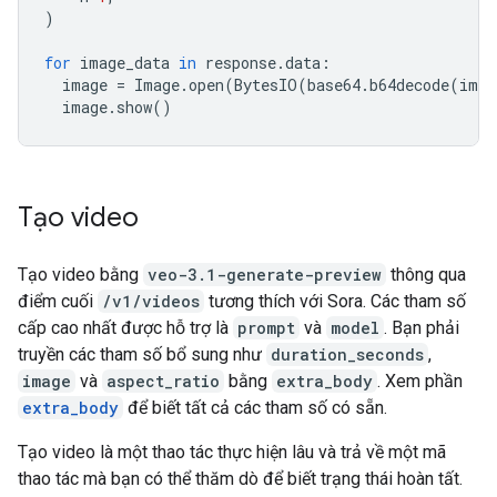
)
for
image_data
in
response
.
data
:
image
=
Image
.
open
(
BytesIO
(
base64
.
b64decode
(
imag
image
.
show
()
Tạo video
Tạo video bằng
veo-3.1-generate-preview
thông qua
điểm cuối
/v1/videos
tương thích với Sora. Các tham số
cấp cao nhất được hỗ trợ là
prompt
và
model
. Bạn phải
truyền các tham số bổ sung như
duration_seconds
,
image
và
aspect_ratio
bằng
extra_body
. Xem phần
extra_body
để biết tất cả các tham số có sẵn.
Tạo video là một thao tác thực hiện lâu và trả về một mã
thao tác mà bạn có thể thăm dò để biết trạng thái hoàn tất.