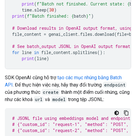
print
(
f
"Batch not finished. Current state: 
{
ba
time
.
sleep
(
30
)
print
(
f
"Batch finished: 
{
batch
}
"
)
# Download results in OpenAI output format, using 
file_content
=
genai_client
.
files
.
download
(
file
=
ba
# See batch_output JSONL in OpenAI output format
for
line
in
file_content
.
splitlines
():
print
(
line
)
SDK OpenAI cũng hỗ trợ
tạo các mục nhúng bằng Batch
API
. Để thực hiện việc này, hãy thay đổi trường
endpoint
của phương thức
create
thành một điểm cuối nhúng, cũng
như các khoá
url
và
model
trong tệp JSONL:
# JSONL file using embeddings model and endpoint
# {"custom_id": "request-1", "method": "POST", "u
# {"custom_id": "request-2", "method": "POST", "u