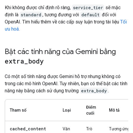
Khi không được chỉ định rõ ràng,
service_tier
sẽ mặc
định là
standard
, tương đương với
default
đối với
OpenAI. Tìm hiểu thêm về các cấp suy luận trong tài liệu
Tối
ưu hoá
.
Bật các tính năng của Gemini bằng
extra
_
body
Có một số tính năng được Gemini hỗ trợ nhưng không có
trong các mô hình OpenAI. Tuy nhiên, bạn có thể bật các tính
năng này bằng cách sử dụng trường
extra_body
.
Điểm
Tham số
Loại
Mô tả
cuối
cached_content
Văn
Trò
Tương ứng v