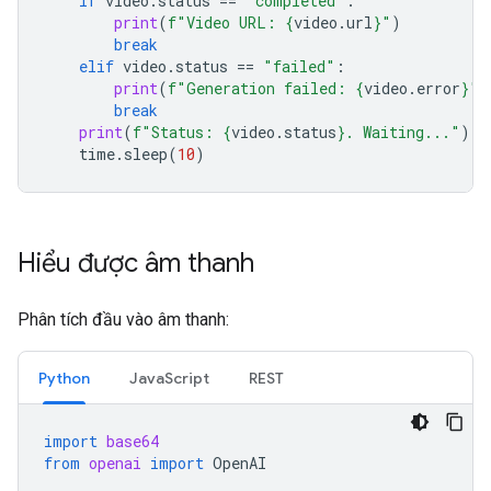
if
video
.
status
==
"completed"
:
print
(
f
"Video URL: 
{
video
.
url
}
"
)
break
elif
video
.
status
==
"failed"
:
print
(
f
"Generation failed: 
{
video
.
error
}
"
)
break
print
(
f
"Status: 
{
video
.
status
}
. Waiting..."
)
time
.
sleep
(
10
)
Hiểu được âm thanh
Phân tích đầu vào âm thanh:
Python
JavaScript
REST
import
base64
from
openai
import
OpenAI