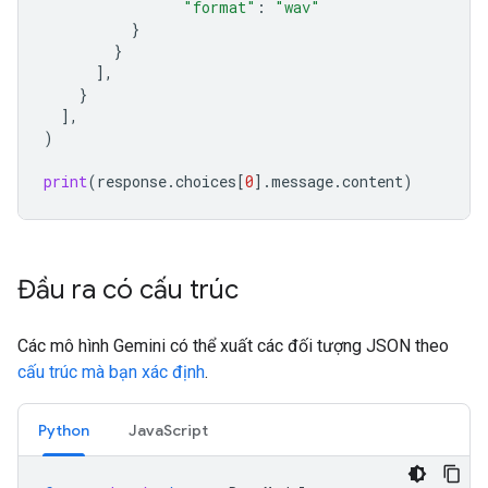
"format"
:
"wav"
}
}
],
}
],
)
print
(
response
.
choices
[
0
]
.
message
.
content
)
Đầu ra có cấu trúc
Các mô hình Gemini có thể xuất các đối tượng JSON theo
cấu trúc mà bạn xác định
.
Python
JavaScript