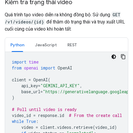
Kiểm tra trạng thái video
Quá trình tạo video diễn ra không đồng bộ. Sử dụng
GET
/v1/videos/{id}
để thăm dò trạng thái và truy xuất URL
cuối cùng của video khi hoàn tất:
Python
JavaScript
REST
import
time
from
openai
import
OpenAI
client
=
OpenAI
(
api_key
=
"GEMINI_API_KEY"
,
base_url
=
"https://generativelanguage.googleapi
)
# Poll until video is ready
video_id
=
response
.
id
# From the create call
while
True
:
video
=
client
.
videos
.
retrieve
(
video_id
)