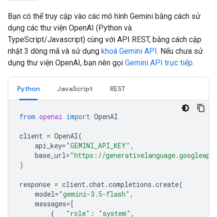
Bạn có thể truy cập vào các mô hình Gemini bằng cách sử
dụng các thư viện OpenAI (Python và
TypeScript/Javascript) cùng với API REST, bằng cách cập
nhật 3 dòng mã và sử dụng
khoá Gemini API
. Nếu chưa sử
dụng thư viện OpenAI, bạn nên gọi
Gemini API trực tiếp
.
Python
JavaScript
REST
from
openai
import
OpenAI
client
=
OpenAI
(
api_key
=
"GEMINI_API_KEY"
,
base_url
=
"https://generativelanguage.googleapi
)
response
=
client
.
chat
.
completions
.
create
(
model
=
"gemini-3.5-flash"
,
messages
=
[
{
"role"
:
"system"
,