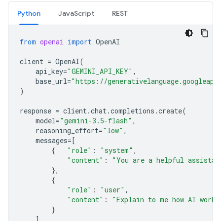
Python
JavaScript
REST
from
openai
import
OpenAI
client
=
OpenAI
(
api_key
=
"GEMINI_API_KEY"
,
base_url
=
"https://generativelanguage.googleapi
)
response
=
client
.
chat
.
completions
.
create
(
model
=
"gemini-3.5-flash"
,
reasoning_effort
=
"low"
,
messages
=
[
{
"role"
:
"system"
,
"content"
:
"You are a helpful assistan
},
{
"role"
:
"user"
,
"content"
:
"Explain to me how AI works
}
]