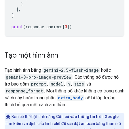
}
],
)
print
(
response
.
choices
[
0
])
Tạo một hình ảnh
Tạo hình ảnh bằng
gemini-2.5-flash-image
hoặc
gemini-3-pro-image-preview
. Các thông số được hỗ
trợ bao gồm
prompt
,
model
,
n
,
size
và
response_format
. Mọi thông số khác không có trong danh
sách này hoặc trong phần
extra_body
sẽ bị lớp tương
thích bỏ qua một cách âm thầm.
Bạn có thể bật tính năng
Căn cứ vào thông tin trên Google
Tìm kiếm
và định cấu hình
chế độ cài đặt an toàn
bằng tham số