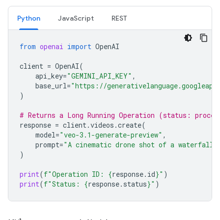
Python
JavaScript
REST
from
openai
import
OpenAI
client
=
OpenAI
(
api_key
=
"GEMINI_API_KEY"
,
base_url
=
"https://generativelanguage.googleapi
)
# Returns a Long Running Operation (status: proces
response
=
client
.
videos
.
create
(
model
=
"veo-3.1-generate-preview"
,
prompt
=
"A cinematic drone shot of a waterfall"
)
print
(
f
"Operation ID: 
{
response
.
id
}
"
)
print
(
f
"Status: 
{
response
.
status
}
"
)