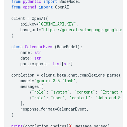
from
pydantic
import
BaseModel
from
openai
import
OpenAI
client
=
OpenAI
(
api_key
=
"GEMINI_API_KEY"
,
base_url
=
"https://generativelanguage.googleapi
)
class
CalendarEvent
(
BaseModel
):
name
:
str
date
:
str
participants
:
list
[
str
]
completion
=
client
.
beta
.
chat
.
completions
.
parse
(
model
=
"gemini-3.5-flash"
,
messages
=
[
{
"role"
:
"system"
,
"content"
:
"Extract th
{
"role"
:
"user"
,
"content"
:
"John and Sus
],
response_format
=
CalendarEvent
,
)
print
(
completion
.
choices
[
0
]
.
message
.
parsed
)