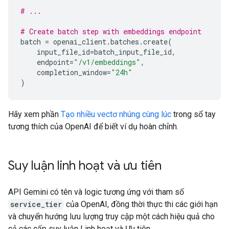
# ...
# Create batch step with embeddings endpoint
batch
=
openai_client
.
batches
.
create
(
input_file_id
=
batch_input_file_id
,
endpoint
=
"/v1/embeddings"
,
completion_window
=
"24h"
)
Hãy xem phần
Tạo nhiều vectơ nhúng cùng lúc
trong sổ tay
tương thích của OpenAI để biết ví dụ hoàn chỉnh.
Suy luận linh hoạt và ưu tiên
API Gemini có tên và logic tương ứng với tham số
service_tier
của OpenAI, đồng thời thực thi các giới hạn
và chuyển hướng lưu lượng truy cập một cách hiệu quả cho
cả các cấp suy luận Linh hoạt và Ưu tiên.