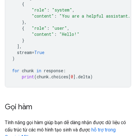
{
"role"
:
"system"
,
"content"
:
"You are a helpful assistant."
},
{
"role"
:
"user"
,
"content"
:
"Hello!"
}
],
stream
=
True
)
for
chunk
in
response
:
print
(
chunk
.
choices
[
0
]
.
delta
)
Gọi hàm
Tính năng gọi hàm giúp bạn dễ dàng nhận được dữ liệu có
cấu trúc từ các mô hình tạo sinh và được
hỗ trợ trong