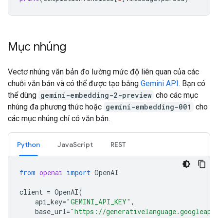
Mục nhúng
Vectơ nhúng văn bản đo lường mức độ liên quan của các
chuỗi văn bản và có thể được tạo bằng
Gemini API
. Bạn có
thể dùng
gemini-embedding-2-preview
cho các mục
nhúng đa phương thức hoặc
gemini-embedding-001
cho
các mục nhúng chỉ có văn bản.
Python
JavaScript
REST
from
openai
import
OpenAI
client
=
OpenAI
(
api_key
=
"GEMINI_API_KEY"
,
base_url
=
"https://generativelanguage.googleapi