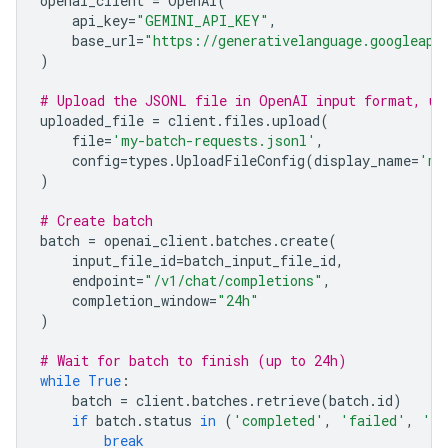
openai_client
=
OpenAI
(
api_key
=
"GEMINI_API_KEY"
,
base_url
=
"https://generativelanguage.googleapi
)
# Upload the JSONL file in OpenAI input format, us
uploaded_file
=
client
.
files
.
upload
(
file
=
'my-batch-requests.jsonl'
,
config
=
types
.
UploadFileConfig
(
display_name
=
'my
)
# Create batch
batch
=
openai_client
.
batches
.
create
(
input_file_id
=
batch_input_file_id
,
endpoint
=
"/v1/chat/completions"
,
completion_window
=
"24h"
)
# Wait for batch to finish (up to 24h)
while
True
:
batch
=
client
.
batches
.
retrieve
(
batch
.
id
)
if
batch
.
status
in
(
'completed'
,
'failed'
,
'ca
break