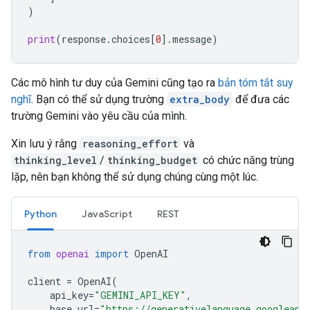
)
print
(
response
.
choices
[
0
]
.
message
)
Các mô hình tư duy của Gemini cũng tạo ra
bản tóm tắt suy
nghĩ
. Bạn có thể sử dụng trường
extra_body
để đưa các
trường Gemini vào yêu cầu của mình.
Xin lưu ý rằng
reasoning_effort
và
thinking_level
/
thinking_budget
có chức năng trùng
lặp, nên bạn không thể sử dụng chúng cùng một lúc.
Python
JavaScript
REST
from
openai
import
OpenAI
client
=
OpenAI
(
api_key
=
"GEMINI_API_KEY"
,
base_url
=
"https://generativelanguage.googleapi