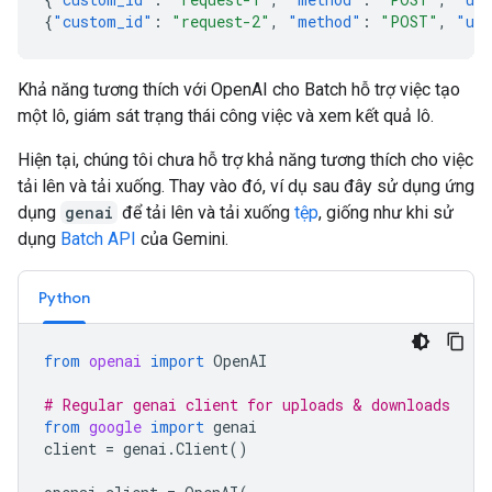
{
"custom_id"
:
"request-2"
,
"method"
:
"POST"
,
"ur
Khả năng tương thích với OpenAI cho Batch hỗ trợ việc tạo
một lô, giám sát trạng thái công việc và xem kết quả lô.
Hiện tại, chúng tôi chưa hỗ trợ khả năng tương thích cho việc
tải lên và tải xuống. Thay vào đó, ví dụ sau đây sử dụng ứng
dụng
genai
để tải lên và tải xuống
tệp
, giống như khi sử
dụng
Batch API
của Gemini.
Python
from
openai
import
OpenAI
# Regular genai client for uploads & downloads
from
google
import
genai
client
=
genai
.
Client
()