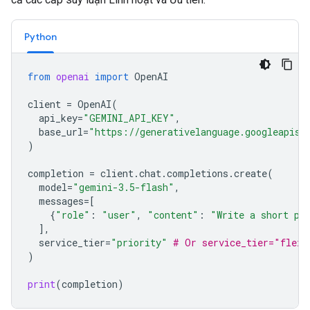
Python
from
openai
import
OpenAI
client
=
OpenAI
(
api_key
=
"GEMINI_API_KEY"
,
base_url
=
"https://generativelanguage.googleapis.
)
completion
=
client
.
chat
.
completions
.
create
(
model
=
"gemini-3.5-flash"
,
messages
=
[
{
"role"
:
"user"
,
"content"
:
"Write a short po
],
service_tier
=
"priority"
# Or service_tier="flex"
)
print
(
completion
)