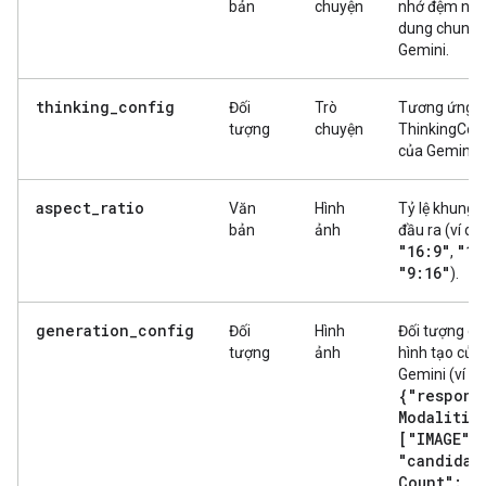
bản
chuyện
nhớ đệm nội
dung chung 
Gemini.
thinking_config
Đối
Trò
Tương ứng v
tượng
chuyện
ThinkingCon
của Gemini.
aspect_ratio
Văn
Hình
Tỷ lệ khung 
bản
ảnh
đầu ra (ví dụ:
"16:9"
"1:
,
"9:16"
).
generation_config
Đối
Hình
Đối tượng cấ
tượng
ảnh
hình tạo của
Gemini (ví dụ
{"respons
Modalitie
["IMAGE"]
"candidat
Count": 2