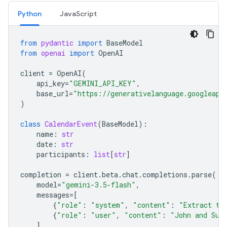
Python
JavaScript
from
pydantic
import
BaseModel
from
openai
import
OpenAI
client
=
OpenAI
(
api_key
=
"GEMINI_API_KEY"
,
base_url
=
"https://generativelanguage.googleapi
)
class
CalendarEvent
(
BaseModel
):
name
:
str
date
:
str
participants
:
list
[
str
]
completion
=
client
.
beta
.
chat
.
completions
.
parse
(
model
=
"gemini-3.5-flash"
,
messages
=
[
{
"role"
:
"system"
,
"content"
:
"Extract th
{
"role"
:
"user"
,
"content"
:
"John and Sus
],