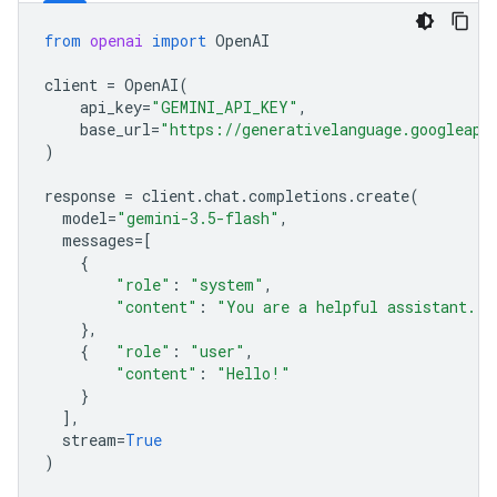
from
openai
import
OpenAI
client
=
OpenAI
(
api_key
=
"GEMINI_API_KEY"
,
base_url
=
"https://generativelanguage.googleapi
)
response
=
client
.
chat
.
completions
.
create
(
model
=
"gemini-3.5-flash"
,
messages
=
[
{
"role"
:
"system"
,
"content"
:
"You are a helpful assistant."
},
{
"role"
:
"user"
,
"content"
:
"Hello!"
}
],
stream
=
True
)