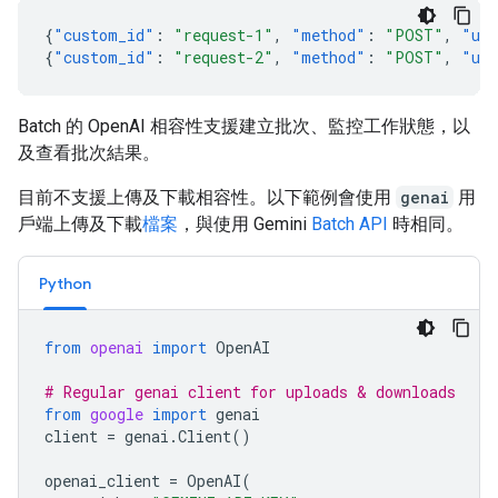
{
"custom_id"
:
"request-1"
,
"method"
:
"POST"
,
"ur
{
"custom_id"
:
"request-2"
,
"method"
:
"POST"
,
"ur
Batch 的 OpenAI 相容性支援建立批次、監控工作狀態，以
及查看批次結果。
目前不支援上傳及下載相容性。以下範例會使用
genai
用
戶端上傳及下載
檔案
，與使用 Gemini
Batch API
時相同。
Python
from
openai
import
OpenAI
# Regular genai client for uploads & downloads
from
google
import
genai
client
=
genai
.
Client
()
openai_client
=
OpenAI
(