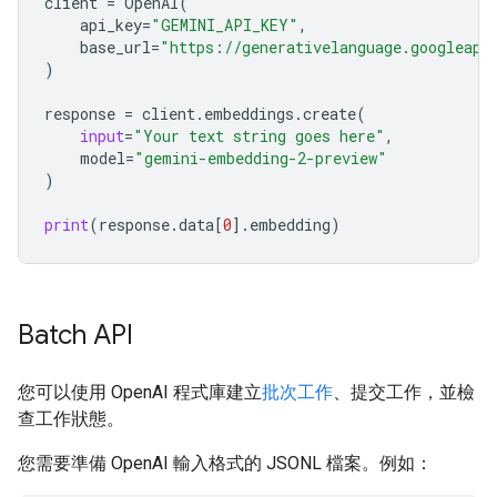
client
=
OpenAI
(
api_key
=
"GEMINI_API_KEY"
,
base_url
=
"https://generativelanguage.googleapi
)
response
=
client
.
embeddings
.
create
(
input
=
"Your text string goes here"
,
model
=
"gemini-embedding-2-preview"
)
print
(
response
.
data
[
0
]
.
embedding
)
Batch API
您可以使用 OpenAI 程式庫建立
批次工作
、提交工作，並檢
查工作狀態。
您需要準備 OpenAI 輸入格式的 JSONL 檔案。例如：