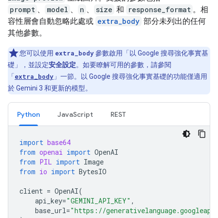
prompt
、
model
、
n
、
size
和
response_format
。相
容性層會自動忽略此處或
extra_body
部分未列出的任何
其他參數。
您可以使用
extra_body
參數啟用「以 Google 搜尋強化事實基
礎」
，並設定
安全設定
。如要瞭解可用的參數，請參閱
「
extra_body
」一節。以 Google 搜尋強化事實基礎的功能僅適用
於 Gemini 3 和更新的模型。
Python
JavaScript
REST
import
base64
from
openai
import
OpenAI
from
PIL
import
Image
from
io
import
BytesIO
client
=
OpenAI
(
api_key
=
"GEMINI_API_KEY"
,
base_url
=
"https://generativelanguage.googleapi