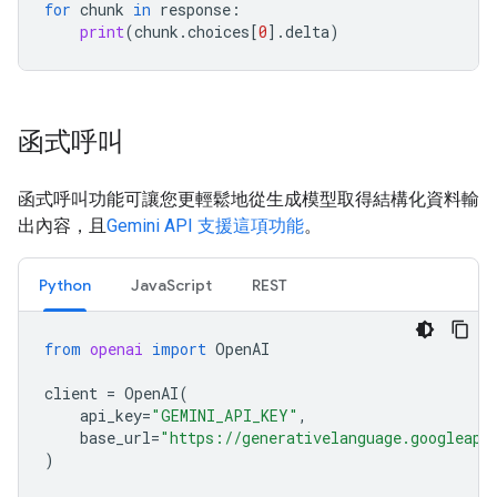
for
chunk
in
response
:
print
(
chunk
.
choices
[
0
]
.
delta
)
函式呼叫
函式呼叫功能可讓您更輕鬆地從生成模型取得結構化資料輸
出內容，且
Gemini API 支援這項功能
。
Python
JavaScript
REST
from
openai
import
OpenAI
client
=
OpenAI
(
api_key
=
"GEMINI_API_KEY"
,
base_url
=
"https://generativelanguage.googleapi
)