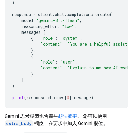
)
response
=
client
.
chat
.
completions
.
create
(
model
=
"gemini-3.5-flash"
,
reasoning_effort
=
"low"
,
messages
=
[
{
"role"
:
"system"
,
"content"
:
"You are a helpful assistan
},
{
"role"
:
"user"
,
"content"
:
"Explain to me how AI works
}
]
)
print
(
response
.
choices
[
0
]
.
message
)
Gemini 思考模型也會產生
想法摘要
。 您可以使用
extra_body
欄位，在要求中加入 Gemini 欄位。