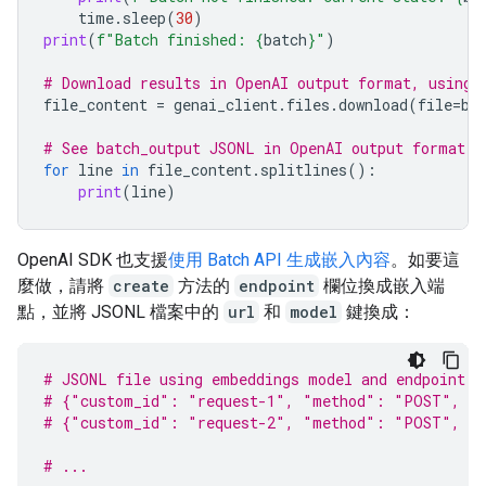
time
.
sleep
(
30
)
print
(
f
"Batch finished: 
{
batch
}
"
)
# Download results in OpenAI output format, using 
file_content
=
genai_client
.
files
.
download
(
file
=
ba
# See batch_output JSONL in OpenAI output format
for
line
in
file_content
.
splitlines
():
print
(
line
)
OpenAI SDK 也支援
使用 Batch API 生成嵌入內容
。如要這
麼做，請將
create
方法的
endpoint
欄位換成嵌入端
點，並將 JSONL 檔案中的
url
和
model
鍵換成：
# JSONL file using embeddings model and endpoint
# {"custom_id": "request-1", "method": "POST", "u
# {"custom_id": "request-2", "method": "POST", "u
# ...