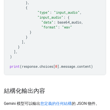
},
{
"type"
:
"input_audio"
,
"input_audio"
:
{
"data"
:
base64_audio
,
"format"
:
"wav"
}
}
],
}
],
)
print
(
response
.
choices
[
0
]
.
message
.
content
)
結構化輸出內容
Gemini 模型可以輸出
您定義的任何結構
的 JSON 物件。