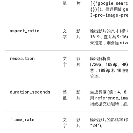
[{"google
_
search
單
片
{}}]
gem
)。僅適用於
3-pro-image-prev
aspect_ratio
文
影
輸出影片的尺寸 (橫向
16:9
9:16
字
片
，直向為
)
size
未指定，則會從
resolution
文
影
輸出解析度
720p
1080p
4K
字
片
(
、
、
)。
1080p
4K
意：
和
會觸
管道。
duration_seconds
4
6
8
整
影
生成長度 (值：
、
、
reference
_
imag
數
片
用
補或擴充功能時，必須
frame_rate
文
影
輸出影片的影格率 (例
"24"
字
片
)。