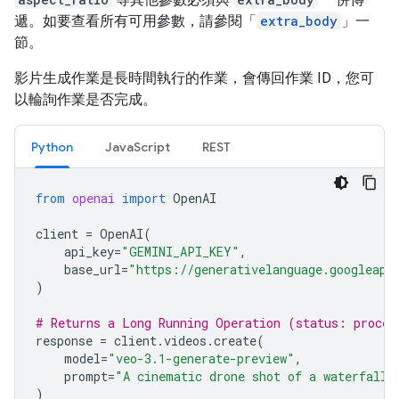
遞。如要查看所有可用參數，請參閱「
extra_body
」一
節。
影片生成作業是長時間執行的作業，會傳回作業 ID，您可
以輪詢作業是否完成。
Python
JavaScript
REST
from
openai
import
OpenAI
client
=
OpenAI
(
api_key
=
"GEMINI_API_KEY"
,
base_url
=
"https://generativelanguage.googleapi
)
# Returns a Long Running Operation (status: proces
response
=
client
.
videos
.
create
(
model
=
"veo-3.1-generate-preview"
,
prompt
=
"A cinematic drone shot of a waterfall"
)