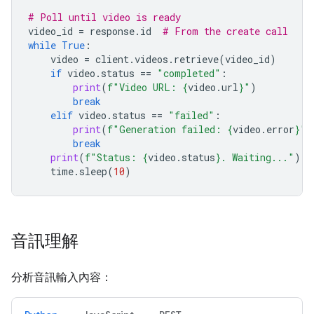
# Poll until video is ready
video_id
=
response
.
id
# From the create call
while
True
:
video
=
client
.
videos
.
retrieve
(
video_id
)
if
video
.
status
==
"completed"
:
print
(
f
"Video URL: 
{
video
.
url
}
"
)
break
elif
video
.
status
==
"failed"
:
print
(
f
"Generation failed: 
{
video
.
error
}
"
)
break
print
(
f
"Status: 
{
video
.
status
}
. Waiting..."
)
time
.
sleep
(
10
)
音訊理解
分析音訊輸入內容：