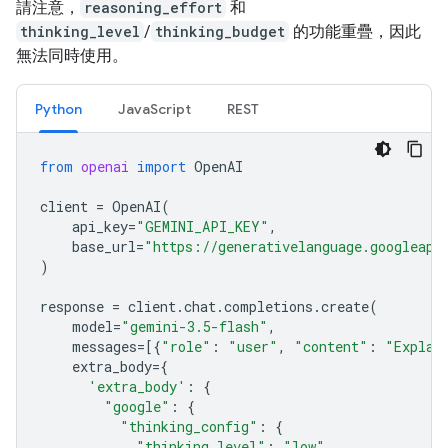
請注意，
reasoning_effort
和
thinking_level
/
thinking_budget
的功能重疊，因此
無法同時使用。
Python
JavaScript
REST
from
openai
import
OpenAI
client
=
OpenAI
(
api_key
=
"GEMINI_API_KEY"
,
base_url
=
"https://generativelanguage.googleapi
)
response
=
client
.
chat
.
completions
.
create
(
model
=
"gemini-3.5-flash"
,
messages
=
[{
"role"
:
"user"
,
"content"
:
"Explai
extra_body
=
{
'extra_body'
:
{
"google"
:
{
"thinking_config"
:
{
"thinking_level"
:
"low"
,