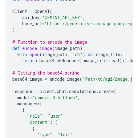
client
=
OpenAI
(
api_key
=
"GEMINI_API_KEY"
,
base_url
=
"https://generativelanguage.googleapi
)
# Function to encode the image
def
encode_image
(
image_path
):
with
open
(
image_path
,
"rb"
)
as
image_file
:
return
base64
.
b64encode
(
image_file
.
read
())
.
dec
# Getting the base64 string
base64_image
=
encode_image
(
"Path/to/agi/image.jpe
response
=
client
.
chat
.
completions
.
create
(
model
=
"gemini-3.5-flash"
,
messages
=
[
{
"role"
:
"user"
,
"content"
:
[
{
"type"
:
"text"
,