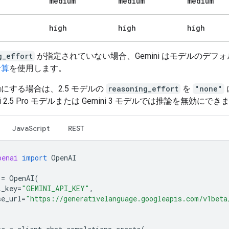
medium
medium
medium
high
high
high
g_effort
が指定されていない場合、Gemini はモデルのデフ
予算
を使用します。
にする場合は、2.5 モデルの
reasoning_effort
を
"none"
ni 2.5 Pro モデルまたは Gemini 3 モデルでは推論を無効にで
JavaScript
REST
penai
import
OpenAI
=
OpenAI
(
i_key
=
"GEMINI_API_KEY"
,
se_url
=
"https://generativelanguage.googleapis.com/v1beta