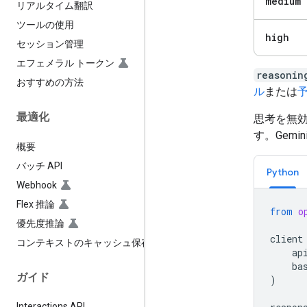
medium
リアルタイム翻訳
ツールの使用
high
セッション管理
エフェメラル トークン
reasonin
おすすめの方法
ル
または
最適化
思考を無効
す。Gemi
概要
バッチ API
Python
Webhook
Flex 推論
from
o
優先度推論
client
コンテキストのキャッシュ保存
ap
ba
ガイド
)
Interactions API