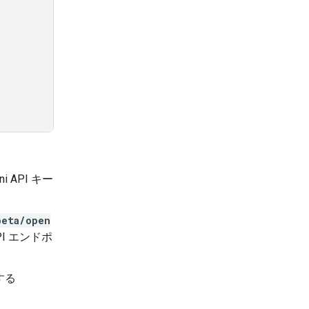
i API キー
beta/open
PI エンドポ
する