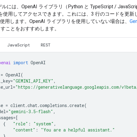
デルには、OpenAI ライブラリ（Python と TypeScript / JavaScr
API を使用してアクセスできます。これには、3 行のコードを更新
使用します。OpenAI ライブラリを使用していない場合は、
Ge
出すことをおすすめします。
JavaScript
REST
penai
import
OpenAI
=
OpenAI
(
i_key
=
"GEMINI_API_KEY"
,
se_url
=
"https://generativelanguage.googleapis.com/v1beta
se
=
client
.
chat
.
completions
.
create
(
del
=
"gemini-3.5-flash"
,
ssages
=
[
{
"role"
:
"system"
,
"content"
:
"You are a helpful assistant."
},