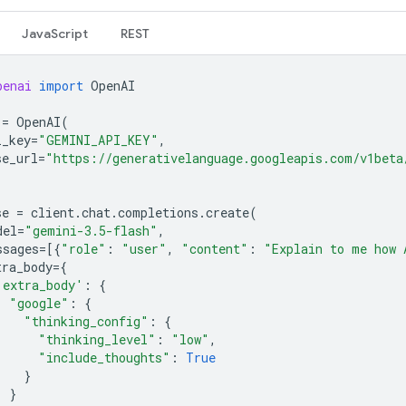
JavaScript
REST
penai
import
OpenAI
=
OpenAI
(
i_key
=
"GEMINI_API_KEY"
,
se_url
=
"https://generativelanguage.googleapis.com/v1beta
se
=
client
.
chat
.
completions
.
create
(
del
=
"gemini-3.5-flash"
,
ssages
=
[{
"role"
:
"user"
,
"content"
:
"Explain to me how 
tra_body
=
{
'extra_body'
:
{
"google"
:
{
"thinking_config"
:
{
"thinking_level"
:
"low"
,
"include_thoughts"
:
True
}
}