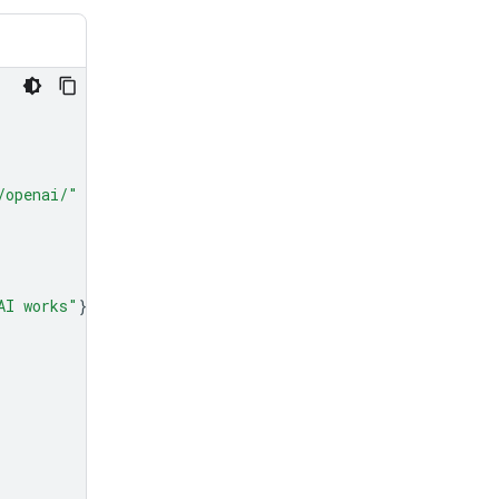
/openai/"
AI works"
}],