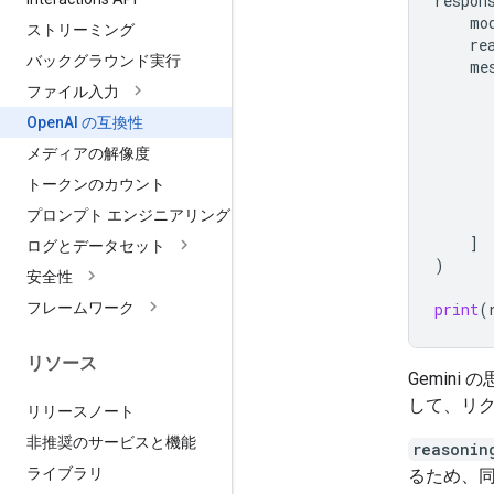
respon
mo
ストリーミング
re
バックグラウンド実行
me
ファイル入力
Open
AI の互換性
メディアの解像度
トークンのカウント
プロンプト エンジニアリング
]
ログとデータセット
)
安全性
print
(
フレームワーク
リソース
Gemini
して、リク
リリースノート
非推奨のサービスと機能
reasonin
ライブラリ
るため、