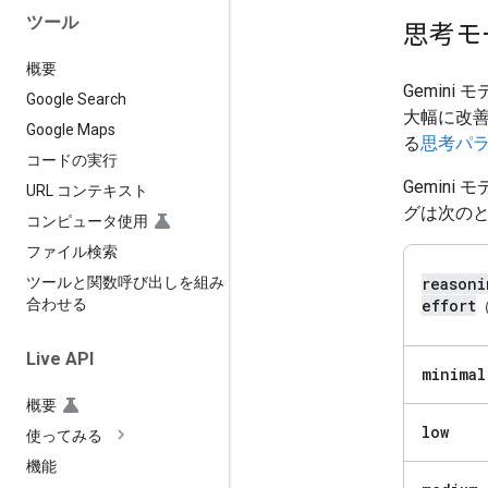
ツール
思考モ
概要
Gemin
Google Search
大幅に改善
Google Maps
る
思考パ
コードの実行
Gemin
URL コンテキスト
グは次の
コンピュータ使用
ファイル検索
reasoni
ツールと関数呼び出しを組み
effort
合わせる
（
Live API
minimal
概要
low
使ってみる
機能