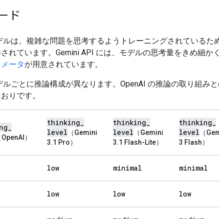
ード
i モデルは、複雑な問題を思考するようトレーニングされているた
されています。Gemini API には、モデルの思考量をきめ細か
ラメータ
が用意されています。
i モデルごとに推論構成が異なります。OpenAI の推論の取り組み
とおりです。
thinking
_
thinking
_
thinking
_
ng
_
level
level
level
（Gemini
（Gemini
（Gem
OpenAI）
3.1 Pro）
3.1 Flash-Lite）
3 Flash）
low
minimal
minimal
low
low
low