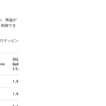
め、推論が
く制御でき
とのマッピン
thinking
_
budget
ini
（Gemini
2.5）
1
,
024
1
,
024