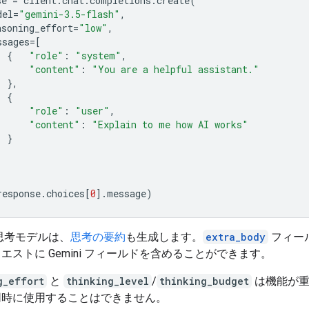
se
=
client
.
chat
.
completions
.
create
(
del
=
"gemini-3.5-flash"
,
asoning_effort
=
"low"
,
ssages
=
[
{
"role"
:
"system"
,
"content"
:
"You are a helpful assistant."
},
{
"role"
:
"user"
,
"content"
:
"Explain to me how AI works"
}
response
.
choices
[
0
]
.
message
)
 の思考モデルは、
思考の要約
も生成します。
extra_body
フィー
エストに Gemini フィールドを含めることができます。
g_effort
と
thinking_level
/
thinking_budget
は機能が重
同時に使用することはできません。