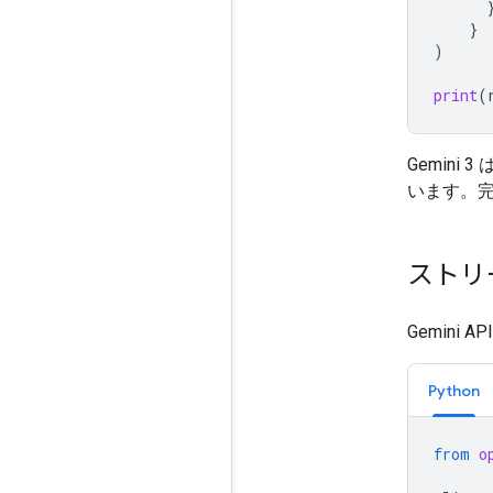
}
)
print
(
Gemini
います。
ストリ
Gemini AP
Python
from
o