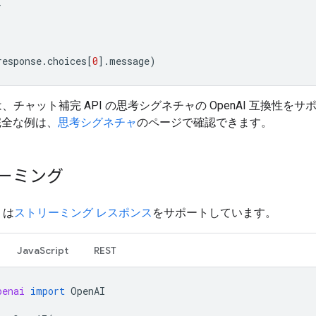
}
response
.
choices
[
0
]
.
message
)
 3 は、チャット補完 API の思考シグネチャの OpenAI 互換性を
完全な例は、
思考シグネチャ
のページで確認できます。
ーミング
I は
ストリーミング レスポンス
をサポートしています。
JavaScript
REST
penai
import
OpenAI