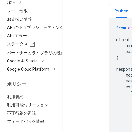
移行
Python
レート制限
お支払い情報
API のトラブルシューティング
from
o
API エラー
client
ステータス
ap
ba
パートナーとライブラリの統合
)
Google AI Studio
respon
Google Cloud Platform
mo
me
ポリシー
ex
利用規約
利用可能なリージョン
不正行為の監視
フィードバック情報