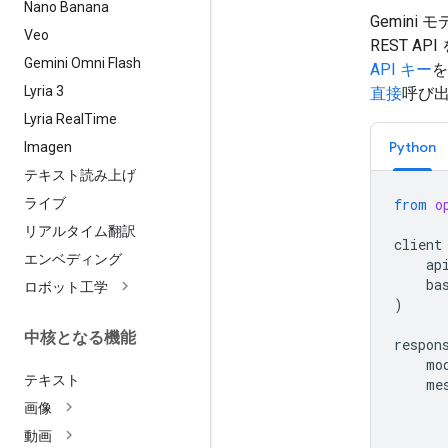
Nano Banana
Gemini モ
Veo
REST 
Gemini Omni Flash
API キー
を
Lyria 3
直接
呼び
Lyria Real
Time
Python
Imagen
テキスト読み上げ
ライブ
from
o
リアルタイム翻訳
client
エンベディング
ap
ba
ロボット工学
)
中核となる機能
respon
mo
テキスト
me
画像
動画