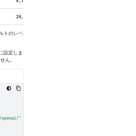
8
,
192
24
,
576
ォルトの
レベ
に設定しま
きません。
/openai/"