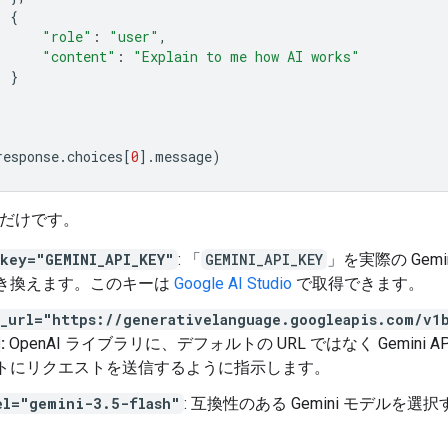
{
"role"
:
"user"
,
"content"
:
"Explain to me how AI works"
}
response
.
choices
[
0
]
.
message
)
行だけです。
_key="GEMINI_API_KEY"
: 「
GEMINI_API_KEY
」を実際の Gemin
き換えます。このキーは
Google AI Studio
で取得できます。
e_url="https://generativelanguage.googleapis.com/v1
:
OpenAI ライブラリに、デフォルトの URL ではなく Gemini A
トにリクエストを送信するように指示します。
el="gemini-3.5-flash"
: 互換性のある Gemini モデルを選択