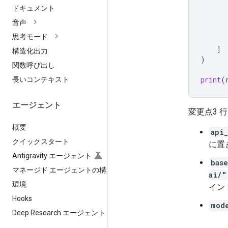
ドキュメント
音声
思考モード
]
構造化出力
)
関数呼び出し
print
(
長いコンテキスト
エージェント
変更点3 
概要
api
クイックスタート
に置
Antigravity エージェント
bas
マネージド エージェントの構築
ai/"
環境
イン
Hooks
mod
Deep Research エージェント