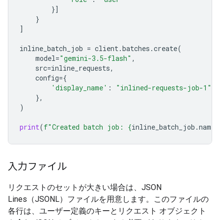
}]
}
]
inline_batch_job
=
client
.
batches
.
create
(
model
=
"gemini-3.5-flash"
,
src
=
inline_requests
,
config
=
{
'display_name'
:
"inlined-requests-job-1"
,
},
)
print
(
f
"Created batch job: 
{
inline_batch_job
.
name
}
入力ファイル
リクエストのセットが大きい場合は、JSON
Lines（JSONL）ファイルを用意します。このファイルの
各行は、ユーザー定義のキーとリクエスト オブジェクト