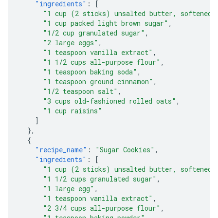
"ingredients"
:
[
"1 cup (2 sticks) unsalted butter, softened"
"1 cup packed light brown sugar"
,
"1/2 cup granulated sugar"
,
"2 large eggs"
,
"1 teaspoon vanilla extract"
,
"1 1/2 cups all-purpose flour"
,
"1 teaspoon baking soda"
,
"1 teaspoon ground cinnamon"
,
"1/2 teaspoon salt"
,
"3 cups old-fashioned rolled oats"
,
"1 cup raisins"
]
},
{
"recipe_name"
:
"Sugar Cookies"
,
"ingredients"
:
[
"1 cup (2 sticks) unsalted butter, softened"
"1 1/2 cups granulated sugar"
,
"1 large egg"
,
"1 teaspoon vanilla extract"
,
"2 3/4 cups all-purpose flour"
,
"1 teaspoon baking powder"
,