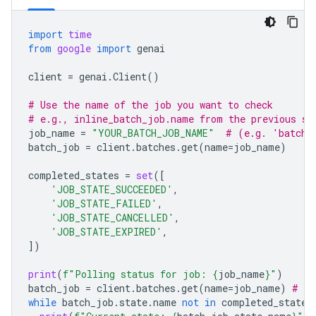
import
time
from
google
import
genai
client
=
genai
.
Client
()
# Use the name of the job you want to check
# e.g., inline_batch_job.name from the previous st
job_name
=
"YOUR_BATCH_JOB_NAME"
# (e.g. 'batche
batch_job
=
client
.
batches
.
get
(
name
=
job_name
)
completed_states
=
set
([
'JOB_STATE_SUCCEEDED'
,
'JOB_STATE_FAILED'
,
'JOB_STATE_CANCELLED'
,
'JOB_STATE_EXPIRED'
,
])
print
(
f
"Polling status for job: 
{
job_name
}
"
)
batch_job
=
client
.
batches
.
get
(
name
=
job_name
)
# In
while
batch_job
.
state
.
name
not
in
completed_states