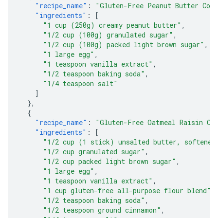
"recipe_name"
:
"Gluten-Free Peanut Butter Coo
"ingredients"
:
[
"1 cup (250g) creamy peanut butter"
,
"1/2 cup (100g) granulated sugar"
,
"1/2 cup (100g) packed light brown sugar"
,
"1 large egg"
,
"1 teaspoon vanilla extract"
,
"1/2 teaspoon baking soda"
,
"1/4 teaspoon salt"
]
},
{
"recipe_name"
:
"Gluten-Free Oatmeal Raisin Co
"ingredients"
:
[
"1/2 cup (1 stick) unsalted butter, softened
"1/2 cup granulated sugar"
,
"1/2 cup packed light brown sugar"
,
"1 large egg"
,
"1 teaspoon vanilla extract"
,
"1 cup gluten-free all-purpose flour blend"
,
"1/2 teaspoon baking soda"
,
"1/2 teaspoon ground cinnamon"
,