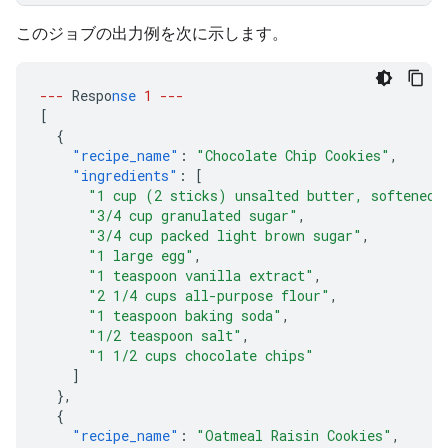
このジョブの出力例を次に示します。
---
Respo
nse
1
---
[
{
"recipe_name"
:
"Chocolate Chip Cookies"
,
"ingredients"
:
[
"1 cup (2 sticks) unsalted butter, softened"
"3/4 cup granulated sugar"
,
"3/4 cup packed light brown sugar"
,
"1 large egg"
,
"1 teaspoon vanilla extract"
,
"2 1/4 cups all-purpose flour"
,
"1 teaspoon baking soda"
,
"1/2 teaspoon salt"
,
"1 1/2 cups chocolate chips"
]
},
{
"recipe_name"
:
"Oatmeal Raisin Cookies"
,