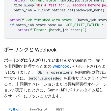
print
(
f
"Current state: 
{
batch_job
.
state
.
name
}
"
)
time
.
sleep
(
30
)
# Wait for 30 seconds before poll
batch_job
=
client
.
batches
.
get
(
name
=
job_name
)
print
(
f
"Job finished with state: 
{
batch_job
.
state
.
if
batch_job
.
state
.
name
==
'JOB_STATE_FAILED'
:
print
(
f
"Error: 
{
batch_job
.
error
}
"
)
ポーリングと Webhook
ポーリングにうんざりしていませんか？
Gemini で、完了
を非同期で処理するための
Webhook
がサポートされるよ
うになりました。
GET / operations
を継続的に呼び出
す代わりに、
batch.succeeded
を直接サブスクライブす
ると、非同期オペレーションまたは長時間実行オペレーシ
ョンが完了したときに、Gemini API がリアルタイム通知
をサーバーにプッシュできます。
Python
JavaScript
REST