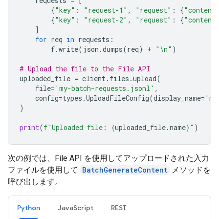
requests
=
[
{
"key"
:
"request-1"
,
"request"
:
{
"content
{
"key"
:
"request-2"
,
"request"
:
{
"content
]
for
req
in
requests
:
f
.
write
(
json
.
dumps
(
req
)
+
"
\n
"
)
# Upload the file to the File API
uploaded_file
=
client
.
files
.
upload
(
file
=
'my-batch-requests.jsonl'
,
config
=
types
.
UploadFileConfig
(
display_name
=
'my
)
print
(
f
"Uploaded file: 
{
uploaded_file
.
name
}
"
)
次の例では、File API を使用してアップロードされた入力
ファイルを使用して
BatchGenerateContent
メソッドを
呼び出します。
Python
JavaScript
REST