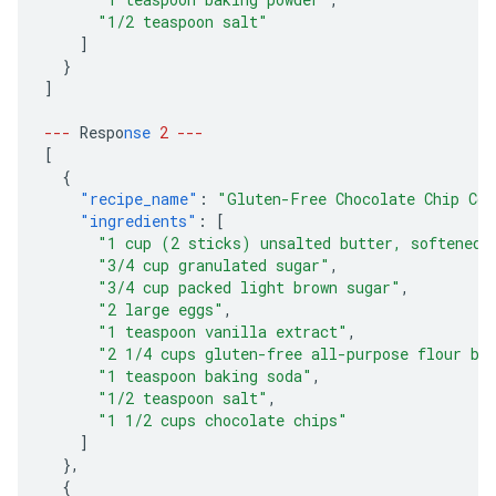
"1/2 teaspoon salt"
]
}
]
---
Respo
nse
2
---
[
{
"recipe_name"
:
"Gluten-Free Chocolate Chip Coo
"ingredients"
:
[
"1 cup (2 sticks) unsalted butter, softened"
"3/4 cup granulated sugar"
,
"3/4 cup packed light brown sugar"
,
"2 large eggs"
,
"1 teaspoon vanilla extract"
,
"2 1/4 cups gluten-free all-purpose flour bl
"1 teaspoon baking soda"
,
"1/2 teaspoon salt"
,
"1 1/2 cups chocolate chips"
]
},
{