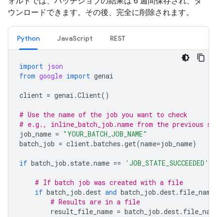
ォルトでは、バッチジョブの結果は 6 週間保存され、ダ
ウンロードできます。その後、完全に削除されます。
Python
JavaScript
REST
import
json
from
google
import
genai
client
=
genai
.
Client
()
# Use the name of the job you want to check
# e.g., inline_batch_job.name from the previous st
job_name
=
"YOUR_BATCH_JOB_NAME"
batch_job
=
client
.
batches
.
get
(
name
=
job_name
)
if
batch_job
.
state
.
name
==
'JOB_STATE_SUCCEEDED'
:
# If batch job was created with a file
if
batch_job
.
dest
and
batch_job
.
dest
.
file_name
# Results are in a file
result_file_name
=
batch_job
.
dest
.
file_nam