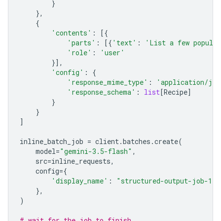
}
},
{
'contents'
:
[{
'parts'
:
[{
'text'
:
'List a few popular
'role'
:
'user'
}],
'config'
:
{
'response_mime_type'
:
'application/jso
'response_schema'
:
list
[
Recipe
]
}
}
]
inline_batch_job
=
client
.
batches
.
create
(
model
=
"gemini-3.5-flash"
,
src
=
inline_requests
,
config
=
{
'display_name'
:
"structured-output-job-1"
},
)
# wait for the job to finish