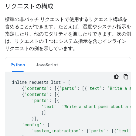
リクエストの構成
標準の非バッチ リクエストで使用するリクエスト構成を
含めることができます。たとえば、温度やシステム指示を
指定したり、他のモダリティを渡したりできます。次の例
は、リクエストの 1 つにシステム指示を含むインライン
リクエストの例を示しています。
Python
JavaScript
inline_requests_list
=
[
{
'contents'
:
[{
'parts'
:
[{
'text'
:
'Write a sh
{
'contents'
:
[{
'parts'
:
[{
'text'
:
'Write a short poem about a ca
}]
}],
'config'
:
{
'system_instruction'
:
{
'parts'
:
[{
'text'
: