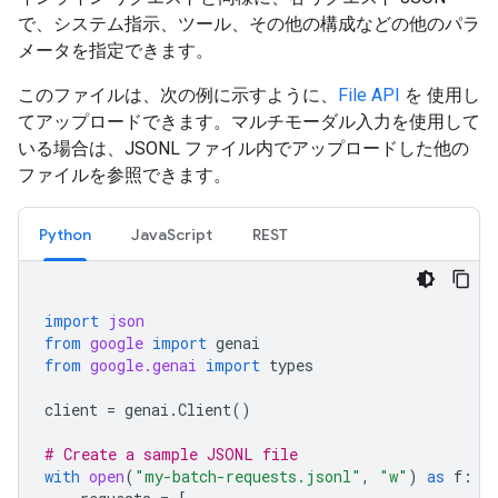
で、システム指示、ツール、その他の構成などの他のパラ
メータを指定できます。
このファイルは、次の例に示すように、
File API
を 使用し
てアップロードできます。マルチモーダル入力を使用して
いる場合は、JSONL ファイル内でアップロードした他の
ファイルを参照できます。
Python
JavaScript
REST
import
json
from
google
import
genai
from
google.genai
import
types
client
=
genai
.
Client
()
# Create a sample JSONL file
with
open
(
"my-batch-requests.jsonl"
,
"w"
)
as
f
: