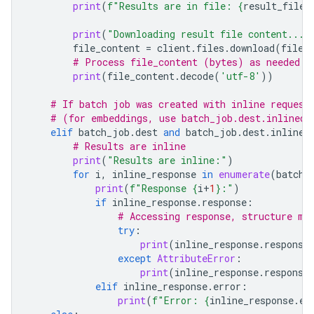
print
(
f
"Results are in file: 
{
result_file_
print
(
"Downloading result file content..."
file_content
=
client
.
files
.
download
(
file
=
# Process file_content (bytes) as needed
print
(
file_content
.
decode
(
'utf-8'
))
# If batch job was created with inline request
# (for embeddings, use batch_job.dest.inlined_
elif
batch_job
.
dest
and
batch_job
.
dest
.
inlined
# Results are inline
print
(
"Results are inline:"
)
for
i
,
inline_response
in
enumerate
(
batch_
print
(
f
"Response 
{
i
+
1
}
:"
)
if
inline_response
.
response
:
# Accessing response, structure ma
try
:
print
(
inline_response
.
response
except
AttributeError
:
print
(
inline_response
.
response
elif
inline_response
.
error
:
print
(
f
"Error: 
{
inline_response
.
er