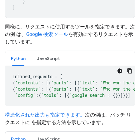
}
]
同様に、リクエストに使用するツールを指定できます。次
の例 は、
Google 検索ツール
を有効にするリクエストを示
しています。
Python
JavaScript
inlined_requests
=
[
{
'contents'
:
[{
'parts'
:
[{
'text'
:
'Who won the eu
{
'contents'
:
[{
'parts'
:
[{
'text'
:
'Who won the eu
'config'
:{
'tools'
:
[{
'google_search'
:
{}}]}}]
構造化された出力も指定できます。
次の例は、バッチ リ
クエストに を指定する方法を示しています。
Python
JavaScript