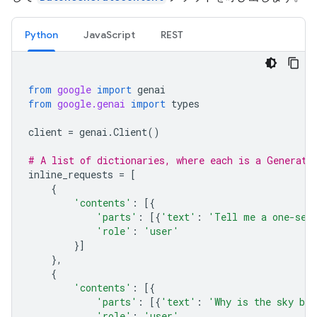
Python
JavaScript
REST
from
google
import
genai
from
google.genai
import
types
client
=
genai
.
Client
()
# A list of dictionaries, where each is a Generate
inline_requests
=
[
{
'contents'
:
[{
'parts'
:
[{
'text'
:
'Tell me a one-sen
'role'
:
'user'
}]
},
{
'contents'
:
[{
'parts'
:
[{
'text'
:
'Why is the sky bl
'role'
:
'user'