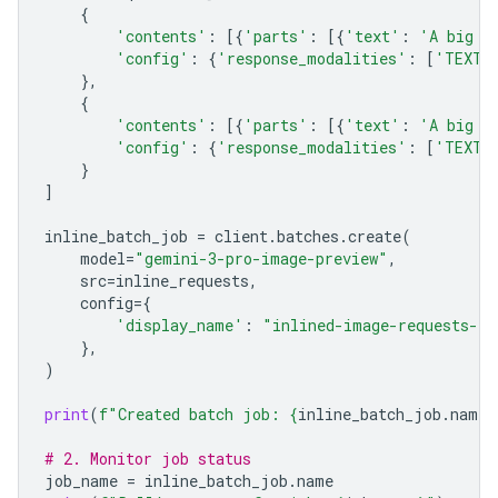
{
'contents'
:
[{
'parts'
:
[{
'text'
:
'A big l
'config'
:
{
'response_modalities'
:
[
'TEXT'
},
{
'contents'
:
[{
'parts'
:
[{
'text'
:
'A big l
'config'
:
{
'response_modalities'
:
[
'TEXT'
}
]
inline_batch_job
=
client
.
batches
.
create
(
model
=
"gemini-3-pro-image-preview"
,
src
=
inline_requests
,
config
=
{
'display_name'
:
"inlined-image-requests-jo
},
)
print
(
f
"Created batch job: 
{
inline_batch_job
.
name
}
# 2. Monitor job status
job_name
=
inline_batch_job
.
name