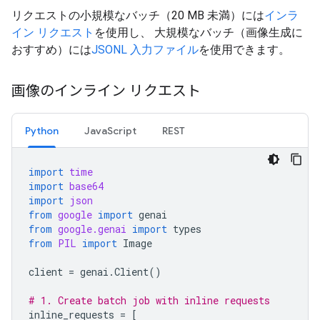
リクエストの小規模なバッチ（20 MB 未満）には
インラ
イン リクエスト
を使用し、 大規模なバッチ（画像生成に
おすすめ）には
JSONL 入力ファイル
を使用できます。
画像のインライン リクエスト
Python
JavaScript
REST
import
time
import
base64
import
json
from
google
import
genai
from
google.genai
import
types
from
PIL
import
Image
client
=
genai
.
Client
()
# 1. Create batch job with inline requests
inline_requests
=
[