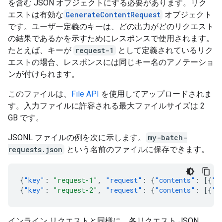
を含む JSON オブジェクトにする必要があります。リク
エストは有効な
GenerateContentRequest
オブジェクト
です。ユーザー定義のキーは、どの出力がどのリクエスト
の結果であるかを示すためにレスポンスで使用されます。
たとえば、キーが
request-1
として定義されているリク
エストの場合、レスポンスには同じキー名のアノテーショ
ンが付けられます。
このファイルは、
File API
を使用してアップロードされま
す。入力ファイルに許容される最大ファイルサイズは 2
GB です。
JSONL ファイルの例を次に示します。
my-batch-
requests.json
という名前のファイルに保存できます。
{
"key"
:
"request-1"
,
"request"
:
{
"contents"
:
[{
"p
{
"key"
:
"request-2"
,
"request"
:
{
"contents"
:
[{
"p
インライン リクエストと同様に、各リクエスト JSON