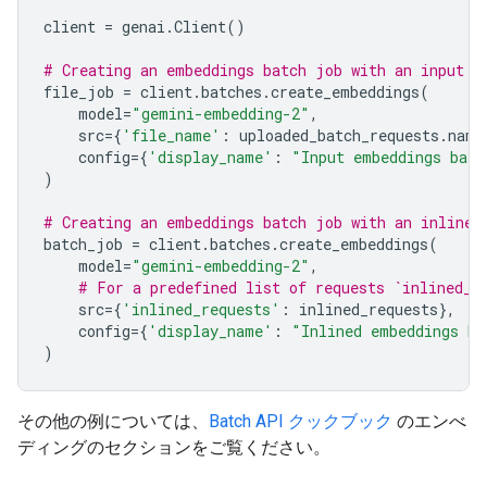
client
=
genai
.
Client
()
# Creating an embeddings batch job with an input f
file_job
=
client
.
batches
.
create_embeddings
(
model
=
"gemini-embedding-2"
,
src
=
{
'file_name'
:
uploaded_batch_requests
.
name
config
=
{
'display_name'
:
"Input embeddings batc
)
# Creating an embeddings batch job with an inline 
batch_job
=
client
.
batches
.
create_embeddings
(
model
=
"gemini-embedding-2"
,
# For a predefined list of requests `inlined_r
src
=
{
'inlined_requests'
:
inlined_requests
},
config
=
{
'display_name'
:
"Inlined embeddings ba
)
その他の例については、
Batch API クックブック
のエンべ
ディングのセクションをご覧ください。