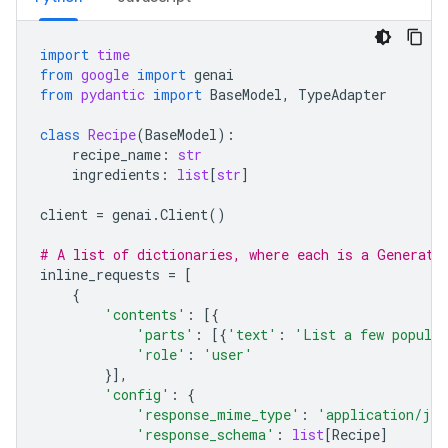
import
time
from
google
import
genai
from
pydantic
import
BaseModel
,
TypeAdapter
class
Recipe
(
BaseModel
):
recipe_name
:
str
ingredients
:
list
[
str
]
client
=
genai
.
Client
()
# A list of dictionaries, where each is a Generate
inline_requests
=
[
{
'contents'
:
[{
'parts'
:
[{
'text'
:
'List a few popular
'role'
:
'user'
}],
'config'
:
{
'response_mime_type'
:
'application/jso
'response_schema'
:
list
[
Recipe
]