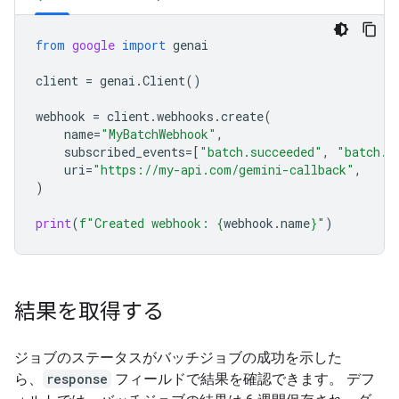
from
google
import
genai
client
=
genai
.
Client
()
webhook
=
client
.
webhooks
.
create
(
name
=
"MyBatchWebhook"
,
subscribed_events
=
[
"batch.succeeded"
,
"batch.f
uri
=
"https://my-api.com/gemini-callback"
,
)
print
(
f
"Created webhook: 
{
webhook
.
name
}
"
)
結果を取得する
ジョブのステータスがバッチジョブの成功を示した
ら、
response
フィールドで結果を確認できます。 デフ