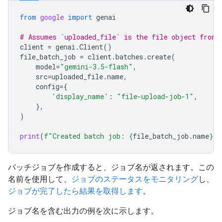
from
google
import
genai
# Assumes `uploaded_file` is the file object from 
client
=
genai
.
Client
()
file_batch_job
=
client
.
batches
.
create
(
model
=
"gemini-3.5-flash"
,
src
=
uploaded_file
.
name
,
config
=
{
'display_name'
:
"file-upload-job-1"
,
},
)
print
(
f
"Created batch job: 
{
file_batch_job
.
name
}
"
)
バッチジョブを作成すると、ジョブ名が返されます。この
名前を使用して、
ジョブのステータスをモニタリング
し、
ジョブが完了したら結果を取得します
。
ジョブ名を含む出力の例を次に示します。