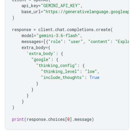
api_key
=
"GEMINI_API_KEY"
,
base_url
=
"https://generativelanguage.googleapi
)
response
=
client
.
chat
.
completions
.
create
(
model
=
"gemini-3.6-flash"
,
messages
=
[{
"role"
:
"user"
,
"content"
:
"Explai
extra_body
=
{
'extra_body'
:
{
"google"
:
{
"thinking_config"
:
{
"thinking_level"
:
"low"
,
"include_thoughts"
:
True
}
}
}
}
)
print
(
response
.
choices
[
0
]
.
message
)