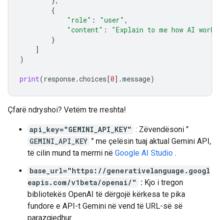
},
{
"role"
:
"user"
,
"content"
:
"Explain to me how AI works
}
]
)
print
(
response
.
choices
[
0
]
.
message
)
Çfarë ndryshoi? Vetëm tre rreshta!
api_key="GEMINI_API_KEY"
: Zëvendësoni "
GEMINI_API_KEY
" me çelësin tuaj aktual Gemini API,
të cilin mund ta merrni në
Google AI Studio
.
base_url="https://generativelanguage.googl
eapis.com/v1beta/openai/"
:
Kjo i tregon
bibliotekës OpenAI të dërgojë kërkesa te pika
fundore e API-t Gemini në vend të URL-së së
parazgjedhur.