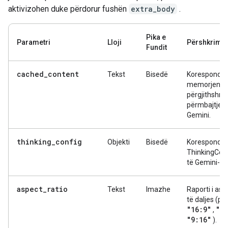
aktivizohen duke përdorur fushën
extra_body
.
Pika e
Parametri
Lloji
Përshkrimi
Fundit
cached_content
Tekst
Bisedë
Korespondo
memorjen e
përgjithshme
përmbajtjes 
Gemini.
thinking_config
Objekti
Bisedë
Korespondo
ThinkingCon
të Gemini-t.
aspect_ratio
Tekst
Imazhe
Raporti i asp
të daljes (p.s
"16:9"
"1:
,
"9:16"
).