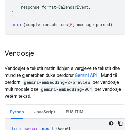
],
response_format
=
CalendarEvent
,
)
print
(
completion
.
choices
[
0
]
.
message
.
parsed
)
Vendosje
Vendosjet e tekstit matin lidhjen e vargjeve të tekstit dhe
mund të gjenerohen duke përdorur
Gemini API
. Mund të
përdorni
gemini-embedding-2-preview
për vendosje
multimodale ose
gemini-embedding-001
për vendosje
vetëm teksti.
Python
JavaScript
PUSHTIM
from
openai
import
OpenAI