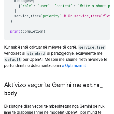
messages
=
[
{
"role"
:
"user"
,
"content"
:
"Write a short po
],
service_tier
=
"priority"
# Or service_tier="flex"
)
print
(
completion
)
Kur nuk është caktuar në mënyrë të qartë,
service_tier
vendoset si
standard
si parazgjedhje, ekuivalente me
default
për OpenAI. Mësoni më shumë rreth niveleve të
përfundimit në dokumentacionin
e Optimizimit
.
Aktivizo veçoritë Gemini me
extra
_
body
Ekzistojnë disa veçori të mbështetura nga Gemini që nuk
janë të disponueshme në modelet OpenAI, por mund të