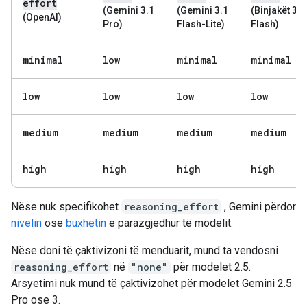
effort
(Gemini 3.1
(Gemini 3.1
(Binjakët 3
(OpenAI)
Pro)
Flash-Lite)
Flash)
minimal
low
minimal
minimal
low
low
low
low
medium
medium
medium
medium
high
high
high
high
Nëse nuk specifikohet
reasoning_effort
, Gemini përdor
nivelin
ose
buxhetin
e parazgjedhur të modelit.
Nëse doni të çaktivizoni të menduarit, mund ta vendosni
reasoning_effort
në
"none"
për modelet 2.5.
Arsyetimi nuk mund të çaktivizohet për modelet Gemini 2.5
Pro ose 3.