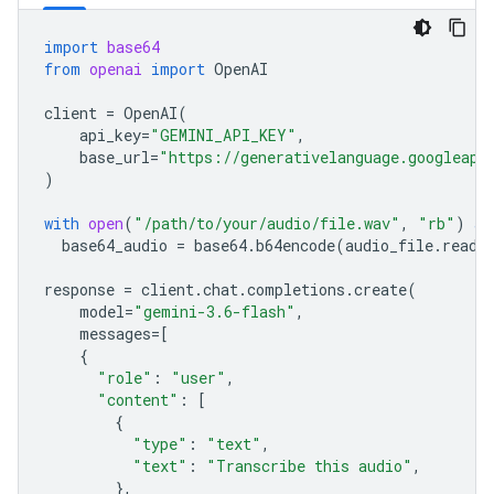
import
base64
from
openai
import
OpenAI
client
=
OpenAI
(
api_key
=
"GEMINI_API_KEY"
,
base_url
=
"https://generativelanguage.googleapi
)
with
open
(
"/path/to/your/audio/file.wav"
,
"rb"
)
as
base64_audio
=
base64
.
b64encode
(
audio_file
.
read
(
response
=
client
.
chat
.
completions
.
create
(
model
=
"gemini-3.6-flash"
,
messages
=
[
{
"role"
:
"user"
,
"content"
:
[
{
"type"
:
"text"
,
"text"
:
"Transcribe this audio"
,
},