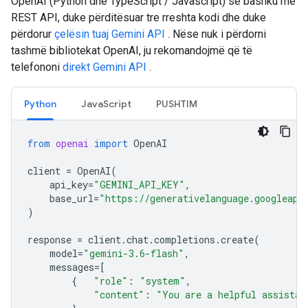
OpenAI (Python dhe TypeScript / Javascript) së bashku me
REST API, duke përditësuar tre rreshta kodi dhe duke
përdorur
çelësin tuaj Gemini API
. Nëse nuk i përdorni
tashmë bibliotekat OpenAI, ju rekomandojmë që të
telefononi
direkt Gemini API
.
Python
JavaScript
PUSHTIM
from
openai
import
OpenAI
client
=
OpenAI
(
api_key
=
"GEMINI_API_KEY"
,
base_url
=
"https://generativelanguage.googleapi
)
response
=
client
.
chat
.
completions
.
create
(
model
=
"gemini-3.6-flash"
,
messages
=
[
{
"role"
:
"system"
,
"content"
:
"You are a helpful assistan