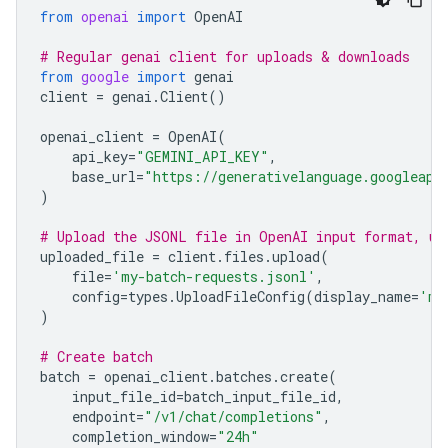
from
openai
import
OpenAI
# Regular genai client for uploads & downloads
from
google
import
genai
client
=
genai
.
Client
()
openai_client
=
OpenAI
(
api_key
=
"GEMINI_API_KEY"
,
base_url
=
"https://generativelanguage.googleapi
)
# Upload the JSONL file in OpenAI input format, us
uploaded_file
=
client
.
files
.
upload
(
file
=
'my-batch-requests.jsonl'
,
config
=
types
.
UploadFileConfig
(
display_name
=
'my
)
# Create batch
batch
=
openai_client
.
batches
.
create
(
input_file_id
=
batch_input_file_id
,
endpoint
=
"/v1/chat/completions"
,
completion_window
=
"24h"