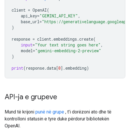
client
=
OpenAI
(
api_key
=
"GEMINI_API_KEY"
,
base_url
=
"https://generativelanguage.googleapi
)
response
=
client
.
embeddings
.
create
(
input
=
"Your text string goes here"
,
model
=
"gemini-embedding-2-preview"
)
print
(
response
.
data
[
0
]
.
embedding
)
API-ja e grupeve
Mund të krijoni
punë në grupe
, t'i dorëzoni ato dhe të
kontrolloni statusin e tyre duke përdorur bibliotekën
OpenAI.