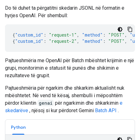
Do të duhet ta përgatitni skedarin JSONL në formatin e
hyrjes OpenAI. Për shembull:
{
"custom_id"
:
"request-1"
,
"method"
:
"POST"
,
"ur
{
"custom_id"
:
"request-2"
,
"method"
:
"POST"
,
"ur
Pajtueshmëria me OpenAI për Batch mbështet krijimin e një
grupi, monitorimin e statusit të punës dhe shikimin e
rezultateve të grupit.
Pajtueshmëria për ngarkim dhe shkarkim aktualisht nuk
mbështetet. Në vend të kësaj, shembulli i mëposhtëm
përdor klientin
genai
për ngarkimin dhe shkarkimin
e
skedarëve
, njësoj si kur përdoret Gemini
Batch API
.
Python