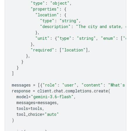
"type"
:
"object"
,
"properties"
:
{
"location"
:
{
"type"
:
"string"
,
"description"
:
"The city and state, e.
},
"unit"
:
{
"type"
:
"string"
,
"enum"
:
[
"ce
},
"required"
:
[
"location"
],
},
}
}
]
messages
=
[{
"role"
:
"user"
,
"content"
:
"What's t
response
=
client
.
chat
.
completions
.
create
(
model
=
"gemini-3.6-flash"
,
messages
=
messages
,
tools
=
tools
,
tool_choice
=
"auto"
)