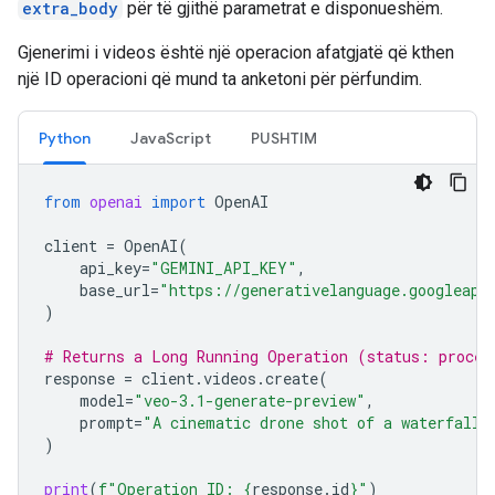
extra_body
për të gjithë parametrat e disponueshëm.
Gjenerimi i videos është një operacion afatgjatë që kthen
një ID operacioni që mund ta anketoni për përfundim.
Python
JavaScript
PUSHTIM
from
openai
import
OpenAI
client
=
OpenAI
(
api_key
=
"GEMINI_API_KEY"
,
base_url
=
"https://generativelanguage.googleapi
)
# Returns a Long Running Operation (status: proces
response
=
client
.
videos
.
create
(
model
=
"veo-3.1-generate-preview"
,
prompt
=
"A cinematic drone shot of a waterfall"
)
print
(
f
"Operation ID: 
{
response
.
id
}
"
)