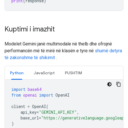
print
(
response
)
Kuptimi i imazhit
Modelet Gemini janë multimodale në thelb dhe ofrojnë
performancën më të mirë në klasën e tyre në
shumë detyra
të zakonshme të shikimit
.
Python
JavaScript
PUSHTIM
import
base64
from
openai
import
OpenAI
client
=
OpenAI
(
api_key
=
"GEMINI_API_KEY"
,
base_url
=
"https://generativelanguage.googleapi
)