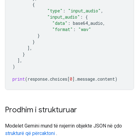
{
"type"
:
"input_audio"
,
"input_audio"
:
{
"data"
:
base64_audio
,
"format"
:
"wav"
}
}
],
}
],
)
print
(
response
.
choices
[
0
]
.
message
.
content
)
Prodhim i strukturuar
Modelet Gemini mund të nxjerrin objekte JSON në çdo
strukturë që përcaktoni
.