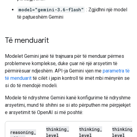
model="gemini-3.6-flash"
: Zgjidhni një model
të pajtueshëm Gemini
Të menduarit
Modelet Gemini janë të trajnuara për të menduar përmes
problemeve komplekse, duke çuar në një arsyetim të
përmirësuar ndjeshëm. API-ja Gemini vjen me
parametra të
të menduarit
të cilët i japin kontroll të imët mbi mënyrën se
si do të mendojë modeli.
Modele të ndryshme Gemini kanë konfigurime të ndryshme
arsyetimi, mund të shihni se si ato përputhen me përpjekjet
e arsyetimit të OpenAI si më poshtë:
thinking
_
thinking
_
thinking
_
reasoning
_
level
level
level