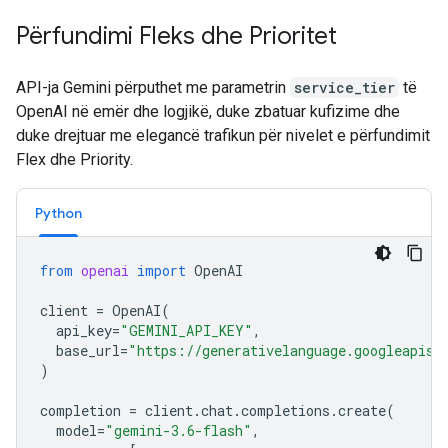
Përfundimi Fleks dhe Prioritet
API-ja Gemini përputhet me parametrin
service_tier
të
OpenAI në emër dhe logjikë, duke zbatuar kufizime dhe
duke drejtuar me elegancë trafikun për nivelet e përfundimit
Flex dhe Priority.
Python
from
openai
import
OpenAI
client
=
OpenAI
(
api_key
=
"GEMINI_API_KEY"
,
base_url
=
"https://generativelanguage.googleapis.
)
completion
=
client
.
chat
.
completions
.
create
(
model
=
"gemini-3.6-flash"
,