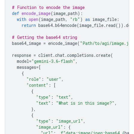
# Function to encode the image
def
encode_image
(
image_path
):
with
open
(
image_path
,
"rb"
)
as
image_file
:
return
base64
.
b64encode
(
image_file
.
read
())
.
dec
# Getting the base64 string
base64_image
=
encode_image
(
"Path/to/agi/image.jpe
response
=
client
.
chat
.
completions
.
create
(
model
=
"gemini-3.6-flash"
,
messages
=
[
{
"role"
:
"user"
,
"content"
:
[
{
"type"
:
"text"
,
"text"
:
"What is in this image?"
,
},
{
"type"
:
"image_url"
,
"image_url"
:
{
"url"
:
f
"data:image/jpeg;base64,
{
bas