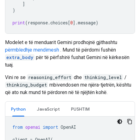
]
)
print
(
response
.
choices
[
0
]
.
message
)
Modelet e të menduarit Gemini prodhojnë gjithashtu
përmbledhje mendimesh
. Mund të përdorni fushën
extra_body
për të përfshirë fushat Gemini në kërkesën
tuaj.
Vini re se
reasoning_effort
dhe
thinking_level
/
thinking_budget
mbivendosen me njëra-tjetrën, kështu
që ato nuk mund të përdoren në të njëjtën kohë.
Python
JavaScript
PUSHTIM
from
openai
import
OpenAI
client
=
OpenAI
(