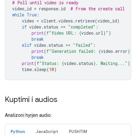
# Poll until video is ready
video_id
=
response
.
id
# From the create call
while
True
:
video
=
client
.
videos
.
retrieve
(
video_id
)
if
video
.
status
==
"completed"
:
print
(
f
"Video URL: 
{
video
.
url
}
"
)
break
elif
video
.
status
==
"failed"
:
print
(
f
"Generation failed: 
{
video
.
error
}
"
)
break
print
(
f
"Status: 
{
video
.
status
}
. Waiting..."
)
time
.
sleep
(
10
)
Kuptimi i audios
Analizoni hyrjen audio:
Python
JavaScript
PUSHTIM