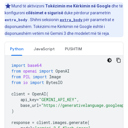
Mund të aktivizoni
Tokëzimin me Kërkimin në Google
dhe të
konfiguroni
cilësimet e sigurisë
duke përdorur parametrin
extra_body
. Shihni seksionin
extra_body
për parametrat e
disponueshëm. Tokëzimi me Kërkimin në Google është i
disponueshëm vetëm në Gemini 3 dhe modelet më të reja.
Python
JavaScript
PUSHTIM
import
base64
from
openai
import
OpenAI
from
PIL
import
Image
from
io
import
BytesIO
client
=
OpenAI
(
api_key
=
"GEMINI_API_KEY"
,
base_url
=
"https://generativelanguage.googleapi
)
response
=
client
.
images
.
generate
(