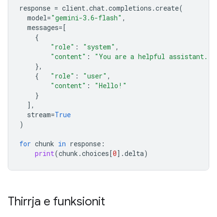
response
=
client
.
chat
.
completions
.
create
(
model
=
"gemini-3.6-flash"
,
messages
=
[
{
"role"
:
"system"
,
"content"
:
"You are a helpful assistant."
},
{
"role"
:
"user"
,
"content"
:
"Hello!"
}
],
stream
=
True
)
for
chunk
in
response
:
print
(
chunk
.
choices
[
0
]
.
delta
)
Thirrja e funksionit