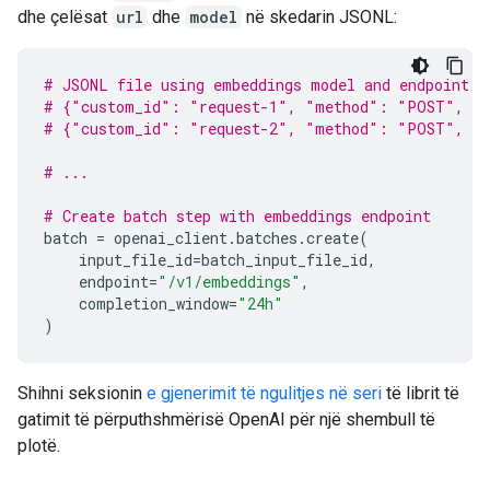
dhe çelësat
url
dhe
model
në skedarin JSONL:
# JSONL file using embeddings model and endpoint
# {"custom_id": "request-1", "method": "POST", "u
# {"custom_id": "request-2", "method": "POST", "u
# ...
# Create batch step with embeddings endpoint
batch
=
openai_client
.
batches
.
create
(
input_file_id
=
batch_input_file_id
,
endpoint
=
"/v1/embeddings"
,
completion_window
=
"24h"
)
Shihni seksionin
e gjenerimit të ngulitjes në seri
të librit të
gatimit të përputhshmërisë OpenAI për një shembull të
plotë.