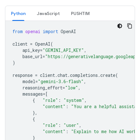
Python
JavaScript
PUSHTIM
from
openai
import
OpenAI
client
=
OpenAI
(
api_key
=
"GEMINI_API_KEY"
,
base_url
=
"https://generativelanguage.googleapi
)
response
=
client
.
chat
.
completions
.
create
(
model
=
"gemini-3.6-flash"
,
reasoning_effort
=
"low"
,
messages
=
[
{
"role"
:
"system"
,
"content"
:
"You are a helpful assistan
},
{
"role"
:
"user"
,
"content"
:
"Explain to me how AI works
}