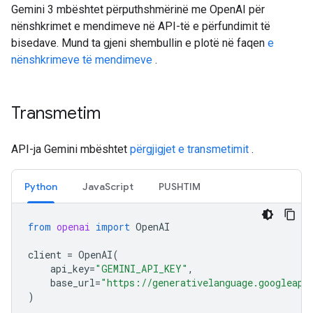
Gemini 3 mbështet përputhshmërinë me OpenAI për
nënshkrimet e mendimeve në API-të e përfundimit të
bisedave. Mund ta gjeni shembullin e plotë në faqen
e
nënshkrimeve të mendimeve
.
Transmetim
API-ja Gemini mbështet
përgjigjet e transmetimit
.
Python
JavaScript
PUSHTIM
from
openai
import
OpenAI
client
=
OpenAI
(
api_key
=
"GEMINI_API_KEY"
,
base_url
=
"https://generativelanguage.googleapi
)