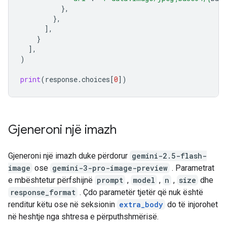
},
},
],
}
],
)
print
(
response
.
choices
[
0
])
Gjeneroni një imazh
Gjeneroni një imazh duke përdorur
gemini-2.5-flash-
image
ose
gemini-3-pro-image-preview
. Parametrat
e mbështetur përfshijnë
prompt
,
model
,
n
,
size
dhe
response_format
. Çdo parametër tjetër që nuk është
renditur këtu ose në seksionin
extra_body
do të injorohet
në heshtje nga shtresa e përputhshmërisë.