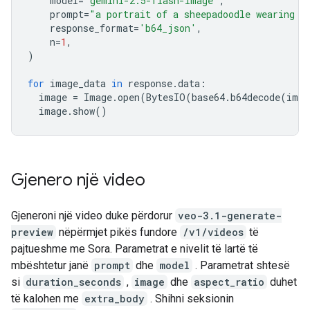
model
=
"gemini-2.5-flash-image"
,
prompt
=
"a portrait of a sheepadoodle wearing a
response_format
=
'b64_json'
,
n
=
1
,
)
for
image_data
in
response
.
data
:
image
=
Image
.
open
(
BytesIO
(
base64
.
b64decode
(
imag
image
.
show
()
Gjenero një video
Gjeneroni një video duke përdorur
veo-3.1-generate-
preview
nëpërmjet pikës fundore
/v1/videos
të
pajtueshme me Sora. Parametrat e nivelit të lartë të
mbështetur janë
prompt
dhe
model
. Parametrat shtesë
si
duration_seconds
,
image
dhe
aspect_ratio
duhet
të kalohen me
extra_body
. Shihni seksionin