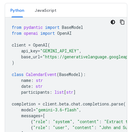
Python
JavaScript
from
pydantic
import
BaseModel
from
openai
import
OpenAI
client
=
OpenAI
(
api_key
=
"GEMINI_API_KEY"
,
base_url
=
"https://generativelanguage.googleapi
)
class
CalendarEvent
(
BaseModel
):
name
:
str
date
:
str
participants
:
list
[
str
]
completion
=
client
.
beta
.
chat
.
completions
.
parse
(
model
=
"gemini-3.6-flash"
,
messages
=
[
{
"role"
:
"system"
,
"content"
:
"Extract th
{
"role"
:
"user"
,
"content"
:
"John and Sus