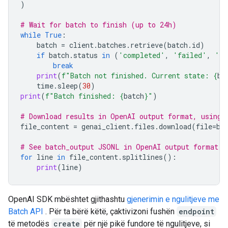
)
# Wait for batch to finish (up to 24h)
while
True
:
batch
=
client
.
batches
.
retrieve
(
batch
.
id
)
if
batch
.
status
in
(
'completed'
,
'failed'
,
'ca
break
print
(
f
"Batch not finished. Current state: 
{
ba
time
.
sleep
(
30
)
print
(
f
"Batch finished: 
{
batch
}
"
)
# Download results in OpenAI output format, using 
file_content
=
genai_client
.
files
.
download
(
file
=
ba
# See batch_output JSONL in OpenAI output format
for
line
in
file_content
.
splitlines
():
print
(
line
)
OpenAI SDK mbështet gjithashtu
gjenerimin e ngulitjeve me
Batch API
. Për ta bërë këtë, çaktivizoni fushën
endpoint
të metodës
create
për një pikë fundore të ngulitjeve, si