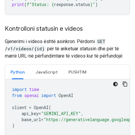
print
(
f
"Status: 
{
response
.
status
}
"
)
Kontrolloni statusin e videos
Gjenerimi i videos është asinkron. Përdorni
GET
/v1/videos/{id}
për të anketuar statusin dhe për të
marrë URL-në përfundimtare të videos kur të përfundojë:
Python
JavaScript
PUSHTIM
import
time
from
openai
import
OpenAI
client
=
OpenAI
(
api_key
=
"GEMINI_API_KEY"
,
base_url
=
"https://generativelanguage.googleapi
)