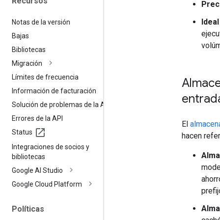
Recursos
Prec
Ideal
Notas de la versión
ejecu
Bajas
volú
Bibliotecas
Migración
Límites de frecuencia
Almace
Información de facturación
entrad
Solución de problemas de la API
Errores de la API
El
almacen
Status
hacen refer
Integraciones de socios y
Alma
bibliotecas
model
Google AI Studio
ahorr
Google Cloud Platform
prefi
Alma
Políticas