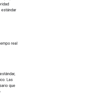
oridad
o estándar
tiempo real
estándar,
ico. Las
sario que
o