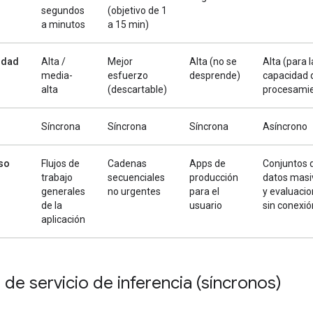
segundos
(objetivo de 1
a minutos
a 15 min)
idad
Alta /
Mejor
Alta (no se
Alta (para l
media-
esfuerzo
desprende)
capacidad 
alta
(descartable)
procesami
Síncrona
Síncrona
Síncrona
Asíncrono
so
Flujos de
Cadenas
Apps de
Conjuntos 
trabajo
secuenciales
producción
datos masi
generales
no urgentes
para el
y evaluaci
de la
usuario
sin conexió
aplicación
 de servicio de inferencia (síncronos)