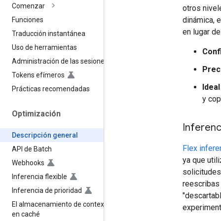
Comenzar
otros nivel
dinámica, 
Funciones
en lugar de 
Traducción instantánea
Uso de herramientas
Confi
Administración de las sesiones
Prec
Tokens efímeros
Ideal
Prácticas recomendadas
y cop
Optimización
Inferenc
Descripción general
Flex infer
API de Batch
ya que util
Webhooks
solicitudes
Inferencia flexible
reescribas 
Inferencia de prioridad
"descartabl
El almacenamiento de contexto
experimenta
en caché