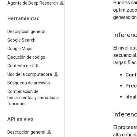
Puedes camb
Agente de Deep Research
optimizado
generación
Herramientas
Descripción general
Inferenc
Google Search
El nivel es
Google Maps
secuencial
Ejecución de código
largas filas
Contexto de URL
Confi
Uso de la computadora
Búsqueda de archivos
Prec
Combinación de
Ideal
herramientas y llamadas a
funciones
Inferenc
API en vivo
El procesa
Descripción general
alta critic