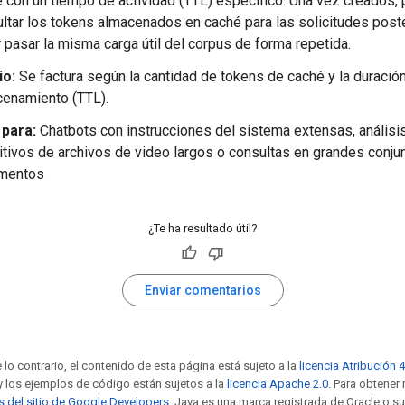
 con un tiempo de actividad (TTL) específico. Una vez creados,
ltar los tokens almacenados en caché para las solicitudes post
r pasar la misma carga útil del corpus de forma repetida.
io:
Se factura según la cantidad de tokens de caché y la duración
enamiento (TTL).
 para:
Chatbots con instrucciones del sistema extensas, análisi
itivos de archivos de video largos o consultas en grandes conju
mentos
¿Te ha resultado útil?
Enviar comentarios
 lo contrario, el contenido de esta página está sujeto a la
licencia Atribución 
 y los ejemplos de código están sujetos a la
licencia Apache 2.0
. Para obtener
as del sitio de Google Developers
. Java es una marca registrada de Oracle o su