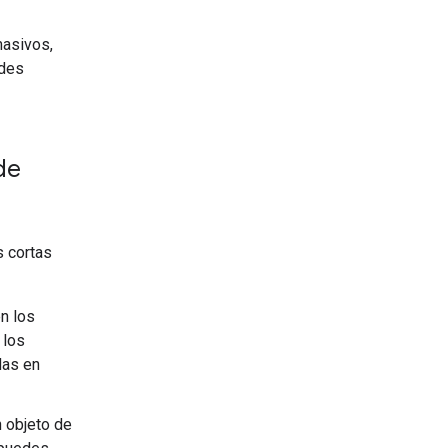
masivos,
ndes
de
s cortas
n los
 los
das en
 objeto de