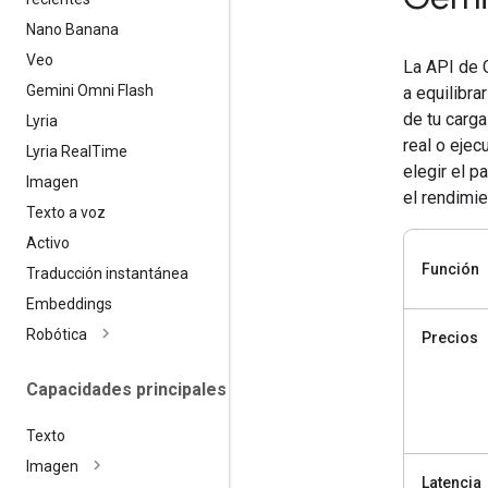
Nano Banana
Veo
La API de 
Gemini Omni Flash
a equilibra
de tu carg
Lyria
real o eje
Lyria Real
Time
elegir el 
Imagen
el rendimie
Texto a voz
Activo
Función
Traducción instantánea
Embeddings
Robótica
Precios
Capacidades principales
Texto
Imagen
Latencia