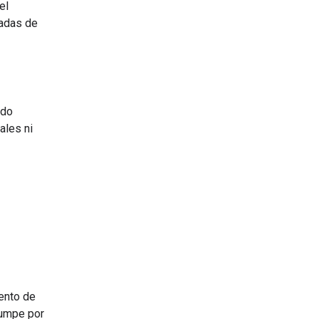
el
madas de
ido
ales ni
ento de
rrumpe por