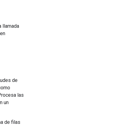
a llamada
 en
tudes de
 como
Procesa las
n un
a de filas