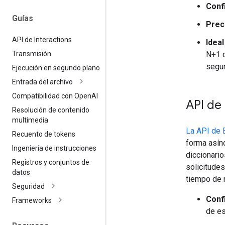
Confi
Guías
Prec
API de Interactions
Ideal
N+1 d
Transmisión
segun
Ejecución en segundo plano
Entrada del archivo
Compatibilidad con Open
AI
API de 
Resolución de contenido
multimedia
La API de 
Recuento de tokens
forma asín
Ingeniería de instrucciones
diccionari
Registros y conjuntos de
solicitude
datos
tiempo de 
Seguridad
Confi
Frameworks
de es