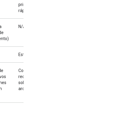
primer token más
rápido
a
N/A
de
ento)
Estado guardado
de
Consultas
vos
recurrentes
ones
sobre el mismo
n
archivo