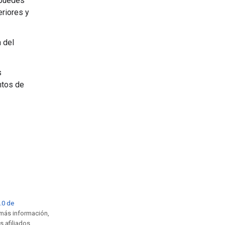
 puedes
eriores y
 del
s
ntos de
4.0 de
 más información,
s afiliados.