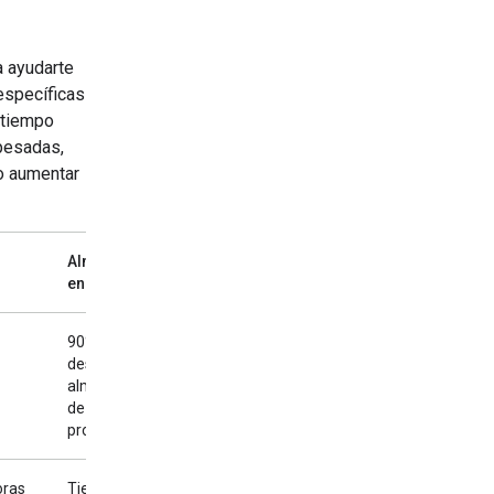
a ayudarte
 específicas
 tiempo
pesadas,
o aumentar
Almacenamiento
en caché
90% de
descuento +
almacenamiento
de tokens
prorrateado
oras
Tiempo hasta el