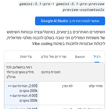
gemini-3.1-pro-preview
ו-
gemini-3.1-pro-
preview-customtools
אפשר לנסות את זה ב-Google AI Studio
השיפורים האחרונים בביצועים, באינטליגנציה ובנוחות השימוש
של משפחת המודלים הכי טובה בעולם להבנה מולטי-מודאלית,
ליכולות אג'נטיות ולתכנות בשיטת Vibe coding.
רגיל
Batch
שרירים של סלע
עדיפות
רמה בתשלום, לכל
תוכנית בחינם
מיליון טוקנים בדולר
ארה"ב
מחיר קלט
לא זמין
‫2.00$, הנחיות עם ‎ <=
200k טוקנים
‫4.00$, הנחיות עם ‎ >
200k טוקנים