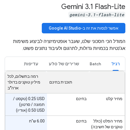
Gemini 3
.
1 Flash-Lite
gemini-3.1-flash-lite
אפשר לנסות את זה ב-Google AI Studio
המודל הכי חסכוני שלנו, שעבר אופטימיזציה לביצוע משימות
אג'נטיות בכמויות גדולות, לתרגום ולעיבוד נתונים פשוט.
רגיל
Batch
שרירים של סלע
עדיפות
רמה בתשלום, לכל
תוכנית בחינם
מיליון טוקנים בדולר
ארה"ב
מחיר קלט
בחינם
‫‎0.25 USD (טקסט /
תמונה / סרטון)
‎0.50 USD (אודיו)
מחיר הפלט (כולל
בחינם
6.00 ש"ח
טוקנים של חשיבה)