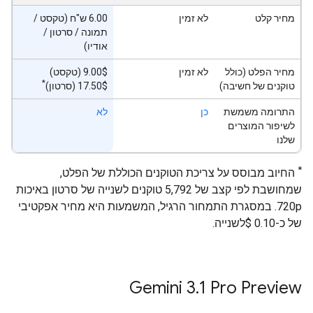
מחיר קלט
לא זמין
‫6.00 ש"ח (טקסט /
תמונה / סרטון /
אודיו)
מחיר הפלט (כולל
לא זמין
‫9.00$ (טקסט)
*
טוקנים של חשיבה)
‫17.50$ (סרטון)
התרומה משמשת
כן
לא
לשיפור המוצרים
שלנו
*
החיוב מבוסס על צריכת הטוקנים הכוללת של הפלט,
שמחושבת לפי קצב של 5,792 טוקנים לשנייה של סרטון באיכות
720p. במסגרת התמחור הרגיל, המשמעות היא מחיר אפקטיבי
של כ-0.10 $לשנייה.
‫Gemini 3
.
1 Pro Preview