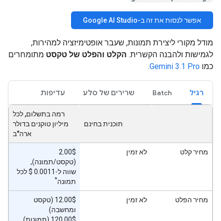
אפשר לנסות את זה ב-Google AI Studio
מודל מקורי ליצירת תמונות, שעבר אופטימיזציה למהירות,
לגמישות ולהבנה הקשרית.
הקלט והפלט של טקסט
מתומחרים
כמו
Gemini 3.1 Pro
.
רגיל
Batch
שרירים של סלע
עדיפות
רמה בתשלום, לכל
תוכנית בחינם
מיליון טוקנים בדולר
ארה"ב
מחיר קלט
לא זמין
‫2.00$‎
(טקסט/תמונה),
שווה ל-0.0011 $‎ לכל
*
תמונה
מחיר הפלט
לא זמין
‫12.00$ (טקסט
ומחשבה)
‫120.00$ (תמונות)