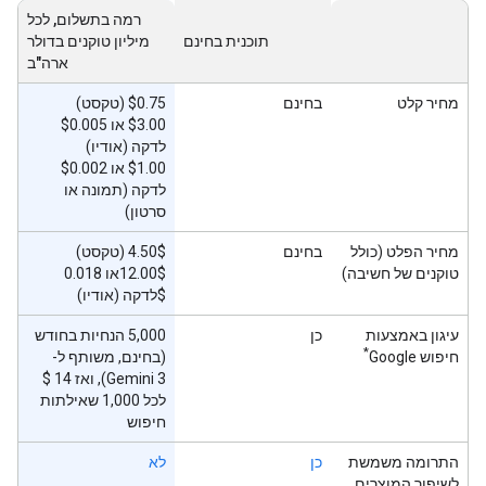
רמה בתשלום, לכל
תוכנית בחינם
מיליון טוקנים בדולר
ארה"ב
מחיר קלט
בחינם
‫$0.75 (טקסט)
‫$3.00 או $0.005
לדקה (אודיו)
‫$1.00 או $0.002
לדקה (תמונה או
סרטון)
מחיר הפלט (כולל
בחינם
‫4.50$ (טקסט)
טוקנים של חשיבה)
‫12.00$או 0.018
$לדקה (אודיו)
עיגון באמצעות
כן
‫5,000 הנחיות בחודש
*
חיפוש Google
(בחינם, משותף ל-
לכל 1,000 שאילתות
חיפוש
התרומה משמשת
כן
לא
לשיפור המוצרים