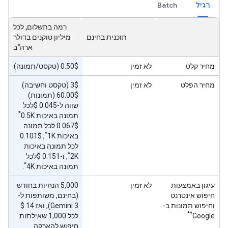
רגיל
Batch
רמה בתשלום, לכל
תוכנית בחינם
מיליון טוקנים בדולר
ארה"ב
מחיר קלט
לא זמין
‫0.50$ (טקסט/תמונה)
מחיר הפלט
לא זמין
‫3$ (טקסט וחשיבה)
‫60.00$ (תמונות)
שווה ל-0.045 $לכל
*
תמונה באיכות 0.5K
‫0.067$ לכל תמונה
*
באיכות 1K
, ‫0.101$
לכל תמונה באיכות
*
2K
, ו-0.151 $לכל
*
תמונה באיכות 4K
.
עיגון באמצעות
לא זמין
‫5,000 הנחיות בחודש
חיפוש אינטרנט
(בחינם, משותפות ל-
וחיפוש תמונות ב-
**
Google
לכל 1,000 שאילתות
חיפוש להארקה