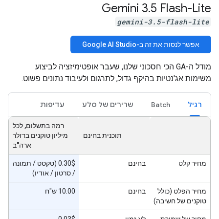
Gemini 3
.
5 Flash-Lite
gemini-3.5-flash-lite
אפשר לנסות את זה ב-Google AI Studio
מודל ה-GA הכי חסכוני שלנו, שעבר אופטימיזציה לביצוע
משימות אג'נטיות בהיקף גדול, לתרגום ולעיבוד נתונים פשוט.
רגיל
Batch
שרירים של סלע
עדיפות
רמה בתשלום, לכל
תוכנית בחינם
מיליון טוקנים בדולר
ארה"ב
מחיר קלט
בחינם
‫0.30$ (טקסט / תמונה
/ סרטון / אודיו)
מחיר הפלט (כולל
בחינם
10.00 ש"ח
טוקנים של חשיבה)
מחיר של שמירת
לא זמין
‫0.03$