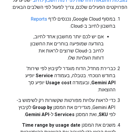
מגבלות ההוצאות החדשות לפי רמת חשבון לחיוב
ישפיעו על
הפרויקטים הפעילים שלכם, צריך לפעול לפי השלבים הבאים:
במסוף Google Cloud, נכנסים לדף
Reports
בחשבון לחיוב ב-Cloud.
אם יש לכם יותר מחשבון אחד לחיוב,
בהודעה שמופיעה בוחרים את החשבון
לחיוב ב-Cloud שרוצים לראות את
דוחות העלויות שלו.
כברירת מחדל, הדוח מוגדר ל'קיבוץ לפי שירות'
בחודש הנוכחי. בטבלה, בעמודה
Service
יופיע
Gemini API
, ובעמודה
Usage cost
יופיע סך
ההוצאות.
כדי לראות עלויות מפורטות שקשורות רק לשימוש ב-
Gemini API, מגדירים את המסנן
Group by
לקיבוץ
לפי
SKU
, ואת המסנן
Services
ל-
Gemini API
.
משנים את המסנן
Time range by usage date