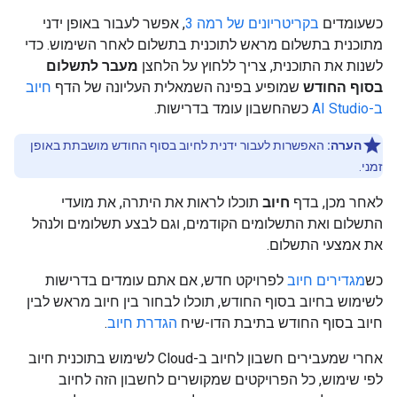
כשעומדים
בקריטריונים של רמה 3
, אפשר לעבור באופן ידני
מתוכנית בתשלום מראש לתוכנית בתשלום לאחר השימוש. כדי
לשנות את התוכנית, צריך ללחוץ על הלחצן
מעבר לתשלום
בסוף החודש
שמופיע בפינה השמאלית העליונה של הדף
חיוב
ב-AI Studio
כשהחשבון עומד בדרישות.
הערה:
האפשרות לעבור ידנית לחיוב בסוף החודש מושבתת באופן
זמני.
לאחר מכן, בדף
חיוב
תוכלו לראות את היתרה, את מועדי
התשלום ואת התשלומים הקודמים, וגם לבצע תשלומים ולנהל
את אמצעי התשלום.
כש
מגדירים חיוב
לפרויקט חדש, אם אתם עומדים בדרישות
לשימוש בחיוב בסוף החודש, תוכלו לבחור בין חיוב מראש לבין
חיוב בסוף החודש בתיבת הדו-שיח
הגדרת חיוב
.
אחרי שמעבירים חשבון לחיוב ב-Cloud לשימוש בתוכנית חיוב
לפי שימוש, כל הפרויקטים שמקושרים לחשבון הזה לחיוב