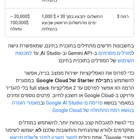
בהצלחה
רמה 3
התשלום יתבצע בסך ‎1,000 $‎ + 30
‫20,000$ –
ימים מהתשלום הראשון שבוצע
100,000$
בהצלחה
ומעלה
בחשבונות חדשים מתחילים בתוכנית בחינם, שמאפשרת גישה
ל
מודלים מסוימים
ב-Gemini API וב-AI Studio, עד
למכסות
השימוש
של המודלים בתוכנית בחינם.
כדי לפרוס את האפליקציות ישירות ממצב בנייה, אפשר
להשתמש ב
חבילת Starter של Google Cloud
. במסגרת
הרמה הזו אפשר לפרסם עד 2 אפליקציות full stack בלי להגדיר
פרויקט ב-Google Cloud או חשבון לחיוב. פרטים נוספים זמינים
במאמר בנושא
פריסה מ-Google AI Studio
וב
מאמרי העזרה
בנושא רמת ההתחלה של Google Cloud
.
כדי לגשת למגבלות קצב גבוהות יותר, להשתמש במודלים
מתקדמים ולוודא שההנחיות והתשובות שלכם
לא
ישמשו לשיפור
*
מוצרי Google
, אתם יכולים
לקשר חשבון לחיוב
ו
לשלם מראש