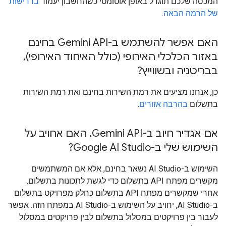
המכסה שלכם תוגדל באופן אוטומטי כשהחשבון יעמוד
בדרישות
של הרמה הבאה
.
האם אפשר להשתמש ב-Gemini API בחינם
באזור הכלכלי האירופי (כולל האיחוד האירופי)
,
בבריטניה ובשווייץ?
כן, אנחנו מציעים את רמת השירות בחינם ואת רמת השירות
בתשלום
בהרבה אזורים
.
אם אגדיר חיוב ב-Gemini API
,
האם אחויב על
השימוש שלי ב-Google AI Studio?
השימוש ב-AI Studio נשאר בחינם, אלא אם המשתמשים
מקשרים מפתח API בתשלום כדי לגשת לתכונות בתשלום.
אחרי שמקשרים מפתח API בתשלום כחלק מפרויקט בתשלום
ב-AI Studio, יחויב על השימוש ב-AI Studio במפתח הזה. אפשר
לעבור בין פרויקטים במסלול בתשלום לבין פרויקטים במסלול