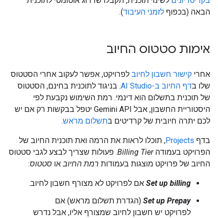
בקריטריונים
לשינוי תוכנית, תקבלו שדרוג אוטומטי לתוכנית
הבאה (בכפוף
לזמני העיבוד
).
אימות סטטוס החיוב
אחרי
קישור חשבון לחיוב
לפרויקט, אפשר לעקוב אחרי הסטטוס
שלו ב
דף החיוב ב-AI Studio
. בניגוד לתוכנית בחינם, הסטטוס
של תוכנית בתשלום הוא דינמי. רמת השימוש נקבעת לפי
היסטוריית החשבון, אבל Gemini API יטפל בבקשות רק אם יש
לכם יתרה חיובית של קרדיטים ב
תשלום מראש
.
בדף
Projects
, תוכלו לראות את הרמה ואת תוכנית החיוב של
הפרויקט בעמודה
Billing Tier
. פעולות שצריך לבצע לגבי סטטוס
החיוב של פרויקט מוצגות בעמודות
רמת החיוב
או
סטטוס
:
Set up billing
אם לפרויקט לא מצורף חשבון לחיוב.
Set up Prepay
(הגדרת תשלום מראש) אם
לפרויקט יש חשבון לחיוב שמצורף אליו, אבל נדרש