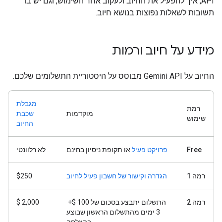
API, איך להפעיל את החיוב ולעקוב אחר השימוש, וגם יש בו
תשובות לשאלות נפוצות בנושא חיוב.
מידע על חיוב ורמות
החיוב על Gemini API מבוסס על היסטוריית התשלומים שלכם.
מגבלת
רמת
מוקדמות
שכבת
שימוש
החיוב
Free
פרויקט פעיל
או תקופת ניסיון בחינם
לא רלוונטי
רמה 1
הגדרה וקישור של חשבון פעיל לחיוב
‎$250
רמה 2
התשלום יתבצע בסכום של 100 $‎ +
2,000 $
3 ימים מהתשלום הראשון שבוצע