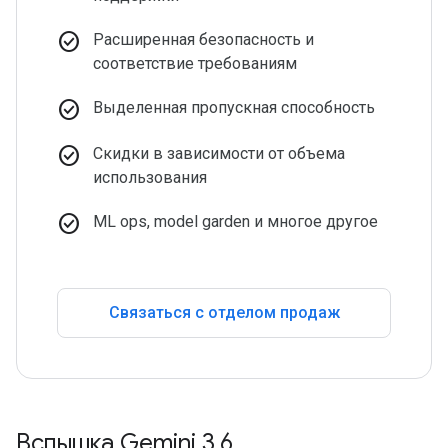
check_circle
Расширенная безопасность и
соответствие требованиям
check_circle
Выделенная пропускная способность
check_circle
Скидки в зависимости от объема
использования
check_circle
ML ops, model garden и многое другое
Связаться с отделом продаж
Вспышка Gemini 3
.
6