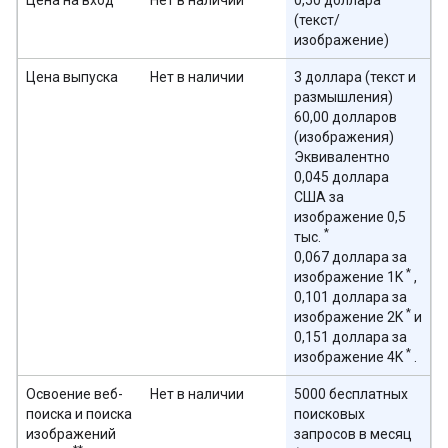
Цена на вход
Нет в наличии
0,50 доллара
(текст/
изображение)
Цена выпуска
Нет в наличии
3 доллара (текст и
размышления)
60,00 долларов
(изображения)
Эквивалентно
0,045 доллара
США за
изображение 0,5
*
тыс.
0,067 доллара за
*
изображение 1K
,
0,101 доллара за
*
изображение 2K
и
0,151 доллара за
*
изображение 4K
.
Освоение веб-
Нет в наличии
5000 бесплатных
поиска и поиска
поисковых
изображений
запросов в месяц