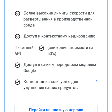
check_circle
Более высокие лимиты скорости для
развертывания в производственной
среде
check_circle
Доступ к контекстному кэшированию
check_circle
Пакетный
(снижение стоимости на
API
50%)
check_circle
Доступ к самым передовым моделям
Google
check_circle
Контент
не
используется для
*
улучшения наших продуктов
Перейти на платную версию