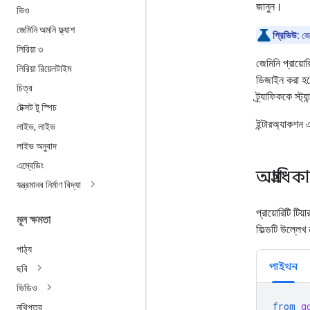
জানুন।
ভিও
জেমিনি অমনি ফ্ল্যাশ
প্রিভিউ:
জে
লিরিয়া ৩
জেমিনি প্রায়োর
লিরিয়া রিয়েলটাইম
ডিজাইন করা হয়ে
চিত্র
ট্র্যাফিককে স্ট্
টেক্সট টু স্পিচ
ইন্টারঅ্যাকশন 
লাইভ
,
লাইভ
লাইভ অনুবাদ
এম্বেডিং
অগ্রাধি
যন্ত্রমানব নির্মাণ বিদ্যা
প্রায়োরিটি টিয
মূল ক্ষমতা
ফিল্ডটি উল্লেখ
পাঠ্য
পাইথন
ছবি
ভিডিও
from
g
নথিপত্র