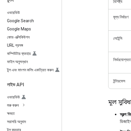
টুলস
বৈশিষ্ট্য
ওভারভিউ
মূল্য নির্ধারণ
Google Search
Google Maps
কোড এক্সিকিউশন
লেটেন্সি
URL প্রসঙ্গ
কম্পিউটার ব্যবহার
নির্ভরযোগ্যতা
ফাইল অনুসন্ধান
টুল এবং ফাংশন কলিং একত্রিত করুন
ইন্টারফেস
লাইভ API
ওভারভিউ
মূল সুবিধ
শুরু করুন
ক্ষমতা
স্বল্প ব
ডিজাইন
সরাসরি অনুবাদ
টুল ব্যবহার