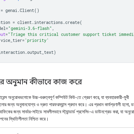
=
genai
.
Client
()
ction
=
client
.
interactions
.
create
(
del
=
"gemini-3.6-flash"
,
put
=
"Triage this critical customer support ticket immedi
rvice_tier
=
'priority'
interaction
.
output_text
)
কার অনুমান কীভাবে কাজ করে
ারেন্স অনুরোধগুলোকে উচ্চ-গুরুত্বপূর্ণ কম্পিউট কিউ-তে প্রেরণ করে, যা ব্যবহারকারী-মুখী
লোর জন্য অনুমানযোগ্য ও দ্রুত পারফরম্যান্স প্রদান করে। এর প্রধান কার্যপ্রণালী হলো, ড
্যাফিকের জন্য সার্ভার-সাইডে সাবলীলভাবে স্ট্যান্ডার্ড প্রসেসিং-এ ডাউনগ্রেড করা, যা অনুরোধট
েশনের স্থিতিশীলতা নিশ্চিত করে।