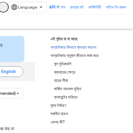
API কী পান
রান্নার বই
কমিউনিটি
সাইন-ইন করুন
এই পৃষ্ঠায় যা যা আছে
এই
অগ্রাধিকার কিভাবে ব্যবহার করবেন
অগ্রাধিকার অনুমান কীভাবে কাজ করে
মূল সুবিধাগুলি
ব্যবহারের ক্ষেত্র
হারের সীমা
মার্জিত অবনমন যুক্তি
mmended)
ক্লায়েন্টের দায়িত্ব
মূল্য নির্ধারণ
সমর্থিত মডেল
এরপর কী?
রা যায় তা