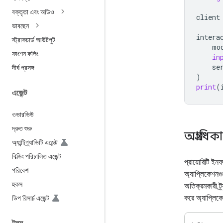
বক্তৃতা এবং অডিও
client
ভাবছেন
intera
স্ট্রাকচার্ড আউটপুট
mo
ফাংশন কলিং
in
se
দীর্ঘ প্রসঙ্গ
)
print
(
এজেন্ট
ওভারভিউ
দ্রুত শুরু
অগ্রাধি
অ্যান্টিগ্র্যাভিটি এজেন্ট
বিল্ডিং পরিচালিত এজেন্ট
প্রায়োরিটি ইনফ
পরিবেশ
অ্যাপ্লিকেশনগু
হুকস
অতিক্রমকারী ট্র
করে অ্যাপ্লিক
ডিপ রিসার্চ এজেন্ট