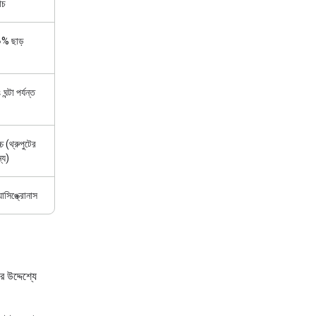
াচ
% ছাড়
ঘন্টা পর্যন্ত
্চ (থ্রুপুটের
্য)
যাসিঙ্ক্রোনাস
র উদ্দেশ্যে