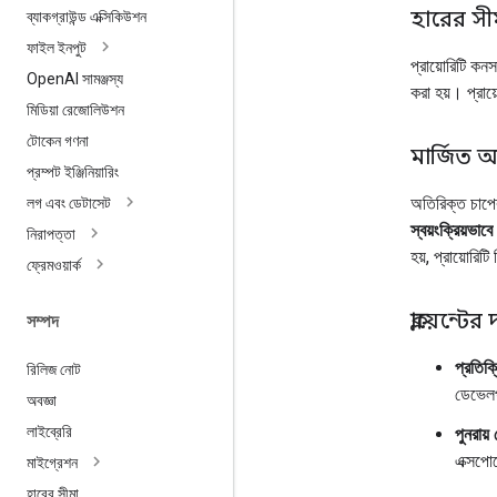
হারের সী
ব্যাকগ্রাউন্ড এক্সিকিউশন
ফাইল ইনপুট
প্রায়োরিটি কন
Open
AI সামঞ্জস্য
করা হয়। প্রায
মিডিয়া রেজোলিউশন
টোকেন গণনা
মার্জিত অ
প্রম্পট ইঞ্জিনিয়ারিং
অতিরিক্ত চাপের
লগ এবং ডেটাসেট
স্বয়ংক্রিয়ভাবে 
নিরাপত্তা
হয়, প্রায়োরিটি
ফ্রেমওয়ার্ক
ক্লায়েন্টের 
সম্পদ
প্রতিক্র
রিলিজ নোট
ডেভেলপ
অবজ্ঞা
লাইব্রেরি
পুনরায় চ
এক্সপো
মাইগ্রেশন
হারের সীমা