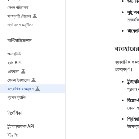
উচ্চ নি
সেশন পরিচালনা
সুষ্ঠু 
ক্ষণস্থায়ী টোকেন
স্বয়ংক
সর্বোত্তম অনুশীলন
ঝামেলা
অপ্টিমাইজেশান
ব্যবহারের 
ওভারভিউ
ব্যবসায়িক-গুরু
ব্যাচ API
গুরুত্বপূর্ণ।
ওয়েবহুক
ফ্লেক্স ইনফারেন্স
ইন্টারে
অগ্রাধিকার অনুমান
প্রদান
প্রসঙ্গ ক্যাশিং
রিয়েল-
যেমন ল
নির্দেশিকা
প্রিমিয়
উদ্দেশ
ইন্টারঅ্যাকশন API
স্ট্রিমিং