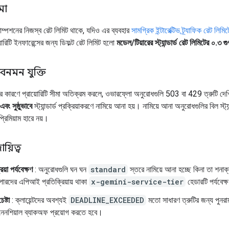
মা
সাম্পশনের নিজস্ব রেট লিমিট থাকে, যদিও এর ব্যবহার
সামগ্রিক ইন্টারেক্টিভ ট্র্যাফিক রেট লিমিট
়োরিটি ইনফারেন্সের জন্য ডিফল্ট রেট লিমিট হলো
মডেল/টিয়ারের স্ট্যান্ডার্ড রেট লিমিটের ০.৩ 
বনমন যুক্তি
 কারণে প্রায়োরিটি সীমা অতিক্রম করলে, ওভারফ্লো অনুরোধগুলি 503 বা 429 ত্রুটি দেখিয়ে
এবং সুষ্ঠুভাবে
স্ট্যান্ডার্ড প্রক্রিয়াকরণে নামিয়ে আনা হয়। নামিয়ে আনা অনুরোধগুলির বিল স্ট্যা
 প্রিমিয়াম হারে নয়।
দায়িত্ব
িয়া পর্যবেক্ষণ
: অনুরোধগুলি ঘন ঘন
standard
স্তরে নামিয়ে আনা হচ্ছে কিনা তা শনা
ারদের এপিআই প্রতিক্রিয়ায় থাকা
x-gemini-service-tier
হেডারটি পর্যবেক
েষ্টা
: ক্লায়েন্টদের অবশ্যই
DEADLINE_EXCEEDED
মতো সাধারণ ত্রুটির জন্য পুনরায
নেনশিয়াল ব্যাকঅফ প্রয়োগ করতে হবে।