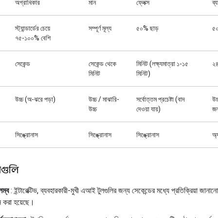
অগ্রাধিকার
মান
ফ্লেক্স
ব্য
স্ট্যান্ডার্ডের চেয়ে
সম্পূর্ণ মূল্য
৫০% ছাড়
৫০
৭৫-১০০% বেশি
সেকেন্ড
সেকেন্ড থেকে
মিনিট (লক্ষ্যমাত্রা ১-১৫
২৪ 
মিনিট
মিনিট)
উচ্চ (অ-ঝরে পড়া)
উচ্চ / মাঝারি-
সর্বোত্তম প্রচেষ্টা (বাদ
উচ
উচ্চ
দেওয়া যায়)
জন
সিঙ্ক্রোনাস
সিঙ্ক্রোনাস
সিঙ্ক্রোনাস
অ্
াগুলি
িলম্ব
: ইন্টারেক্টিভ, ব্যবহারকারী-মুখী এআই টুলগুলির জন্য সেকেন্ডের মধ্যে প্রতিক্রিয়া জানানো
 করা হয়েছে।