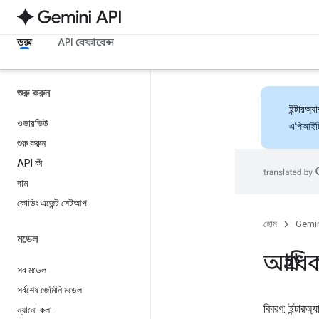
ডক্স
API রেফারেন্স
শুরু করুন
ইন্টারঅ
ওভারভিউ
এপিআইটি 
শুরু করুন
API কী
দাম
কোডিং এজেন্ট সেটআপ
হোম
Gemin
মডেল
অগ্রাধ
সব মডেল
সর্বশেষ জেমিনি মডেল
বিবরণ: ইন্টারঅ্
ন্যানো কলা