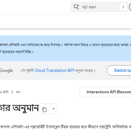
/
্যাকশনস এপিআই
এখন সর্বসাধারণের জন্য উপলব্ধ। সর্বশেষ সকল ফিচার ও মডেল ব্যবহারের জন্য আমরা 
ব্যবহারের পরামর্শ দিচ্ছি।
এই পৃষ্ঠাটি
Cloud Translation API
অনুবাদ করেছে।
Interactions API (Reco
i API
ডক্স
িকার অনুমান
যাকশনস এপিআই-এর প্রায়োরিটি ইনফারেন্স টিয়ার ব্যবহার করে কীভাবে ল্যাটেন্সি অপ্টিমাইজ ক