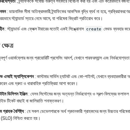
র্ভরযোগ্যতা
: ট্র্যাফিককে সর্বোচ্চ গুরুত্ব সহকারে বিবেচনা করা হয় এবং এটি কঠোরভাবে বর্জ
অবনমন
: ডায়নামিক সীমা অতিক্রমকারী ট্র্যাফিকের আকস্মিক বৃদ্ধি ব্যর্থ না হয়ে, প্রক্রিয়াকরণে
্রিয়ভাবে স্ট্যান্ডার্ড স্তরে নেমে আসে, যা পরিষেবা বিভ্রাট প্রতিরোধ করে।
হীন
: স্ট্যান্ডার্ড এবং ফ্লেক্স টায়ারের মতোই একই সিঙ্ক্রোনাস
create
মেথড ব্যবহার কর
ক্ষেত্র
ত্বপূর্ণ ওয়ার্কফ্লোর জন্য প্রায়োরিটি প্রসেসিং আদর্শ, যেখানে পারফরম্যান্স এবং নির্ভরযোগ্যত
ক্টিভ এআই অ্যাপ্লিকেশন
: কাস্টমার সার্ভিস চ্যাটবট এবং কো-পাইলট, যেখানে ব্যবহারকারীরা 
 করেন এবং দ্রুত ও ধারাবাহিক প্রতিক্রিয়া আশা করেন।
টাইম ডিসিশন ইঞ্জিন
: যেসব সিস্টেমের জন্য অত্যন্ত নির্ভরযোগ্য ও স্বল্প-বিলম্বের ফলাফল
াইভ টিকেট বাছাই বা জালিয়াতি শনাক্তকরণ।
াম গ্রাহক বৈশিষ্ট্য
: যে সকল ডেভেলপারকে অর্থ প্রদানকারী গ্রাহকদের জন্য উচ্চতর পরিষেবা
্য (SLO) নিশ্চিত করতে হয়।