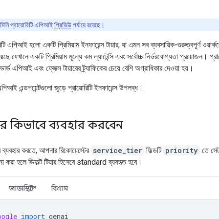
মিনি প্রায়োরিটি এপিআই
প্রিভিউ
পর্যায়ে রয়েছে।
িটি এপিআই হলো একটি প্রিমিয়াম ইনফারেন্স টায়ার, যা এমন সব ব্যবসায়িক-গুরুত্বপূর্ণ ওয়ার
ছে যেখানে একটি প্রিমিয়াম মূল্যে কম ল্যাটেন্সি এবং সর্বোচ্চ নির্ভরযোগ্যতা প্রয়োজন। প্রায
যান্ডার্ড এপিআই এবং ফ্লেক্স টায়ারের ট্র্যাফিকের চেয়ে বেশি অগ্রাধিকার দেওয়া হয়।
এপিআই এন্ডপয়েন্টগুলো জুড়ে প্রায়োরিটি ইনফারেন্স উপলব্ধ।
কার কিভাবে ব্যবহার করবেন
়ার ব্যবহার করতে, আপনার রিকোয়েস্টের
service_tier
ফিল্ডটি
priority
তে সে
 না করা হলে ডিফল্ট টিয়ার হিসেবে standard ব্যবহৃত হবে।
জাভাস্ক্রিপ্ট
বিশ্রাম
oogle
import
genai