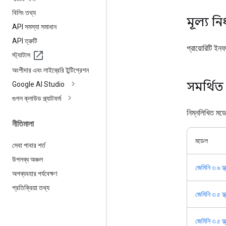
বিলিং তথ্য
মূল্য নি
API সমস্যা সমাধান
API ত্রুটি
প্রায়োরিটি ইনফ
স্ট্যাটাস
অংশীদার এবং লাইব্রেরি ইন্টিগ্রেশন
সমর্থি
Google AI Studio
গুগল ক্লাউড প্ল্যাটফর্ম
নিম্নলিখিত মডেল
নীতিমালা
মডেল
সেবা পাবার শর্ত
উপলব্ধ অঞ্চল
জেমিনি ৩.৬ ফ্ল
অপব্যবহার পর্যবেক্ষণ
প্রতিক্রিয়া তথ্য
জেমিনি ৩.৫ ফ্
জেমিনি ৩.৫ ফ্ল