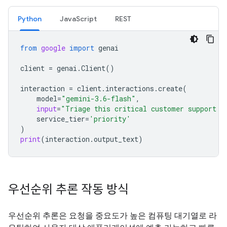
Python
JavaScript
REST
from
google
import
genai
client
=
genai
.
Client
()
interaction
=
client
.
interactions
.
create
(
model
=
"gemini-3.6-flash"
,
input
=
"Triage this critical customer support t
service_tier
=
'priority'
)
print
(
interaction
.
output_text
)
우선순위 추론 작동 방식
우선순위 추론은 요청을 중요도가 높은 컴퓨팅 대기열로 라