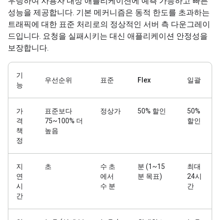
우팅하여 사용자 대상 애플리케이션에 예측 가능하고 빠른
성능을 제공합니다. 기본 메커니즘은 동적 한도를 초과하는
트래픽에 대한 표준 처리로의 정상적인 서버 측 다운그레이
드입니다. 요청을 실패시키는 대신 애플리케이션 안정성을
보장합니다.
기
우선순위
표준
Flex
일괄
능
가
표준보다
정상가
50% 할인
50%
격
75~100% 더
할인
책
높음
정
지
초
수 초
분 (1~15
최대
연
에서
분 목표)
24시
시
수 분
간
간