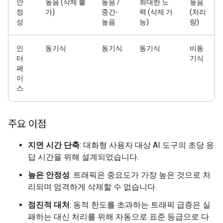
안
높음 (삭제 불
높음 /
최대한 노
높음
정
가)
중간-
력 (삭제 가
(처리
성
높음
능)
량)
인
동기식
동기식
동기식
비동
터
기식
페
이
스
주요 이점
지연 시간 단축
: 대화형 사용자 대상 AI 도구의 초당 응
답 시간을 위해 설계되었습니다.
높은 안정성
: 트래픽은 중요도가 가장 높은 것으로 처
리되며 엄격하게 삭제할 수 없습니다.
점진적 대처
: 동적 한도를 초과하는 트래픽 급증은 실
패하는 대신 처리를 위해 자동으로 표준 등급으로 다