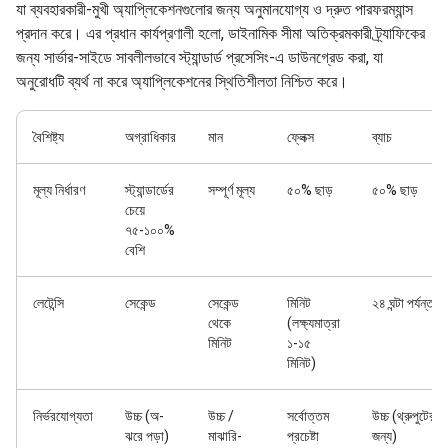
যা ব্যবহারকারী-মুখী অ্যাপ্লিকেশনগুলোর জন্য অনুমানযোগ্য ও দ্রুত পারফরম্যান্স
প্রদান করে। এর প্রধান কার্যপ্রণালী হলো, ডাইনামিক সীমা অতিক্রমকারী ট্র্যাফিকের
জন্য সার্ভার-সাইডে সাবলীলভাবে স্ট্যান্ডার্ড প্রসেসিং-এ ডাউনগ্রেড করা, যা
অনুরোধটি ব্যর্থ না করে অ্যাপ্লিকেশনের স্থিতিশীলতা নিশ্চিত করে।
বৈশিষ্ট্য
অগ্রাধিকার
মান
ফ্লেক্স
ব্যাচ
মূল্য নির্ধারণ
স্ট্যান্ডার্ডের
সম্পূর্ণ মূল্য
৫০% ছাড়
৫০% ছাড়
চেয়ে
৭৫-১০০%
বেশি
লেটেন্সি
সেকেন্ড
সেকেন্ড
মিনিট
২৪ ঘন্টা পর্যন্ত
থেকে
(লক্ষ্যমাত্রা
মিনিট
১-১৫
মিনিট)
নির্ভরযোগ্যতা
উচ্চ (অ-
উচ্চ /
সর্বোত্তম
উচ্চ (থ্রুপুটের
ঝরে পড়া)
মাঝারি-
প্রচেষ্টা
জন্য)