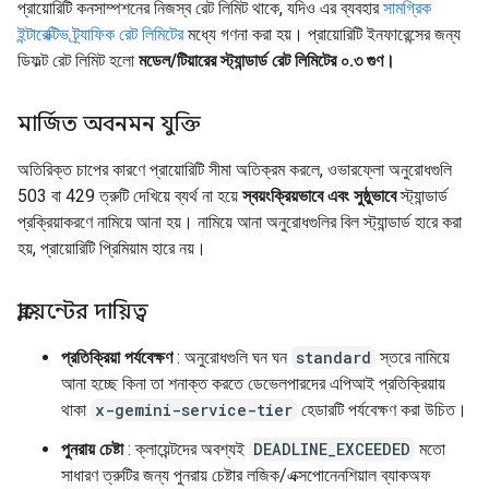
প্রায়োরিটি কনসাম্পশনের নিজস্ব রেট লিমিট থাকে, যদিও এর ব্যবহার
সামগ্রিক
ইন্টারেক্টিভ ট্র্যাফিক রেট লিমিটের
মধ্যে গণনা করা হয়। প্রায়োরিটি ইনফারেন্সের জন্য
ডিফল্ট রেট লিমিট হলো
মডেল/টিয়ারের স্ট্যান্ডার্ড রেট লিমিটের ০.৩ গুণ।
মার্জিত অবনমন যুক্তি
অতিরিক্ত চাপের কারণে প্রায়োরিটি সীমা অতিক্রম করলে, ওভারফ্লো অনুরোধগুলি
503 বা 429 ত্রুটি দেখিয়ে ব্যর্থ না হয়ে
স্বয়ংক্রিয়ভাবে এবং সুষ্ঠুভাবে
স্ট্যান্ডার্ড
প্রক্রিয়াকরণে নামিয়ে আনা হয়। নামিয়ে আনা অনুরোধগুলির বিল স্ট্যান্ডার্ড হারে করা
হয়, প্রায়োরিটি প্রিমিয়াম হারে নয়।
ক্লায়েন্টের দায়িত্ব
প্রতিক্রিয়া পর্যবেক্ষণ
: অনুরোধগুলি ঘন ঘন
standard
স্তরে নামিয়ে
আনা হচ্ছে কিনা তা শনাক্ত করতে ডেভেলপারদের এপিআই প্রতিক্রিয়ায়
থাকা
x-gemini-service-tier
হেডারটি পর্যবেক্ষণ করা উচিত।
পুনরায় চেষ্টা
: ক্লায়েন্টদের অবশ্যই
DEADLINE_EXCEEDED
মতো
সাধারণ ত্রুটির জন্য পুনরায় চেষ্টার লজিক/এক্সপোনেনশিয়াল ব্যাকঅফ