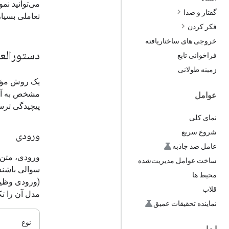
می‌توانید نم
گفتار و صدا
تعاملی بسیار
فکر کردن
خروجی های ساختاریافته
دستورالع
فراخوانی تابع
زمینه طولانی
یک روش مؤثر
مشخص به آن 
عوامل
پیچیدگی ترسی
نمای کلی
شروع سریع
ورودی
عامل ضد جاذبه
ورودی، متن م
ساخت عوامل مدیریت‌شده
سوالی باشند
محیط ها
(ورودی وظیف
قلاب
مدل آن را تک
نماینده تحقیقات عمیق
نوع