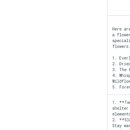
Here ar
a flowe
special
flowers
1. Ever
2. Drie
3. The 
4. Whis
Wildflo
1. **Te
shelter
element
2. **Sl
Stay wa