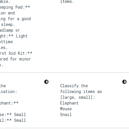
able.
items.
eeping Pad:**
ion and
ing for a good
 sleep.
adlamp or
ght:** Light
httime
ies.
rst Aid Kit:**
ared for minor
s.
the
Classify the
ication:
following items as
[large, small]:
phant:**
Elephant
Mouse
se:** Small
Snail