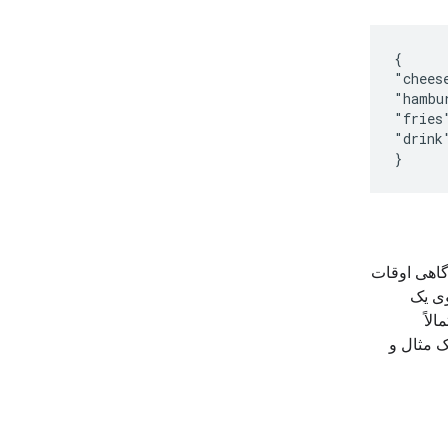
{
"chees
"hambu
"fries
"drink
گاهی اوقات
وی یک
رای کاهش اندازه پاسخ JSON، احتمالاً
ک مثال و