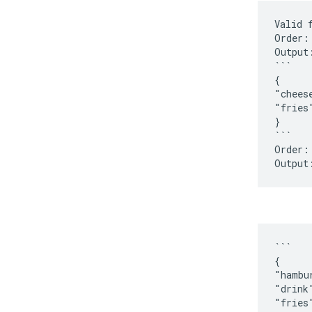
Valid 
Order:
Output
```
{
"chees
"fries
}
```
Order:
```
{
"hambu
"drink
"fries