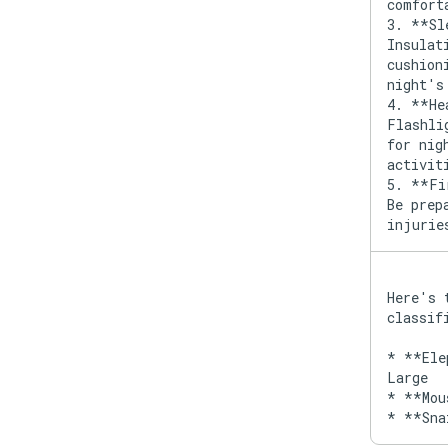
comfort
3. **Sl
Insulat
cushion
night's
4. **He
Flashli
for nig
activit
5. **Fi
Be prep
injurie
Here's 
classif
* **Ele
Large
* **Mou