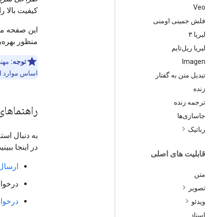
Veo
کیفیت بالا ر
فلش جمینی اومنی
این صفحه مفا
لیریا ۳
منظور بهره‌بردا
لیریا ریل‌تایم
Imagen
توجه:
مهند
اساس موارد اس
تبدیل متن به گفتار
زنده
ترجمه زنده
راهنماها
جاسازی‌ها
رباتیک
به دنبال است
در اینجا ببینید
قابلیت های اصلی
ارسال 
متن
درخواس
تصویر
درخواس
ویدئو
اسناد