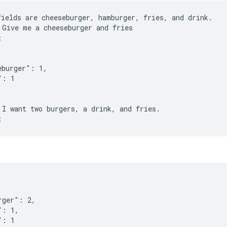
fields are cheeseburger, hamburger, fries, and drink.
 Give me a cheeseburger and fries
:
eburger": 1,
": 1
 I want two burgers, a drink, and fries.
rger": 2,
": 1,
": 1