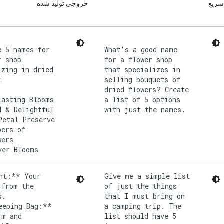
سریع
خروجی تولید شده
e 5 names for
What's a good name
r shop
for a flower shop
izing in dried
that specializes in
:
selling bouquets of
dried flowers? Create
lasting Blooms
a list of 5 options
d & Delightful
with just the names.
Petal Preserve
pers of
wers
nt:** Your
Give me a simple list
 from the
of just the things
s.
that I must bring on
eeping Bag:**
a camping trip. The
rm and
list should have 5