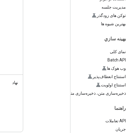
مدیریت جلسه
توکن های زودگذر
بهترین شیوه ها
بهينه سازي
نمای کلی
Batch API
وب هوک ها
استنتاج انعطاف‌پذیر
نهاد
استنتاج اولویت
ذخیره‌سازی متن، ذخیره‌سازی متن
راهنما
API تعاملات
جریان