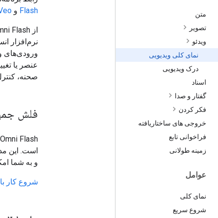
Flash
و
Veo
متن
تصویر
نرم‌افزار ان
ویدئو
ورودی‌های و
نمای کلی ویدیویی
درک ویدیویی
صحنه، کنترل 
اسناد
گفتار و صدا
فکر کردن
فلش جمین
خروجی های ساختاریافته
فراخوانی تابع
است. این مدل
زمینه طولانی
و به شما امکان می‌
عوامل
شروع کار با Gemini Omni Flash 
نمای کلی
شروع سریع