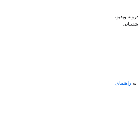
فزونه ویدیو،
A پشتیبانی
 به
راهنمای