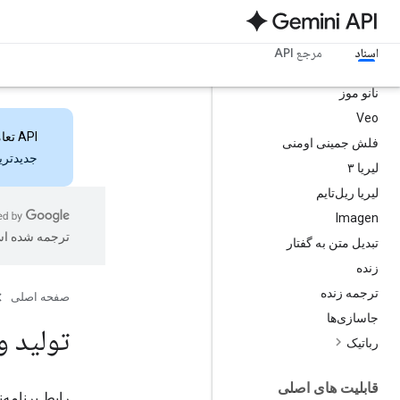
مدل ها
همه مدل ها
اسناد
مرجع API
جدیدترین مدل‌های جمینی
نانو موز
Veo
API تعاملات
فلش جمینی اومنی
جدیدترین ویژ
لیریا ۳
لیریا ریل‌تایم
Imagen
ترجمه شده ا
تبدیل متن به گفتار
زنده
ترجمه زنده
صفحه اصلی
جاسازی‌ها
تولید ویدیو 
رباتیک
قابلیت های اصلی
رابط برنامه‌نویسی نرم‌افزار ini