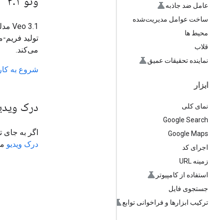
وئو ۳
۱
.
عامل ضد جاذبه
ساخت عوامل مدیریت‌شده
o 3.1
محیط ها
تولید فریم-
قلاب
می‌کند.
نماینده تحقیقات عمیق
شروع به کار با  3.1
ابزار
درک ویدی
نمای کلی
Google Search
اگر به جای ت
Google Maps
درک ویدیو
مر
اجرای کد
زمینه URL
استفاده از کامپیوتر
جستجوی فایل
ترکیب ابزارها و فراخوانی توابع