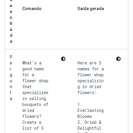
e
Comando
Saída gerada
e
n
tr
a
d
a
P
What's a
Here are 5
e
good name
names for a
r
for a
flower shop
g
flower shop
specializin
u
that
g in dried
n
specializes
flowers:
t
in selling
a
bouquets of
1.
dried
Everlasting
flowers?
Blooms
Create a
2. Dried &
list of 5
Delightful