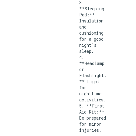
3.
**Sleeping
Pad:**
Insulation
and
cushioning
for a good
night's
sleep.
4.
**Headlamp
or
Flashlight:
** Light
for
nighttime
activities.
5. **First
Aid Kit:**
Be prepared
for minor
injuries.