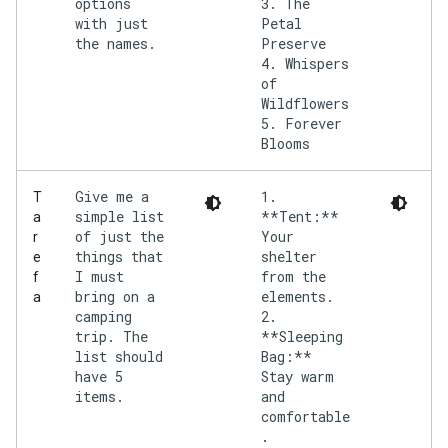
options
3. The
with just
Petal
the names.
Preserve
4. Whispers
of
Wildflowers
5. Forever
Give me a
1.
T
simple list
**Tent:**
a
of just the
Your
r
things that
shelter
e
I must
from the
f
bring on a
elements.
a
camping
2.
trip. The
**Sleeping
list should
Bag:**
have 5
Stay warm
items.
and
comfortable
.