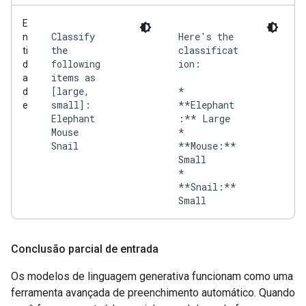
E
Classify
Here's the
n
the
classificat
ti
following
ion:
d
items as
a
[large,
*
d
small]:
**Elephant
e
Elephant
:** Large
Mouse
*
Snail
**Mouse:**
Small
*
**Snail:**
Conclusão parcial de entrada
Os modelos de linguagem generativa funcionam como uma
ferramenta avançada de preenchimento automático. Quando