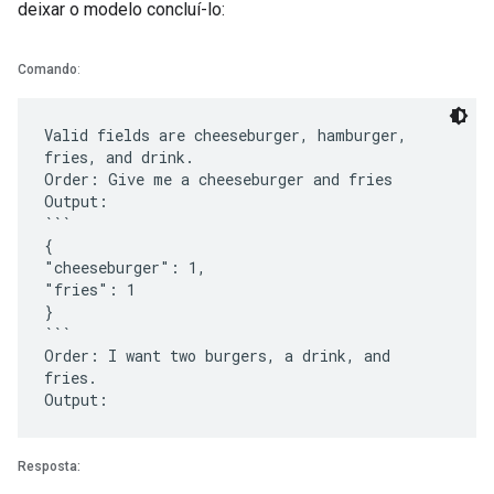
deixar o modelo concluí-lo:
Comando
:
Valid fields are cheeseburger, hamburger,
fries, and drink.
Order: Give me a cheeseburger and fries
Output:
```
{
"cheeseburger": 1,
"fries": 1
}
```
Order: I want two burgers, a drink, and
fries.
Resposta: