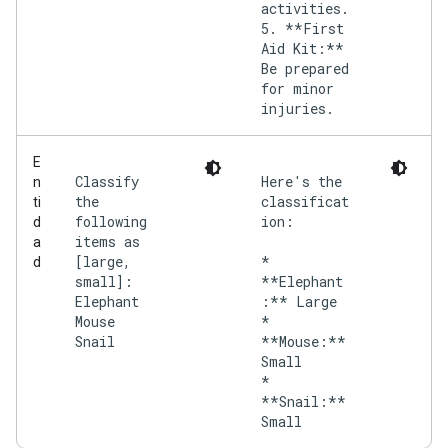
activities.
5. **First
Aid Kit:**
Be prepared
for minor
injuries.
E
Classify
Here's the
n
the
classificat
ti
following
ion:
d
items as
a
[large,
*
d
small]:
**Elephant
Elephant
:** Large
Mouse
*
Snail
**Mouse:**
Small
*
**Snail:**