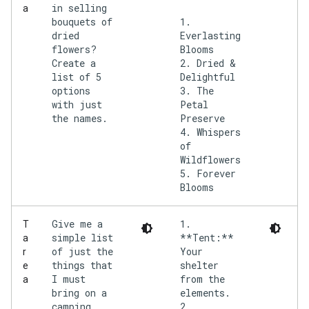
in selling
a
bouquets of
1.
dried
Everlasting
flowers?
Blooms
Create a
2. Dried &
list of 5
Delightful
options
3. The
with just
Petal
the names.
Preserve
4. Whispers
of
Wildflowers
5. Forever
Give me a
1.
T
simple list
**Tent:**
a
of just the
Your
r
things that
shelter
e
I must
from the
a
bring on a
elements.
camping
2.