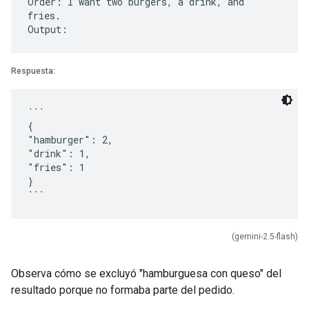
Order: I want two burgers, a drink, and
fries.
Respuesta:
```
{
"hamburger": 2,
"drink": 1,
"fries": 1
}
(gemini-2.5-flash)
Observa cómo se excluyó "hamburguesa con queso" del
resultado porque no formaba parte del pedido.