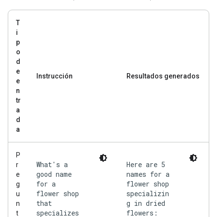
T
i
p
o
d
e
Instrucción
Resultados generados
e
n
tr
a
d
a
P
What's a
Here are 5
r
good name
names for a
e
for a
flower shop
g
flower shop
specializin
u
that
g in dried
n
specializes
flowers:
t