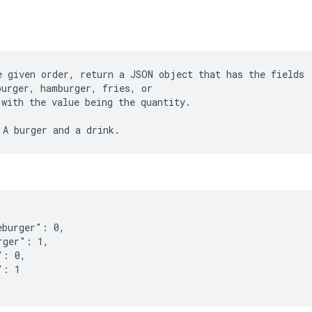
e given order, return a JSON object that has the fields
burger, hamburger, fries, or
 with the value being the quantity.
eburger": 0,
rger": 1,
": 0,
": 1