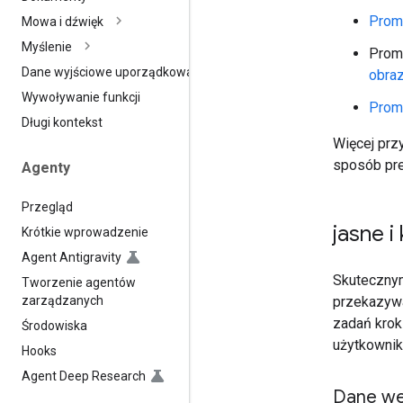
Prom
Mowa i dźwięk
Myślenie
Prom
Dane wyjściowe uporządkowane
obra
Wywoływanie funkcji
Prom
Długi kontekst
Więcej pr
sposób pre
Agenty
Przegląd
jasne i
Krótkie wprowadzenie
Agent Antigravity
Skuteczny
Tworzenie agentów
zarządzanych
przekazywa
zadań krok
Środowiska
użytkownik
Hooks
Agent Deep Research
Dane we