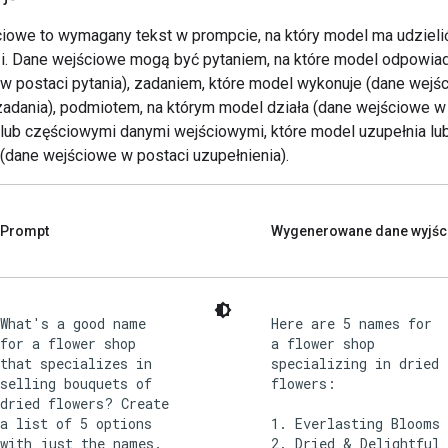
iowe to wymagany tekst w prompcie, na który model ma udzieli
. Dane wejściowe mogą być pytaniem, na które model odpowia
w postaci pytania), zadaniem, które model wykonuje (dane wejś
zadania), podmiotem, na którym model działa (dane wejściowe w
 lub częściowymi danymi wejściowymi, które model uzupełnia lu
 (dane wejściowe w postaci uzupełnienia).
Prompt
Wygenerowane dane wyjśc
What's a good name
Here are 5 names for
for a flower shop
a flower shop
that specializes in
specializing in dried
selling bouquets of
flowers:
dried flowers? Create
a list of 5 options
1. Everlasting Blooms
with just the names.
2. Dried & Delightful