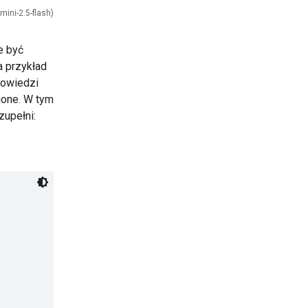
mini-2.5-flash)
e być
a przykład
powiedzi
ione. W tym
zupełni: