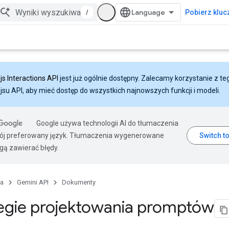
/
Pobierz klucz
js Interactions API
jest już ogólnie dostępny. Zalecamy korzystanie z te
ejsu API, aby mieć dostęp do wszystkich najnowszych funkcji i modeli.
Google używa technologii AI do tłumaczenia
wój preferowany język. Tłumaczenia wygenerowane
gą zawierać błędy.
na
Gemini API
Dokumenty
egie projektowania promptów