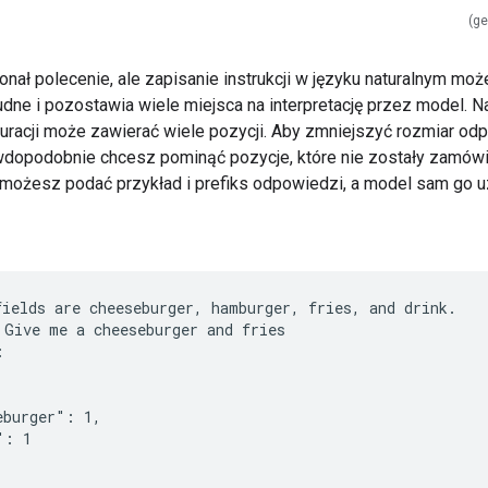
(ge
nał polecenie, ale zapisanie instrukcji w języku naturalnym moż
udne i pozostawia wiele miejsca na interpretację przez model. N
uracji może zawierać wiele pozycji. Aby zmniejszyć rozmiar od
dopodobnie chcesz pominąć pozycje, które nie zostały zamów
możesz podać przykład i prefiks odpowiedzi, a model sam go u
fields are cheeseburger, hamburger, fries, and drink.
 Give me a cheeseburger and fries
:
eburger": 1,
": 1