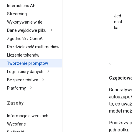
Interactions API
Streaming
Jed
nost
Wykonywanie w tle
ka
Dane wejściowe pliku
Zgodność z Open
AI
Rozdzielczość multimediów
Liczenie tokenów
Tworzenie promptów
Logi i zbiory danych
Częściowe
Bezpieczeństwo
Platformy
Generatywn
autouzupeł
Zasoby
to, co uważ
model może
Informacje o wersjach
Poniższy p
Wycofane
jednostki: