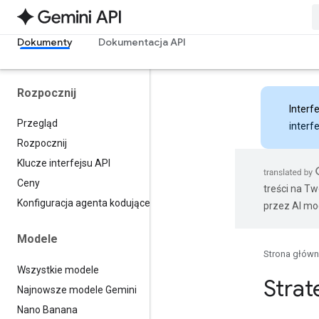
Dokumenty
Dokumentacja API
Rozpocznij
Interfe
Przegląd
interf
Rozpocznij
Klucze interfejsu API
Ceny
treści na T
Konfiguracja agenta kodującego
przez AI mo
Modele
Strona głów
Wszystkie modele
Strat
Najnowsze modele Gemini
Nano Banana