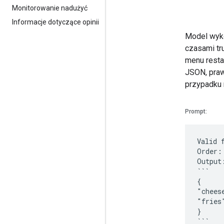
Monitorowanie nadużyć
Informacje dotyczące opinii
Model wyko
czasami tr
menu resta
JSON, praw
przypadku 
Prompt:
Valid 
Order:
Output
```
{
"chees
"fries
}
```