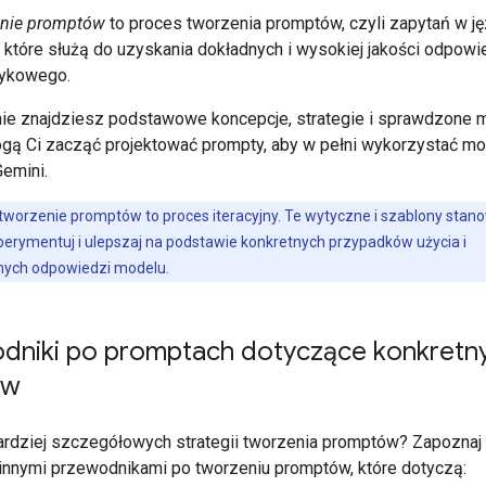
anie promptów
to proces tworzenia promptów, czyli zapytań w j
, które służą do uzyskania dokładnych i wysokiej jakości odpowi
zykowego.
onie znajdziesz podstawowe koncepcje, strategie i sprawdzone 
gą Ci zacząć projektować prompty, aby w pełni wykorzystać mo
Gemini.
tworzenie promptów to proces iteracyjny. Te wytyczne i szablony stan
sperymentuj i ulepszaj na podstawie konkretnych przypadków użycia i
ych odpowiedzi modelu.
dniki po promptach dotyczące konkretn
ów
rdziej szczegółowych strategii tworzenia promptów? Zapoznaj 
innymi przewodnikami po tworzeniu promptów, które dotyczą: