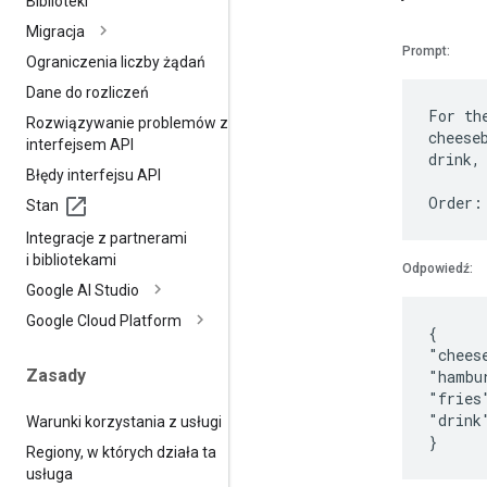
Biblioteki
Migracja
Prompt:
Ograniczenia liczby żądań
Dane do rozliczeń
For th
Rozwiązywanie problemów z
cheese
interfejsem API
drink,
Błędy interfejsu API
Stan
Integracje z partnerami
i bibliotekami
Odpowiedź:
Google AI Studio
Google Cloud Platform
{
"chees
Zasady
"hambu
"fries
"drink
Warunki korzystania z usługi
Regiony
,
w których działa ta
usługa