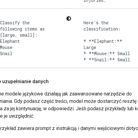
injuries.
Classify the
Here's the
following items as
classification:
[large, small]:
Elephant
* **Elephant:**
Mouse
Large
Snail
* **Mouse:** Small
 uzupełnianie danych
e modele językowe działają jak zaawansowane narzędzie do
niania. Gdy podasz część treści, model może dostarczyć resztę t
a za jej kontynuację, w odpowiedzi. Jeśli podasz przykłady lub k
 je uwzględnić.
rzykład zawiera prompt z instrukcją i danymi wejściowymi doty