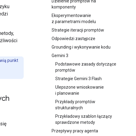
Dzielenie promptów na
ęzyku
komponenty
edzi
Eksperymentowanie
z parametrami modelu
Strategie iteracji promptów
metody,
Odpowiedzi zastępcze
żliwości
Grounding i wykonywanie kodu
Gemini 3
owią punkt
Podstawowe zasady dotyczące
promptów
Strategie Gemini 3 Flash
Ulepszone wnioskowanie
i planowanie
ych
Przykłady promptów
strukturalnych
Przykładowy szablon łączący
sprawdzone metody
się
Przepływy pracy agenta