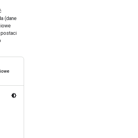
ć
da (dane
ciowe
 postaci
b
iowe