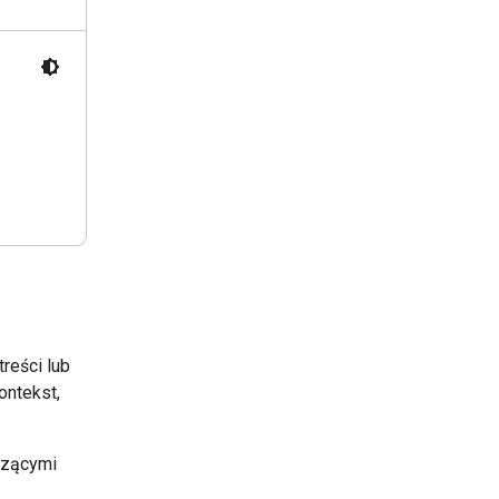
reści lub
ontekst,
czącymi