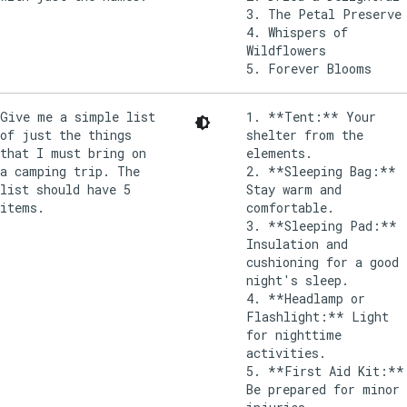
3. The Petal Preserve
4. Whispers of
Wildflowers
Give me a simple list
1. **Tent:** Your
of just the things
shelter from the
that I must bring on
elements.
a camping trip. The
2. **Sleeping Bag:**
list should have 5
Stay warm and
items.
comfortable.
3. **Sleeping Pad:**
Insulation and
cushioning for a good
night's sleep.
4. **Headlamp or
Flashlight:** Light
for nighttime
activities.
5. **First Aid Kit:**
Be prepared for minor