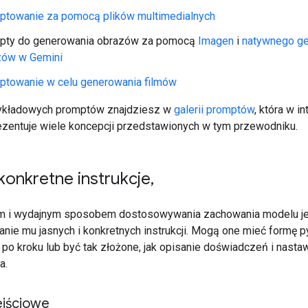
ptowanie za pomocą plików multimedialnych
pty do generowania obrazów za pomocą
Imagen
i
natywnego g
zów w Gemini
ptowanie w celu generowania filmów
zykładowych promptów znajdziesz w
galerii promptów
, która w i
zentuje wiele koncepcji przedstawionych w tym przewodniku.
 konkretne instrukcje
,
m i wydajnym sposobem dostosowywania zachowania modelu j
nie mu jasnych i konkretnych instrukcji. Mogą one mieć formę py
 po kroku lub być tak złożone, jak opisanie doświadczeń i nasta
a.
jściowe