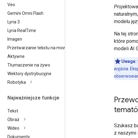
Veo
Projektow
Gemini Omni Flash
naturalnym
modelu ję
Lyria 3
Lyria Real
Time
Na tej str
Imagen
które pomo
Przetwarzanie tekstu na mowę
modeli AI 
Aktywne
Uwaga:
Tłumaczenie na żywo
wyjścia. Ek
Wektory dystrybucyjne
obserwowan
Robotyka
Najważniejsze funkcje
Przewo
temat
Tekst
Obraz
Szukasz ba
Wideo
z naszymi 
Dokumenty