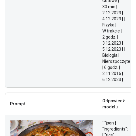
Gotowe |
30 min |
2.12.2023 |
4.12.2023 | |
Fizyka |
W trakcie |
2 godz. |
3.12.2023 |
5.12.2023 | |
Biologia |
Nierozpoczęte
| 6 godz. |
2.11.2016 |
6.12.2023 | ```
Odpowiedź
Prompt
modelu
```json {
"ingredients":
[ "rice",