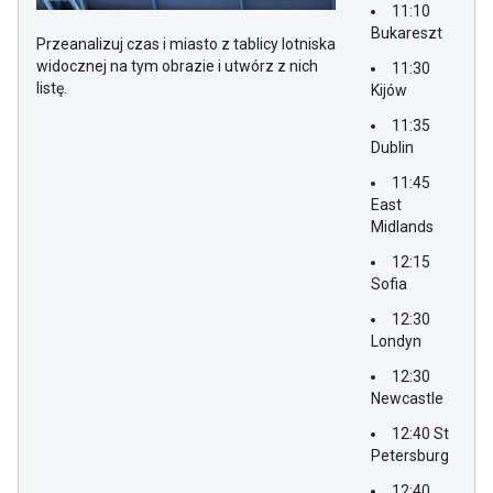
11:10
Bukareszt
Przeanalizuj czas i miasto z tablicy lotniska
widocznej na tym obrazie i utwórz z nich
11:30
listę.
Kijów
11:35
Dublin
11:45
East
Midlands
12:15
Sofia
12:30
Londyn
12:30
Newcastle
12:40 St
Petersburg
12:40