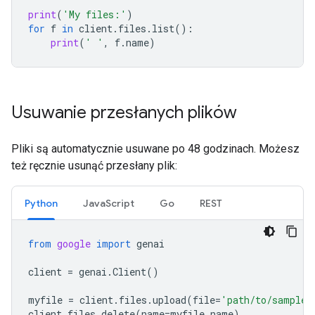
print
(
'My files:'
)
for
f
in
client
.
files
.
list
():
print
(
' '
,
f
.
name
)
Usuwanie przesłanych plików
Pliki są automatycznie usuwane po 48 godzinach. Możesz
też ręcznie usunąć przesłany plik:
Python
JavaScript
Go
REST
from
google
import
genai
client
=
genai
.
Client
()
myfile
=
client
.
files
.
upload
(
file
=
'path/to/sample.
client
.
files
.
delete
(
name
=
myfile
.
name
)