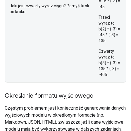
= 15 * (-3) =
Jaki jest czwarty wyraz ciągu? Pomyśl krok
-45.
po kroku.
Trzeci
wyraz to
b(2) * (-3) =
-45 * (-3) =
135.
Czwarty
wyraz to
b(3) * (-3) =
135 * (-3) =
-405.
Określanie formatu wyjściowego
Częstym problemem jest konieczność generowania danych
wyjściowych modelu w określonym formacie (np.
Markdown, JSON, HTML), zwłaszcza jeśli dane wyjściowe
modelu mają być wykorzystywane w dalszych zadaniach.