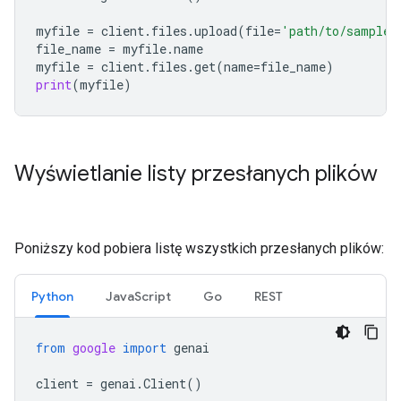
myfile
=
client
.
files
.
upload
(
file
=
'path/to/sample.
file_name
=
myfile
.
name
myfile
=
client
.
files
.
get
(
name
=
file_name
)
print
(
myfile
)
Wyświetlanie listy przesłanych plików
Poniższy kod pobiera listę wszystkich przesłanych plików:
Python
JavaScript
Go
REST
from
google
import
genai
client
=
genai
.
Client
()