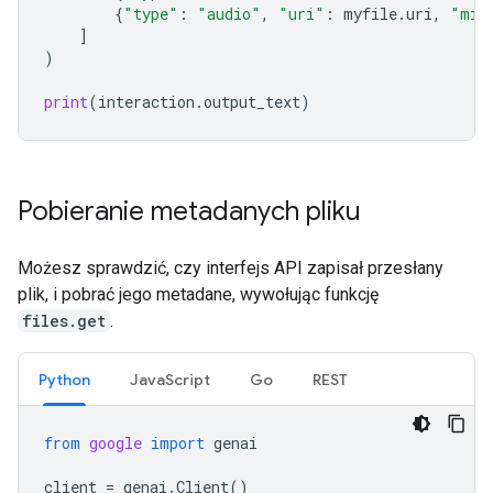
{
"type"
:
"audio"
,
"uri"
:
myfile
.
uri
,
"mim
]
)
print
(
interaction
.
output_text
)
Pobieranie metadanych pliku
Możesz sprawdzić, czy interfejs API zapisał przesłany
plik, i pobrać jego metadane, wywołując funkcję
files.get
.
Python
JavaScript
Go
REST
from
google
import
genai
client
=
genai
.
Client
()