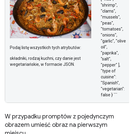
"shrimp",
"clams",
"mussels",
"peas",
"tomatoes",
"onions",
"garlic", "olive
oil",
Podaj listę wszystkich tych atrybutów:
"paprika",
składniki, rodzaj kuchni, czy danie jest
"salt",
wegetariańskie, w formacie JSON.
"pepper" ],
"type of
cuisine":
"Spanish",
"vegetarian":
false } ```
W przypadku promptów z pojedynczym
obrazem umieść obraz na pierwszym
miejscu