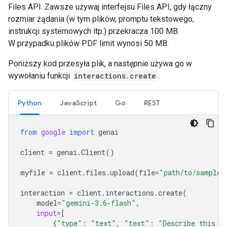
Files API. Zawsze używaj interfejsu Files API, gdy łączny
rozmiar żądania (w tym plików, promptu tekstowego,
instrukcji systemowych itp.) przekracza 100 MB.
W przypadku plików PDF limit wynosi 50 MB.
Poniższy kod przesyła plik, a następnie używa go w
wywołaniu funkcji
interactions.create
.
Python
JavaScript
Go
REST
from
google
import
genai
client
=
genai
.
Client
()
myfile
=
client
.
files
.
upload
(
file
=
"path/to/sample.
interaction
=
client
.
interactions
.
create
(
model
=
"gemini-3.6-flash"
,
input
=
[
{
"type"
:
"text"
,
"text"
:
"Describe this a