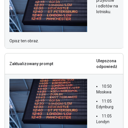
przylotów
i odlotów na
lotnisku.
Opisz ten obraz.
Ulepszona
Zaktualizowany prompt
odpowiedź
10:50
Moskwa
11:05
Edynburg
11:05
Londyn