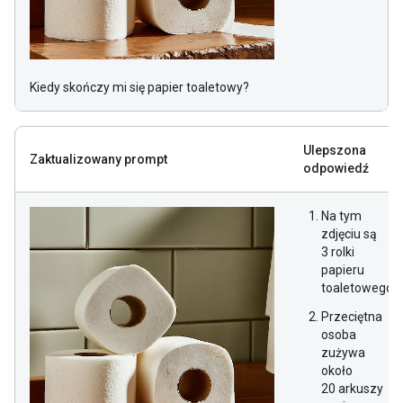
Kiedy skończy mi się papier toaletowy?
Ulepszona
Zaktualizowany prompt
odpowiedź
Na tym
zdjęciu są
3 rolki
papieru
toaletowego.
Przeciętna
osoba
zużywa
około
20 arkuszy