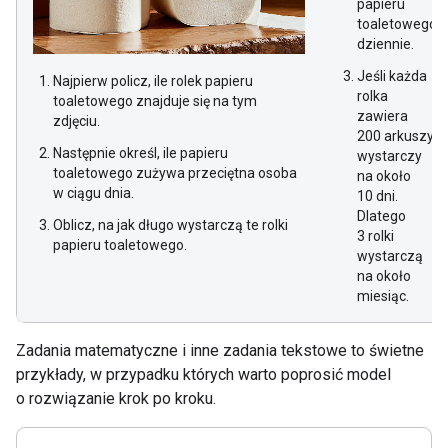
papieru
toaletowego
dziennie.
Jeśli każda
Najpierw policz, ile rolek papieru
rolka
toaletowego znajduje się na tym
zawiera
zdjęciu.
200 arkuszy,
Następnie określ, ile papieru
wystarczy
toaletowego zużywa przeciętna osoba
na około
w ciągu dnia.
10 dni.
Dlatego
Oblicz, na jak długo wystarczą te rolki
3 rolki
papieru toaletowego.
wystarczą
na około
miesiąc.
Zadania matematyczne i inne zadania tekstowe to świetne
przykłady, w przypadku których warto poprosić model
o rozwiązanie krok po kroku.