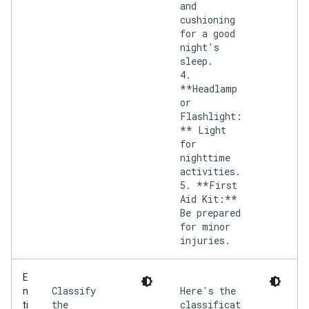
and
cushioning
for a good
night's
sleep.
4.
**Headlamp
or
Flashlight:
** Light
for
nighttime
activities.
5. **First
Aid Kit:**
Be prepared
for minor
injuries.
E
Classify
Here's the
n
the
classificat
ti