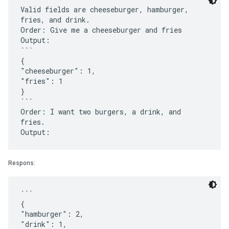
Valid fields are cheeseburger, hamburger,
fries, and drink.
Order: Give me a cheeseburger and fries
Output:
```
{
"cheeseburger": 1,
"fries": 1
}
```
Order: I want two burgers, a drink, and
fries.
Respons:
```
{
"hamburger": 2,
"drink": 1,