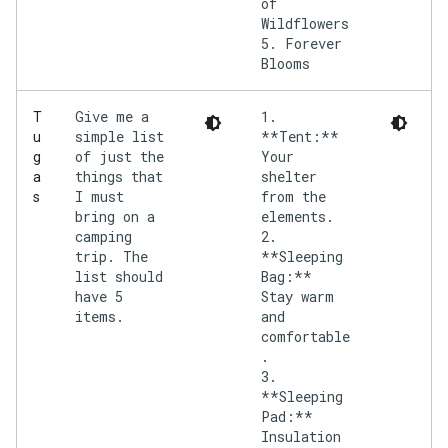
of
Wildflowers
5. Forever
Give me a
1.
T
simple list
**Tent:**
u
of just the
Your
g
things that
shelter
a
I must
from the
s
bring on a
elements.
camping
2.
trip. The
**Sleeping
list should
Bag:**
have 5
Stay warm
items.
and
comfortable
.
3.
**Sleeping
Pad:**
Insulation