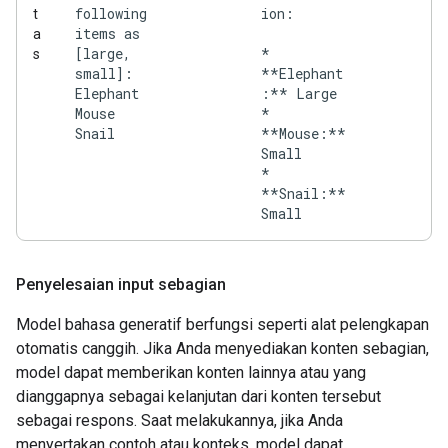
following
ion:
t
items as
a
[large,
*
s
small]:
**Elephant
Elephant
:** Large
Mouse
*
Snail
**Mouse:**
Small
*
**Snail:**
Penyelesaian input sebagian
Model bahasa generatif berfungsi seperti alat pelengkapan
otomatis canggih. Jika Anda menyediakan konten sebagian,
model dapat memberikan konten lainnya atau yang
dianggapnya sebagai kelanjutan dari konten tersebut
sebagai respons. Saat melakukannya, jika Anda
menyertakan contoh atau konteks, model dapat