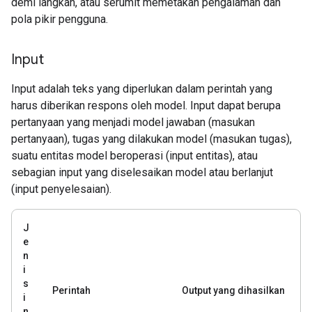
demi langkah, atau serumit memetakan pengalaman dan
pola pikir pengguna.
Input
Input adalah teks yang diperlukan dalam perintah yang
harus diberikan respons oleh model. Input dapat berupa
pertanyaan yang menjadi model jawaban (masukan
pertanyaan), tugas yang dilakukan model (masukan tugas),
suatu entitas model beroperasi (input entitas), atau
sebagian input yang diselesaikan model atau berlanjut
(input penyelesaian).
J
e
n
i
s
Perintah
Output yang dihasilkan
i
n