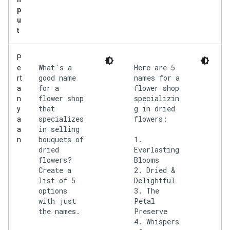
p
u
t
P
What's a
Here are 5
e
good name
names for a
rt
for a
flower shop
a
flower shop
specializin
n
that
g in dried
y
specializes
flowers:
a
in selling
a
bouquets of
1.
n
dried
Everlasting
flowers?
Blooms
Create a
2. Dried &
list of 5
Delightful
options
3. The
with just
Petal
the names.
Preserve
4. Whispers