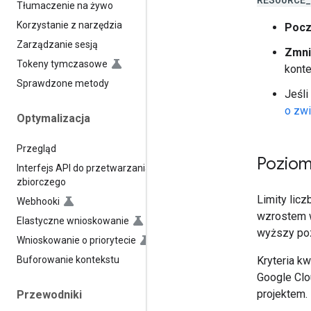
Tłumaczenie na żywo
Korzystanie z narzędzia
Pocz
Zarządzanie sesją
Zmni
Tokeny tymczasowe
konte
Sprawdzone metody
Jeśli
o zwi
Optymalizacja
Przegląd
Poziom
Interfejs API do przetwarzania
zbiorczego
Limity lic
Webhooki
wzrostem w
Elastyczne wnioskowanie
wyższy poz
Wnioskowanie o priorytecie
Buforowanie kontekstu
Kryteria kw
Google Clo
projektem.
Przewodniki