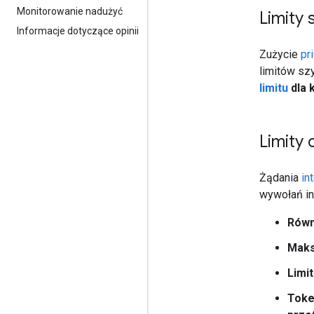
Monitorowanie nadużyć
Limity
Informacje dotyczące opinii
Zużycie
pr
limitów sz
limitu
dla 
Limity 
Żądania
in
wywołań int
Równ
Maks
Limit
Toke