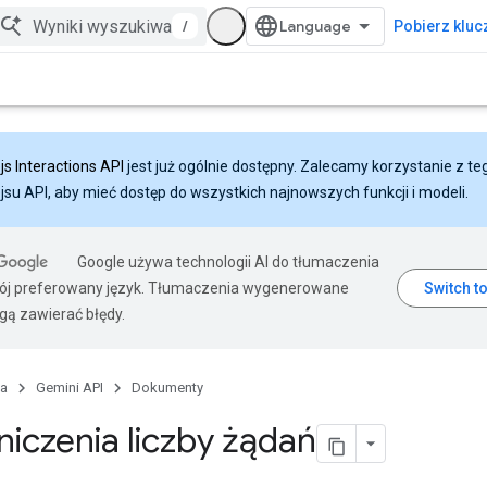
/
Pobierz klucz
js Interactions API
jest już ogólnie dostępny. Zalecamy korzystanie z te
ejsu API, aby mieć dostęp do wszystkich najnowszych funkcji i modeli.
Google używa technologii AI do tłumaczenia
wój preferowany język. Tłumaczenia wygenerowane
gą zawierać błędy.
na
Gemini API
Dokumenty
iczenia liczby żądań