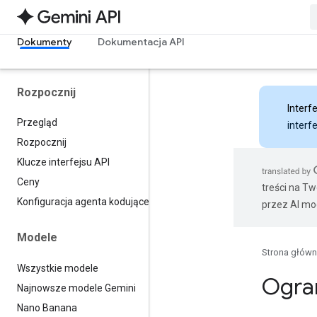
Dokumenty
Dokumentacja API
Rozpocznij
Interfe
Przegląd
interf
Rozpocznij
Klucze interfejsu API
Ceny
treści na T
Konfiguracja agenta kodującego
przez AI mo
Modele
Strona głów
Wszystkie modele
Ogran
Najnowsze modele Gemini
Nano Banana