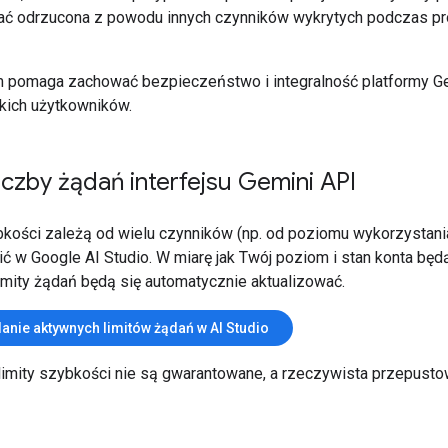
ć odrzucona z powodu innych czynników wykrytych podczas p
 pomaga zachować bezpieczeństwo i integralność platformy G
kich użytkowników.
liczby żądań interfejsu Gemini API
bkości zależą od wielu czynników (np. od poziomu wykorzystani
ić w Google AI Studio. W miarę jak Twój poziom i stan konta będ
limity żądań będą się automatycznie aktualizować.
anie aktywnych limitów żądań w AI Studio
limity szybkości nie są gwarantowane, a rzeczywista przepus