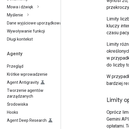
wynosi 20,
przekroczy
Mowa i dźwięk
Myślenie
Limity lic
Dane wyjściowe uporządkowane
kluczy inte
Wywoływanie funkcji
czasu pacy
Długi kontekst
Limity róż
określonyc
Agenty
w przypadk
do liczby 
Przegląd
Krótkie wprowadzenie
W przypadk
Agent Antigravity
bardziej re
Tworzenie agentów
zarządzanych
Limity 
Środowiska
Oprócz lim
Hooks
Gemini API
Agent Deep Research
opłatami. T