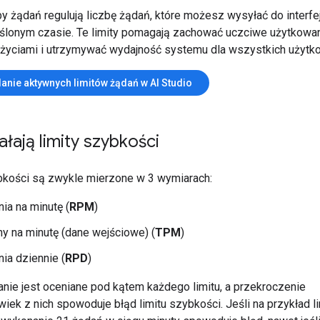
zby żądań regulują liczbę żądań, które możesz wysyłać do interfe
ślonym czasie. Te limity pomagają zachować uczciwe użytkowani
życiami i utrzymywać wydajność systemu dla wszystkich użytk
anie aktywnych limitów żądań w AI Studio
ałają limity szybkości
bkości są zwykle mierzone w 3 wymiarach:
ia na minutę (
RPM
)
y na minutę (dane wejściowe) (
TPM
)
ia dziennie (
RPD
)
nie jest oceniane pod kątem każdego limitu, a przekroczenie
wiek z nich spowoduje błąd limitu szybkości. Jeśli na przykład 