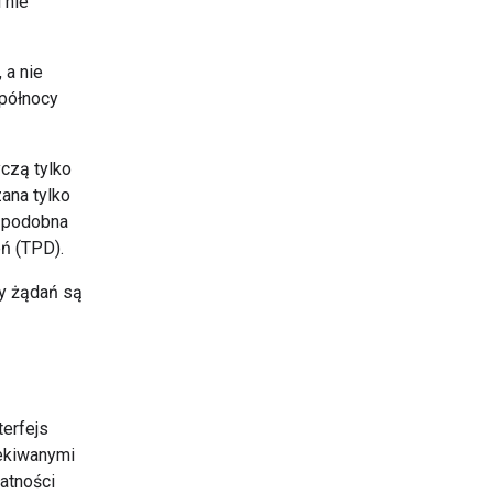
 nie
 a nie
 północy
yczą tylko
zana tylko
t podobna
ń (TPD).
by żądań są
terfejs
zekiwanymi
łatności