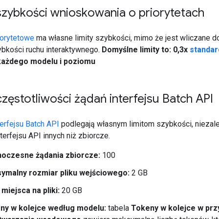
 szybkości wnioskowania o priorytetach
iorytetowe
ma własne limity szybkości, mimo że jest wliczane d
ybkości ruchu interaktywnego.
Domyślne limity to: 0,3x
standa
każdego modelu i poziomu
częstotliwości żądań interfejsu Batch API
terfejsu Batch API
podlegają własnym limitom szybkości, nieza
erfejsu API innych niż zbiorcze.
oczesne żądania zbiorcze:
100
ymalny rozmiar pliku wejściowego:
2 GB
 miejsca na pliki:
20 GB
ny w kolejce według modelu:
tabela
Tokeny w kolejce w pr