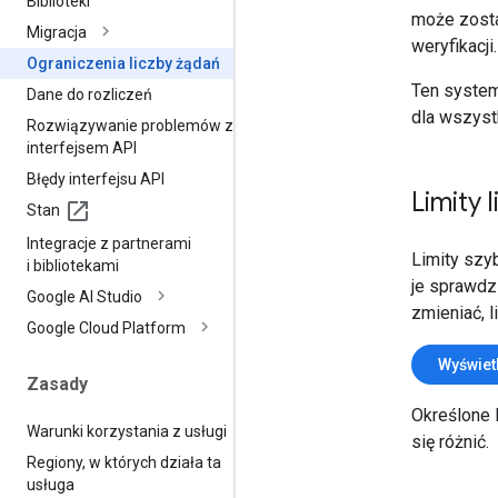
Biblioteki
może zosta
Migracja
weryfikacji.
Ograniczenia liczby żądań
Ten system
Dane do rozliczeń
dla wszyst
Rozwiązywanie problemów z
interfejsem API
Błędy interfejsu API
Limity 
Stan
Integracje z partnerami
Limity szy
i bibliotekami
je sprawdz
Google AI Studio
zmieniać, 
Google Cloud Platform
Wyświetl
Zasady
Określone 
Warunki korzystania z usługi
się różnić.
Regiony
,
w których działa ta
usługa