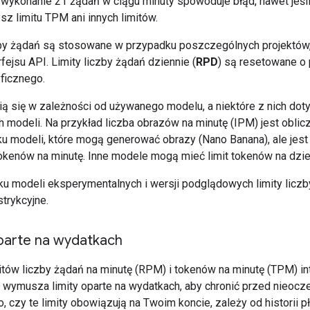
 wykonanie 21 żądań w ciągu minuty spowoduje błąd, nawet jeśli
sz limitu TPM ani innych limitów.
zby żądań są stosowane w przypadku poszczególnych projektów,
rfejsu API. Limity liczby żądań dziennie (
RPD
) są resetowane o
ficznego.
nią się w zależności od używanego modelu, a niektóre z nich dot
h modeli. Na przykład liczba obrazów na minutę (IPM) jest oblic
u modeli, które mogą generować obrazy (Nano Banana), ale jes
tokenów na minutę. Inne modele mogą mieć limit tokenów na dzie
u modeli eksperymentalnych i wersji podglądowych limity licz
strykcyjne.
oparte na wydatkach
itów liczby żądań na minutę (RPM) i tokenów na minutę (TPM) in
 wymusza limity oparte na wydatkach, aby chronić przed nieoc
o, czy te limity obowiązują na Twoim koncie, zależy od historii p