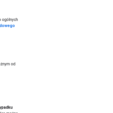
o ogólnych
rdowego
leżnym od
zypadku