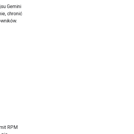
jsu Gemini
e, chronić
owników.
limit RPM