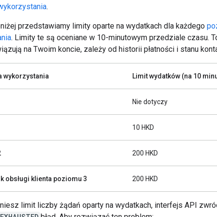
wykorzystania
.
oniżej przedstawiamy limity oparte na wydatkach dla każdego
po
nia
. Limity te są oceniane w 10-minutowym przedziale czasu. To
iązują na Twoim koncie, zależy od historii płatności i stanu kont
a wykorzystania
Limit wydatków (na 10 minu
Nie dotyczy
1
10 HKD
2
200 HKD
k obsługi klienta poziomu 3
200 HKD
niesz limit liczby żądań oparty na wydatkach, interfejs API zwró
_EXHAUSTED
błąd. Aby rozwiązać ten problem: