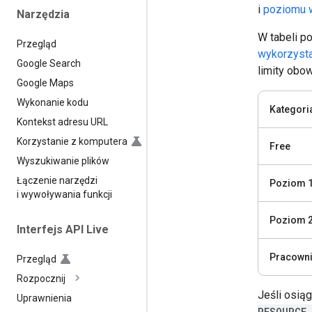
i
poziomu 
Narzędzia
W tabeli p
Przegląd
wykorzysta
Google Search
limity obow
Google Maps
Wykonanie kodu
Kategori
Kontekst adresu URL
Korzystanie z komputera
Free
Wyszukiwanie plików
Łączenie narzędzi
Poziom 
i wywoływania funkcji
Poziom 
Interfejs API Live
Pracowni
Przegląd
Rozpocznij
Jeśli osiąg
Uprawnienia
RESOURCE