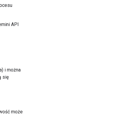
rocesu
emini API
a) i można
ą się
towość może