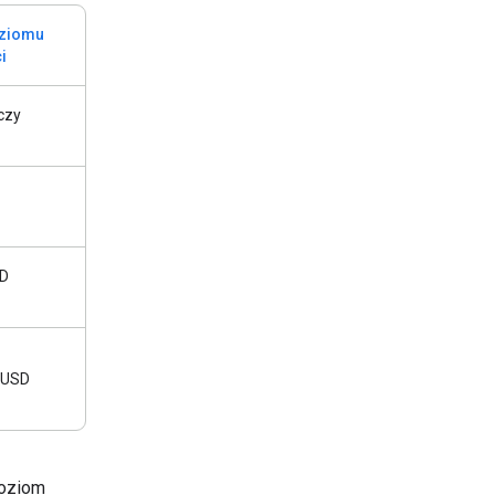
oziomu
i
czy
SD
 USD
poziom