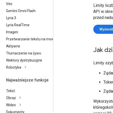
Veo
Limity lic
Gemini Omni Flash
API w okre
przed nadu
Lyria 3
Lyria Real
Time
Wyświetl
Imagen
Przetwarzanie tekstu na mowę
Aktywne
Jak dzi
Tłumaczenie na żywo
Wektory dystrybucyjne
Limity szy
Robotyka
Żądan
Najważniejsze funkcje
Token
Żądan
Tekst
Obraz
Wykorzysta
Wideo
któregokol
Dokumenty