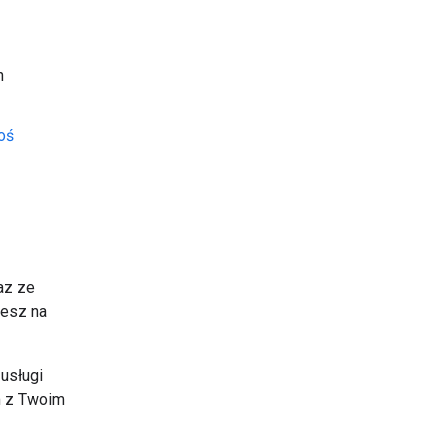
n
oś
az ze
iesz na
 usługi
m z Twoim