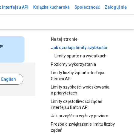
 interfejsu API
Książka kucharska
Społeczność
Zaloguj się
Na tej stronie
go
Jak działają limity szybkości
Limity oparte na wydatkach
Poziomy wykorzystania
Limity liczby żądań interfejsu
Gemini API
Limity szybkości wnioskowania
o priorytetach
Limity częstotliwości żądań
interfejsu Batch API
Jak przejść na wyższy poziom
Prośba o zwiększenie limitu liczby
żądań