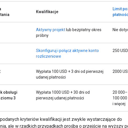
a
Limit p
Kwalifikacje
tania
płatnośc
Aktywny projekt
lub bezpłatny okres
Nie doty
próbny
1
Skonfiguruj i połącz aktywne konto
250 USD
rozliczeniowe
2
Wypłata 100 USD + 3 dni od pierwszej
2000 U
udanej płatności
k obsługi
Wypłata 1000 USD + 30 dni od
20 000–
poziomu 3
pierwszej udanej płatności
100 000
i więcej
 podanych kryteriów kwalifikacji jest zwykle wystarczające do
nia, ale w rzadkich przypadkach prośba o przejście na wyższy 