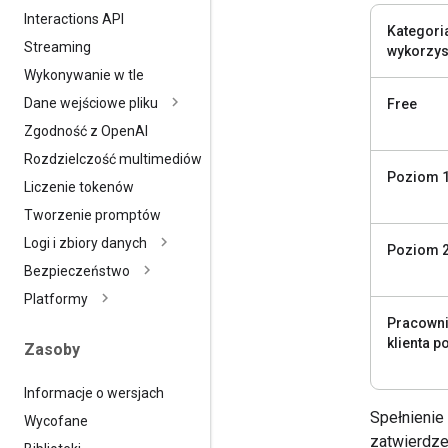
Interactions API
Kategori
Streaming
wykorzys
Wykonywanie w tle
Dane wejściowe pliku
Free
Zgodność z Open
AI
Rozdzielczość multimediów
Poziom 
Liczenie tokenów
Tworzenie promptów
Logi i zbiory danych
Poziom 
Bezpieczeństwo
Platformy
Pracowni
klienta 
Zasoby
Informacje o wersjach
Spełnienie
Wycofane
zatwierdze