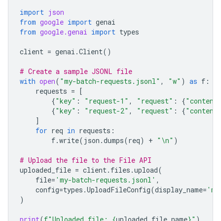
import
json
from
google
import
genai
from
google.genai
import
types
client
=
genai
.
Client
()
# Create a sample JSONL file
with
open
(
"my-batch-requests.jsonl"
,
"w"
)
as
f
:
requests
=
[
{
"key"
:
"request-1"
,
"request"
:
{
"content
{
"key"
:
"request-2"
,
"request"
:
{
"content
]
for
req
in
requests
:
f
.
write
(
json
.
dumps
(
req
)
+
"
\n
"
)
# Upload the file to the File API
uploaded_file
=
client
.
files
.
upload
(
file
=
'my-batch-requests.jsonl'
,
config
=
types
.
UploadFileConfig
(
display_name
=
'my
)
print
(
f
"Uploaded file: 
{
uploaded_file
.
name
}
"
)