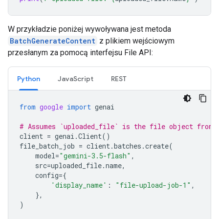
W przykładzie poniżej wywoływana jest metoda
BatchGenerateContent
z plikiem wejściowym
przesłanym za pomocą interfejsu File API:
Python
JavaScript
REST
from
google
import
genai
# Assumes `uploaded_file` is the file object from 
client
=
genai
.
Client
()
file_batch_job
=
client
.
batches
.
create
(
model
=
"gemini-3.5-flash"
,
src
=
uploaded_file
.
name
,
config
=
{
'display_name'
:
"file-upload-job-1"
,
},
)