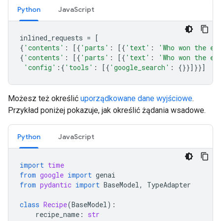
Python
JavaScript
inlined_requests
=
[
{
'contents'
:
[{
'parts'
:
[{
'text'
:
'Who won the eu
{
'contents'
:
[{
'parts'
:
[{
'text'
:
'Who won the eu
'config'
:{
'tools'
:
[{
'google_search'
:
{}}]}}]
Możesz też określić
uporządkowane dane wyjściowe
.
Przykład poniżej pokazuje, jak określić żądania wsadowe.
Python
JavaScript
import
time
from
google
import
genai
from
pydantic
import
BaseModel
,
TypeAdapter
class
Recipe
(
BaseModel
):
recipe_name
:
str