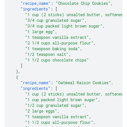
"recipe_name"
:
"Chocolate Chip Cookies"
,
"ingredients"
:
[
"1 cup (2 sticks) unsalted butter, softened"
"3/4 cup granulated sugar"
,
"3/4 cup packed light brown sugar"
,
"1 large egg"
,
"1 teaspoon vanilla extract"
,
"2 1/4 cups all-purpose flour"
,
"1 teaspoon baking soda"
,
"1/2 teaspoon salt"
,
"1 1/2 cups chocolate chips"
]
},
{
"recipe_name"
:
"Oatmeal Raisin Cookies"
,
"ingredients"
:
[
"1 cup (2 sticks) unsalted butter, softened"
"1 cup packed light brown sugar"
,
"1/2 cup granulated sugar"
,
"2 large eggs"
,
"1 teaspoon vanilla extract"
,
"1 1/2 cups all-purpose flour"
,