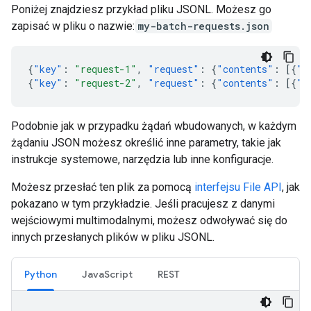
Poniżej znajdziesz przykład pliku JSONL. Możesz go
zapisać w pliku o nazwie:
my-batch-requests.json
{
"key"
:
"request-1"
,
"request"
:
{
"contents"
:
[{
"p
{
"key"
:
"request-2"
,
"request"
:
{
"contents"
:
[{
"p
Podobnie jak w przypadku żądań wbudowanych, w każdym
żądaniu JSON możesz określić inne parametry, takie jak
instrukcje systemowe, narzędzia lub inne konfiguracje.
Możesz przesłać ten plik za pomocą
interfejsu File API
, jak
pokazano w tym przykładzie. Jeśli pracujesz z danymi
wejściowymi multimodalnymi, możesz odwoływać się do
innych przesłanych plików w pliku JSONL.
Python
JavaScript
REST