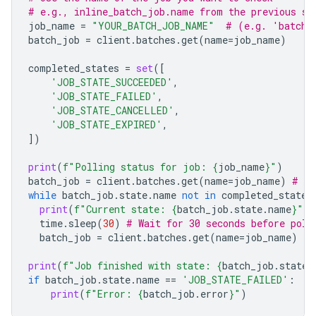
# e.g., inline_batch_job.name from the previous st
job_name
=
"YOUR_BATCH_JOB_NAME"
# (e.g. 'batche
batch_job
=
client
.
batches
.
get
(
name
=
job_name
)
completed_states
=
set
([
'JOB_STATE_SUCCEEDED'
,
'JOB_STATE_FAILED'
,
'JOB_STATE_CANCELLED'
,
'JOB_STATE_EXPIRED'
,
])
print
(
f
"Polling status for job: 
{
job_name
}
"
)
batch_job
=
client
.
batches
.
get
(
name
=
job_name
)
# In
while
batch_job
.
state
.
name
not
in
completed_states
print
(
f
"Current state: 
{
batch_job
.
state
.
name
}
"
)
time
.
sleep
(
30
)
# Wait for 30 seconds before poll
batch_job
=
client
.
batches
.
get
(
name
=
job_name
)
print
(
f
"Job finished with state: 
{
batch_job
.
state
.
if
batch_job
.
state
.
name
==
'JOB_STATE_FAILED'
:
print
(
f
"Error: 
{
batch_job
.
error
}
"
)