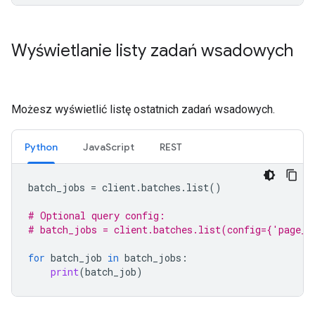
Wyświetlanie listy zadań wsadowych
Możesz wyświetlić listę ostatnich zadań wsadowych.
Python
JavaScript
REST
batch_jobs
=
client
.
batches
.
list
()
# Optional query config:
# batch_jobs = client.batches.list(config={'page_s
for
batch_job
in
batch_jobs
:
print
(
batch_job
)