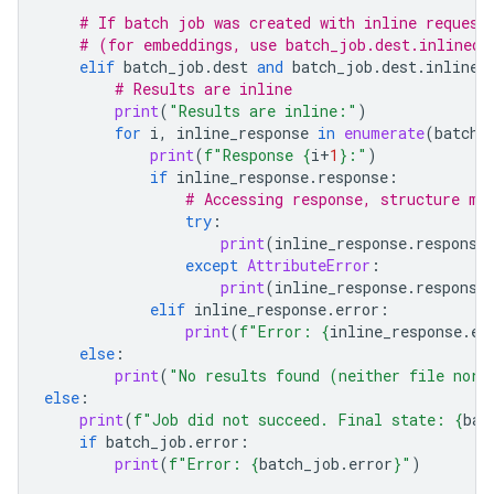
# If batch job was created with inline request
# (for embeddings, use batch_job.dest.inlined_
elif
batch_job
.
dest
and
batch_job
.
dest
.
inlined
# Results are inline
print
(
"Results are inline:"
)
for
i
,
inline_response
in
enumerate
(
batch_
print
(
f
"Response 
{
i
+
1
}
:"
)
if
inline_response
.
response
:
# Accessing response, structure ma
try
:
print
(
inline_response
.
response
except
AttributeError
:
print
(
inline_response
.
response
elif
inline_response
.
error
:
print
(
f
"Error: 
{
inline_response
.
er
else
:
print
(
"No results found (neither file nor 
else
:
print
(
f
"Job did not succeed. Final state: 
{
bat
if
batch_job
.
error
:
print
(
f
"Error: 
{
batch_job
.
error
}
"
)