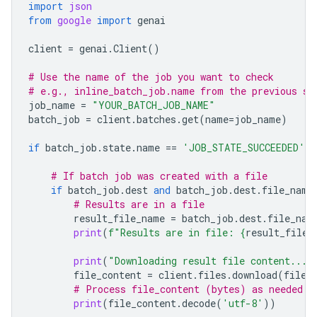
import
json
from
google
import
genai
client
=
genai
.
Client
()
# Use the name of the job you want to check
# e.g., inline_batch_job.name from the previous st
job_name
=
"YOUR_BATCH_JOB_NAME"
batch_job
=
client
.
batches
.
get
(
name
=
job_name
)
if
batch_job
.
state
.
name
==
'JOB_STATE_SUCCEEDED'
:
# If batch job was created with a file
if
batch_job
.
dest
and
batch_job
.
dest
.
file_name
# Results are in a file
result_file_name
=
batch_job
.
dest
.
file_nam
print
(
f
"Results are in file: 
{
result_file_
print
(
"Downloading result file content..."
file_content
=
client
.
files
.
download
(
file
=
# Process file_content (bytes) as needed
print
(
file_content
.
decode
(
'utf-8'
))