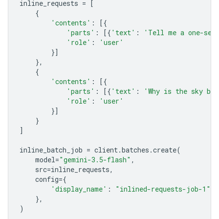
inline_requests
=
[
{
'contents'
:
[{
'parts'
:
[{
'text'
:
'Tell me a one-sen
'role'
:
'user'
}]
},
{
'contents'
:
[{
'parts'
:
[{
'text'
:
'Why is the sky bl
'role'
:
'user'
}]
}
]
inline_batch_job
=
client
.
batches
.
create
(
model
=
"gemini-3.5-flash"
,
src
=
inline_requests
,
config
=
{
'display_name'
:
"inlined-requests-job-1"
,
},
)