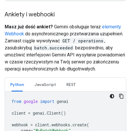
Ankiety i webhooki
Masz już dość ankiet?
Gemini obsługuje teraz
elementy
Webhook
do asynchronicznego przetwarzania uzupełnień.
Zamiast ciągle wywoływać
GET / operations
,
zasubskrybuj
batch.succeeded
bezpośrednio, aby
umożliwić interfejsowi Gemini API wysyłanie powiadomień
w czasie rzeczywistym na Twój serwer po zakończeniu
operacji asynchronicznych lub długotrwałych.
Python
JavaScript
REST
from
google
import
genai
client
=
genai
.
Client
()
webhook
=
client
.
webhooks
.
create
(
name
=
"MyBatchWebhook"
,