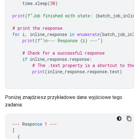
time
.
sleep
(
30
)
print
(
f
"Job finished with state: 
{
batch_job_inline
# print the response
for
i
,
inline_response
in
enumerate
(
batch_job_inli
print
(
f
"
\n
--- Response 
{
i
}
 ---"
)
# Check for a successful response
if
inline_response
.
response
:
# The .text property is a shortcut to the 
print
(
inline_response
.
response
.
text
)
Poniżej znajdziesz przykładowe dane wyjściowe tego
zadania:
---
Respo
nse
1
---
[
{