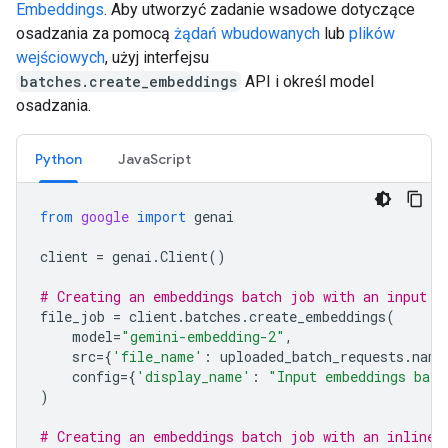
Embeddings
. Aby utworzyć zadanie wsadowe dotyczące
osadzania za pomocą
żądań wbudowanych
lub
plików
wejściowych
, użyj interfejsu
batches.create_embeddings
API i określ model
osadzania.
Python
JavaScript
from
google
import
genai
client
=
genai
.
Client
()
# Creating an embeddings batch job with an input f
file_job
=
client
.
batches
.
create_embeddings
(
model
=
"gemini-embedding-2"
,
src
=
{
'file_name'
:
uploaded_batch_requests
.
name
config
=
{
'display_name'
:
"Input embeddings batc
)
# Creating an embeddings batch job with an inline 