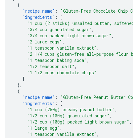
{
"recipe_name"
:
"Gluten-Free Chocolate Chip Coo
"ingredients"
:
[
"1 cup (2 sticks) unsalted butter, softened"
"3/4 cup granulated sugar"
,
"3/4 cup packed light brown sugar"
,
"2 large eggs"
,
"1 teaspoon vanilla extract"
,
"2 1/4 cups gluten-free all-purpose flour bl
"1 teaspoon baking soda"
,
"1/2 teaspoon salt"
,
"1 1/2 cups chocolate chips"
]
},
{
"recipe_name"
:
"Gluten-Free Peanut Butter Coo
"ingredients"
:
[
"1 cup (250g) creamy peanut butter"
,
"1/2 cup (100g) granulated sugar"
,
"1/2 cup (100g) packed light brown sugar"
,
"1 large egg"
,
"1 teaspoon vanilla extract"
,