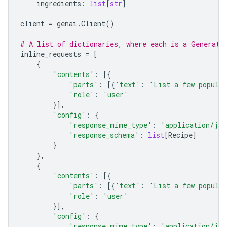
ingredients
:
list
[
str
]
client
=
genai
.
Client
()
# A list of dictionaries, where each is a Generate
inline_requests
=
[
{
'contents'
:
[{
'parts'
:
[{
'text'
:
'List a few popular
'role'
:
'user'
}],
'config'
:
{
'response_mime_type'
:
'application/jso
'response_schema'
:
list
[
Recipe
]
}
},
{
'contents'
:
[{
'parts'
:
[{
'text'
:
'List a few popular
'role'
:
'user'
}],
'config'
:
{
'response_mime_type'
:
'application/jso