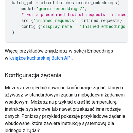
batch_job
=
client
.
batches
.
create_embeddings
(
model
=
"gemini-embedding-2"
,
# For a predefined list of requests `inlined_r
src
=
{
'inlined_requests'
:
inlined_requests
},
config
=
{
'display_name'
:
"Inlined embeddings ba
)
Więcej przykładów znajdziesz w sekcji Embeddings
w
książce kucharskiej Batch API
.
Konfiguracja żądania
Możesz uwzględnić dowolne konfiguracje żądań, których
używasz w standardowym żądaniu niebędącym żądaniem
wsadowym. Możesz na przykład określić temperaturę,
instrukcje systemowe lub nawet przekazać inne rodzaje
danych. Poniższy przykład pokazuje przykładowe żądanie
wbudowane, które zawiera instrukcję systemową dla
jednego z żądań: