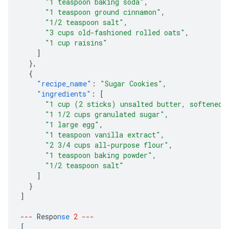
"1 teaspoon baking soda"
,
"1 teaspoon ground cinnamon"
,
"1/2 teaspoon salt"
,
"3 cups old-fashioned rolled oats"
,
"1 cup raisins"
]
},
{
"recipe_name"
:
"Sugar Cookies"
,
"ingredients"
:
[
"1 cup (2 sticks) unsalted butter, softened"
"1 1/2 cups granulated sugar"
,
"1 large egg"
,
"1 teaspoon vanilla extract"
,
"2 3/4 cups all-purpose flour"
,
"1 teaspoon baking powder"
,
"1/2 teaspoon salt"
]
}
]
---
Respo
nse
2
---
[