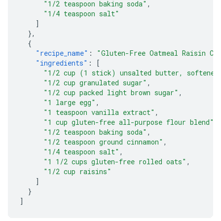
"1/2 teaspoon baking soda"
,
"1/4 teaspoon salt"
]
},
{
"recipe_name"
:
"Gluten-Free Oatmeal Raisin Co
"ingredients"
:
[
"1/2 cup (1 stick) unsalted butter, softened
"1/2 cup granulated sugar"
,
"1/2 cup packed light brown sugar"
,
"1 large egg"
,
"1 teaspoon vanilla extract"
,
"1 cup gluten-free all-purpose flour blend"
,
"1/2 teaspoon baking soda"
,
"1/2 teaspoon ground cinnamon"
,
"1/4 teaspoon salt"
,
"1 1/2 cups gluten-free rolled oats"
,
"1/2 cup raisins"
]
}
]