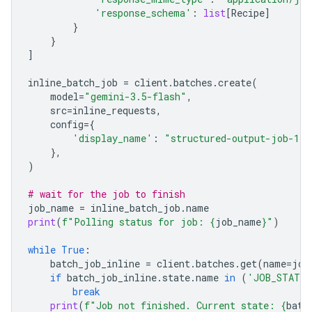
'response_schema'
:
list
[
Recipe
]
}
}
]
inline_batch_job
=
client
.
batches
.
create
(
model
=
"gemini-3.5-flash"
,
src
=
inline_requests
,
config
=
{
'display_name'
:
"structured-output-job-1"
},
)
# wait for the job to finish
job_name
=
inline_batch_job
.
name
print
(
f
"Polling status for job: 
{
job_name
}
"
)
while
True
:
batch_job_inline
=
client
.
batches
.
get
(
name
=
job
if
batch_job_inline
.
state
.
name
in
(
'JOB_STATE_
break
print
(
f
"Job not finished. Current state: 
{
batc