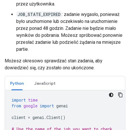
przez użytkownika.
JOB_STATE_EXPIRED
: zadanie wygasło, ponieważ
było uruchomione lub oczekiwało na uruchomienie
przez ponad 48 godzin. Zadanie nie będzie miało
wyników do pobrania. Możesz spróbować ponownie
przesłać zadanie lub podzielić żądania na mniejsze
partie.
Możesz okresowo sprawdzać stan zadania, aby
dowiedzieć się, czy zostało ono ukończone.
Python
JavaScript
import
time
from
google
import
genai
client
=
genai
.
Client
()
# Use the name of the job you want to check