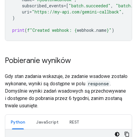
subscribed_events
=
[
"batch.succeeded"
,
"batch.f
uri
=
"https://my-api.com/gemini-callback"
,
)
print
(
f
"Created webhook: 
{
webhook
.
name
}
"
)
Pobieranie wyników
Gdy stan zadania wskazuje, że zadanie wsadowe zostało
wykonane, wyniki są dostępne w polu
response
.
Domyślnie wyniki zadań wsadowych są przechowywane
i dostępne do pobrania przez 6 tygodni, zanim zostaną
trwale usunięte.
Python
JavaScript
REST