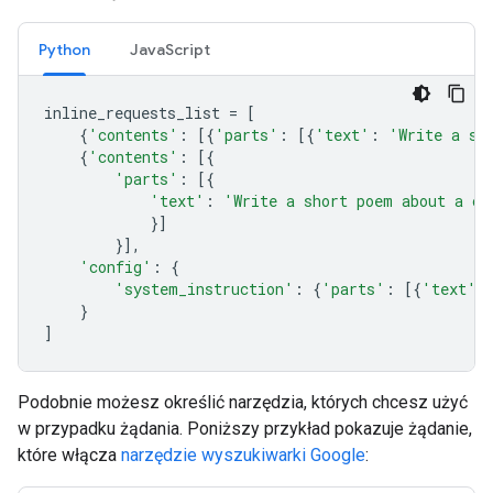
Python
JavaScript
inline_requests_list
=
[
{
'contents'
:
[{
'parts'
:
[{
'text'
:
'Write a sh
{
'contents'
:
[{
'parts'
:
[{
'text'
:
'Write a short poem about a ca
}]
}],
'config'
:
{
'system_instruction'
:
{
'parts'
:
[{
'text'
:
}
]
Podobnie możesz określić narzędzia, których chcesz użyć
w przypadku żądania. Poniższy przykład pokazuje żądanie,
które włącza
narzędzie wyszukiwarki Google
: